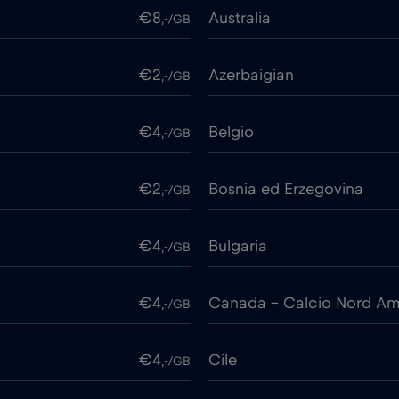
€8
Australia
,-/GB
€2
Azerbaigian
,-/GB
€4
Belgio
,-/GB
€2
Bosnia ed Erzegovina
,-/GB
€4
Bulgaria
,-/GB
€4
Canada - Calcio Nord Am
,-/GB
€4
Cile
,-/GB