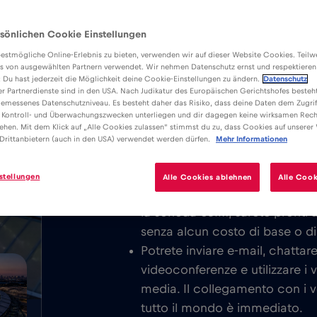
 2026
sönlichen Cookie Einstellungen
estmögliche Online-Erlebnis zu bieten, verwenden wir auf dieser Website Cookies. Teil
s von ausgewählten Partnern verwendet. Wir nehmen Datenschutz ernst und respektieren
: Du hast jederzeit die Möglichkeit deine Cookie-Einstellungen zu ändern.
Datenschutz
er Partnerdienste sind in den USA. Nach Judikatur des Europäischen Gerichtshofes besteht
Vantaggi
Descrizione
emessenes Datenschutzniveau. Es besteht daher das Risiko, dass deine Daten dem Zugrif
Scarica l’applicazione Red Bull MOBI
 Kontroll- und Überwachungszwecken unterliegen und dir dagegen keine wirksamen Rech
ehen. Mit dem Klick auf „Alle Cookies zulassen“ stimmst du zu, dass Cookies auf unserer
goditi Internet mobile illimitato a 
Drittanbietern (auch in den USA) verwendet werden dürfen.
Mehr Informationen
GB
tutta l’USA – Calcio Nord America
stellungen
Alle Cookies ablehnen
Alle Cook
Non addebitiamo mai un costo 
la scheda eSIM, sarete pronti
senza alcun costo di base o d
Potrete inviare e-mail, chattar
videoconferenze e utilizzare i 
media. Il collegamento con i vos
tutto il mondo è immediato.