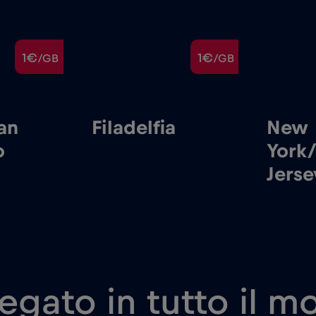
1€
1€
/GB
/GB
New
Miam
York/New
Jersey
egato in tutto il 