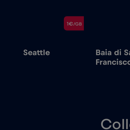
€
1€
/GB
/GB
Baia di San
Filadelfia
Francisco
Coll