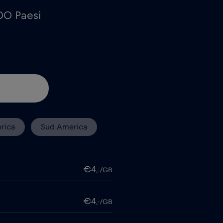
100 Paesi
rica
Sud America
€4
,-/GB
€4
,-/GB