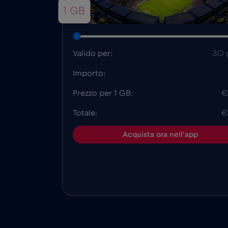
1 GB
Valido per:
30 
Importo:
Prezzo per 1 GB:
€
Totale:
€
Acquista ora nell'app