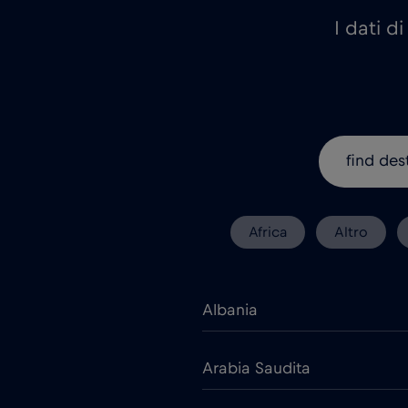
I dati d
Africa
Altro
Albania
Arabia Saudita