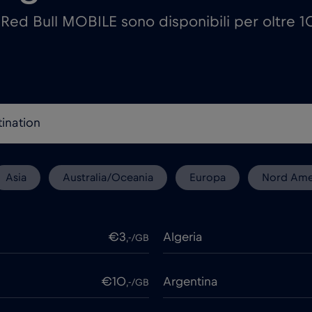
i Red Bull MOBILE sono disponibili per oltre 
Asia
Australia/Oceania
Europa
Nord Ame
€3
Algeria
,-/GB
€10
Argentina
,-/GB