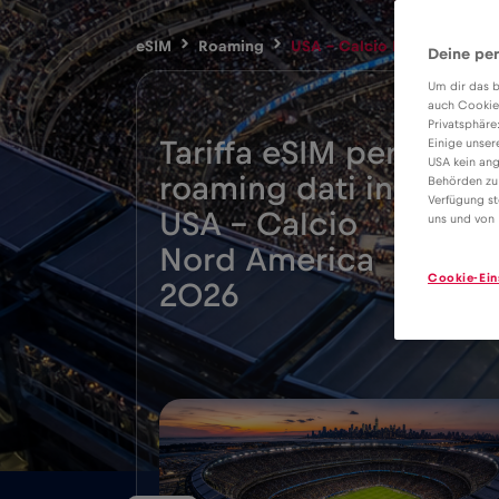
eSIM
Roaming
USA – Calcio Nord America
Deine per
Um dir das b
auch Cookie
Privatsphäre
Tariffa eSIM per il
Einige unser
USA kein ang
roaming dati in
Behörden zu
Verfügung st
USA - Calcio
uns und von 
1€
/
Nord America
Cookie-Ein
2026