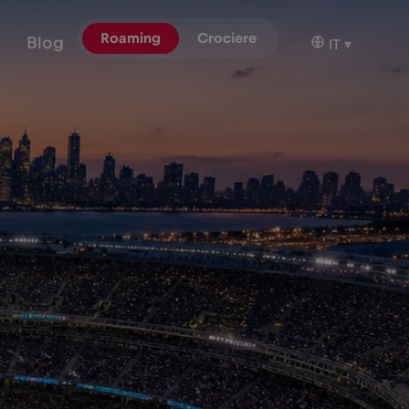
Roaming
Crociere
Blog
IT
▾