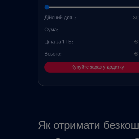
Дійсний для..:
30
Сума:
Ціна за 1 ГБ:
€
Всього:
€
Купуйте зараз у додатку
Як отримати безкош