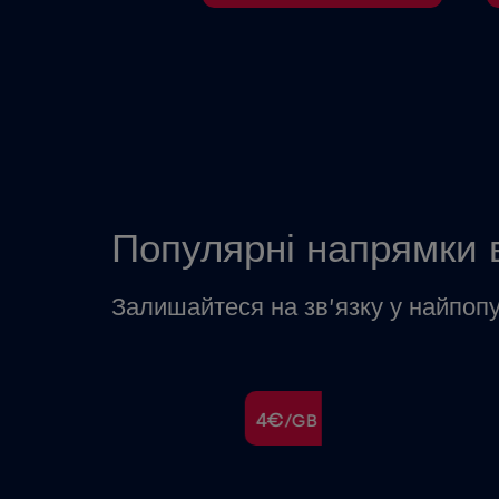
Популярні напрямки в
Залишайтеся на зв’язку у найпопу
€
4€
/GB
/GB