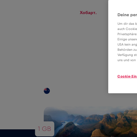
eSIM
Roaming
Хобарт.
Deine per
Um dir das b
auch Cookie
Privatsphäre
Тариф eSIM для
Einige unser
USA kein ang
передачі даних у
Behörden zu
Verfügung st
4€
роумінгу в
uns und von 
Хобарт.
Cookie-Ein
Покриття по всій країні
1 GB