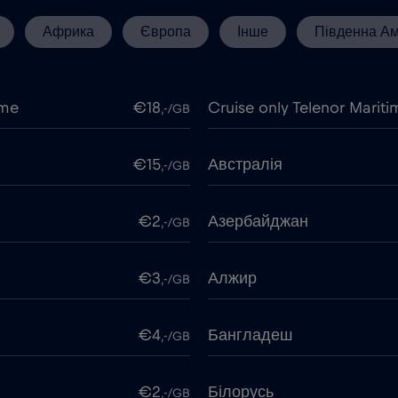
Африка
Європа
Інше
Південна А
ime
€18
Cruise only Telenor Mariti
,-/GB
€15
Австралія
,-/GB
€2
Азербайджан
,-/GB
€3
Алжир
,-/GB
€4
Бангладеш
,-/GB
€2
Білорусь
,-/GB