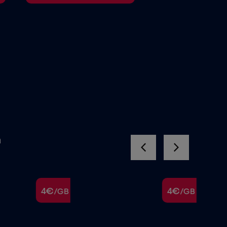
a
4€
4€
/GB
/GB