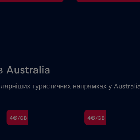
 Australia
лярніших туристичних напрямках у Australi
4€
4€
/GB
/GB