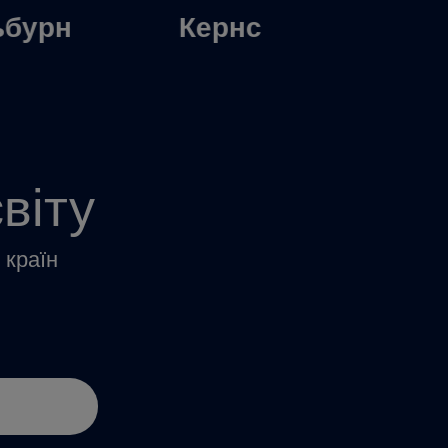
ьбурн
Кернс
С
віту
 країн