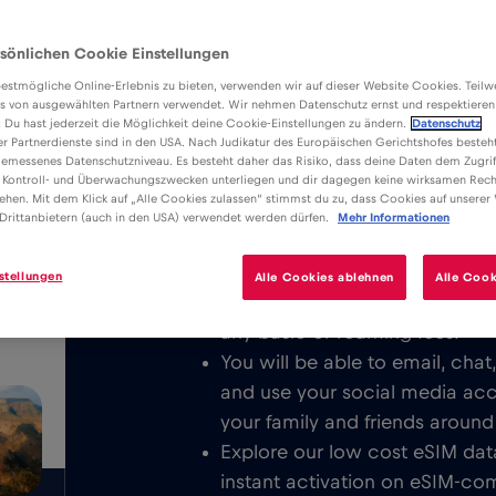
sönlichen Cookie Einstellungen
estmögliche Online-Erlebnis zu bieten, verwenden wir auf dieser Website Cookies. Teil
s von ausgewählten Partnern verwendet. Wir nehmen Datenschutz ernst und respektieren
: Du hast jederzeit die Möglichkeit deine Cookie-Einstellungen zu ändern.
Datenschutz
er Partnerdienste sind in den USA. Nach Judikatur des Europäischen Gerichtshofes besteht
Переваги
Опис
Суміс
emessenes Datenschutzniveau. Es besteht daher das Risiko, dass deine Daten dem Zugrif
Download the easy to install Red 
 Kontroll- und Überwachungszwecken unterliegen und dir dagegen keine wirksamen Rech
ehen. Mit dem Klick auf „Alle Cookies zulassen“ stimmst du zu, dass Cookies auf unserer
unlimited Mobile Internet in or all o
/GB
Drittanbietern (auch in den USA) verwendet werden dürfen.
Mehr Informationen
We never charge a basic fee. 
stellungen
Alle Cookies ablehnen
Alle Cook
eSIM card, you are ready to c
any basic or roaming fees.
You will be able to email, cha
and use your social media ac
your family and friends around
Explore our low cost eSIM data
instant activation on eSIM-com