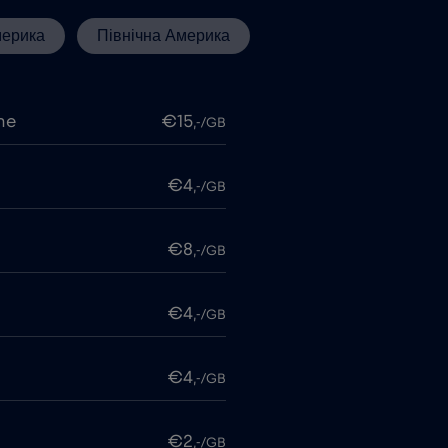
мерика
Північна Америка
me
€15
,-/GB
€4
,-/GB
€8
,-/GB
€4
,-/GB
€4
,-/GB
€2
,-/GB