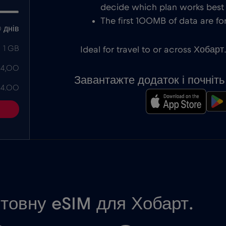
decide which plan works best f
The first 100MB of data are for
 днів
1 GB
Ideal for travel to or across Хобарт.
 4,00
Завантажте додаток і почніт
 4.00
товну eSIM для Хобарт.