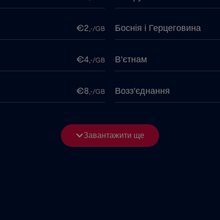
€2
Боснія і Герцеговина
,-/GB
€4
В'єтнам
,-/GB
€8
Возз'єднання
,-/GB
€5
Гана
,-/GB
Завантажити ще
€4
Гібралтар
,-/GB
€4
Гонконг
,-/GB
€2
Грузія
,-/GB