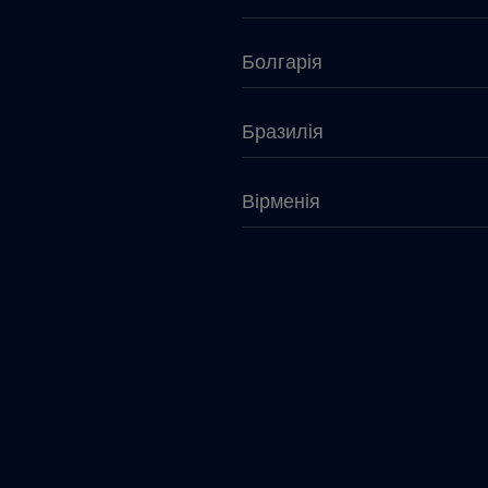
Болгарія
Бразилія
Вірменія
Габон
Гватемала
Гондурас
Греція