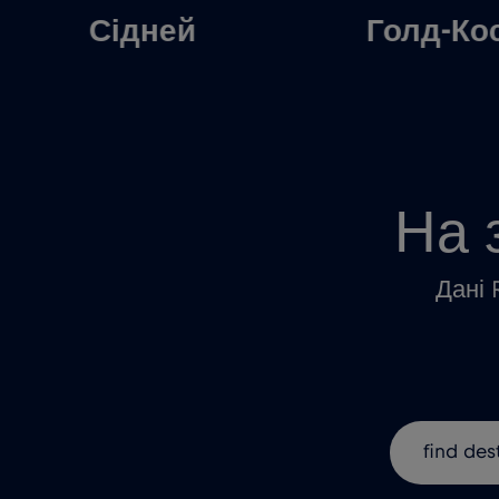
Сідней
Голд-Ко
На 
Дані 