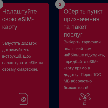
3
Налаштуйте
Оберіть пункт
свою eSIM-
призначення
карту
та пакет
послуг
Виберіть тарифний
Запустіть додаток і
план, який вам
дотримуйтесь
найбільше підходить,
інструкцій, щоб
і придбайте eSIM-
налаштувати eSIM на
карту прямо в
своєму смартфоні.
додатку. Перші 100
МБ абсолютно
безкоштовні!