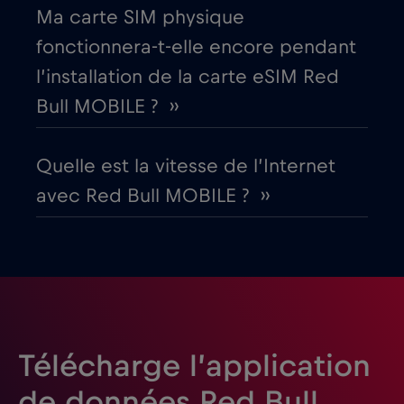
Ma carte SIM physique
Équateur
€4
,-/GB
fonctionnera-t-elle encore pendant
l’installation de la carte eSIM Red
Espagne
€2
,-/GB
Bull MOBILE ? ››
Estonie
€2
,-/GB
Quelle est la vitesse de l’Internet
avec Red Bull MOBILE ? ››
États-Unis d'Amérique
€4
,-/GB
Finlande
€2
,-/GB
France
€2
,-/GB
Télécharge l’application
Gabon
€5
,-/GB
de données Red Bull