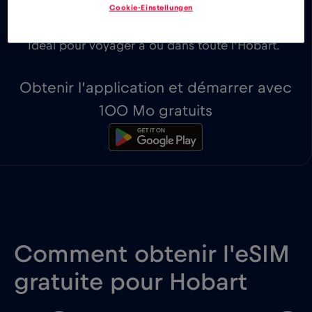
Les 100 premiers Mo sont gratuits.
Cookie-Einstellungen
Idéal pour voyager à ou dans toute l’Hobart.
Obtenir l’application et démarrer avec
100 Mo gratuits
Comment obtenir l'eSIM
gratuite pour Hobart