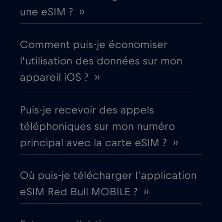
Canada - Amérique du Nord Football 2026
une eSIM ? ››
€1
,-/GB
Comment puis-je économiser
Chili
€7
,-/GB
l’utilisation des données sur mon
appareil iOS ? ››
Chine
€6
,-/GB
Puis-je recevoir des appels
Chypre
€2
,-/GB
téléphoniques sur mon numéro
principal avec la carte eSIM ? ››
Colombie
€4
,-/GB
Corée du Sud
Où puis-je télécharger l’application
€4
,-/GB
eSIM Red Bull MOBILE ? ››
Costa Rica
€4
,-/GB