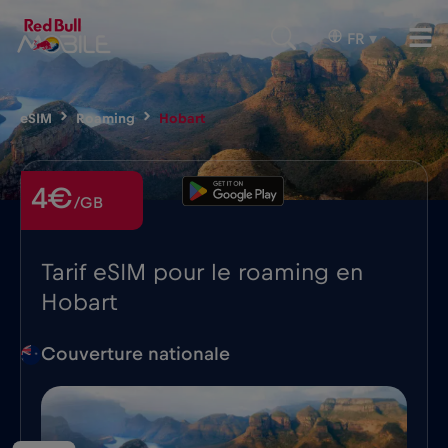
FR
▾
eSIM
Roaming
Hobart
4€
/GB
Tarif eSIM pour le roaming en
Hobart
Couverture nationale