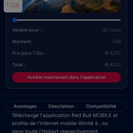
1 GB
Valable pour :
30 jours
Montant:
1 GB
Prix pour 1 Go :
€ 4,00
Total :
€ 4.00
Achète maintenant dans l'application
Avantages
Description
Compatibilité
In
Télécharge l’application Red Bull MOBILE et
profite de l’Internet mobile illimité à , ou
dans toute l’Hobart respectivement.