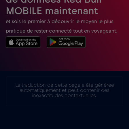
MOBILE maintenant
Géorgie
€5
,-/GB
et sois le premier à découvrir le moyen le plus
Ghana
€3
,-/GB
pratique de rester connecté tout en voyageant.
Gibraltar
€3
,-/GB
Grèce
€2
,-/GB
Guatemala
€4
,-/GB
La traduction de cette page a été générée
automatiquement et peut contenir des
inexactitudes contextuelles.
Honduras
€4
,-/GB
Hong Kong
€7
,-/GB