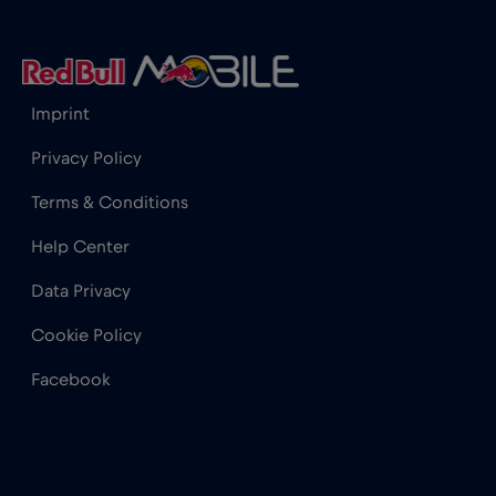
Hongrie
€2
,-/GB
Inde
€15
,-/GB
Imprint
Privacy Policy
Indonésie
€4
,-/GB
Terms & Conditions
Help Center
Irlande
€2
,-/GB
Data Privacy
Islande
€2
,-/GB
Cookie Policy
Facebook
Israël
€3
,-/GB
Italie
€2
,-/GB