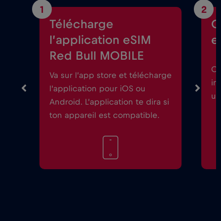
1
2
Télécharge
C
l’application eSIM
e
Red Bull MOBILE
Ou
Va sur l’app store et télécharge
in
l’application pour iOS ou
un
Android. L’application te dira si
ton appareil est compatible.