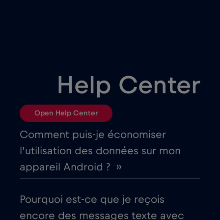
Bangladesh
€4
,-/GB
Bélarus
€2
,-/GB
Belgique
€2
,-/GB
Help Center
Bosnie et Herzégovine
€2
,-/GB
Open Help Center
Brésil
€4
,-/GB
Comment puis-je économiser
l’utilisation des données sur mon
Bulgarie
€2
,-/GB
appareil Android ? ››
Canada
€4
,-/GB
Pourquoi est-ce que je reçois
encore des messages texte avec