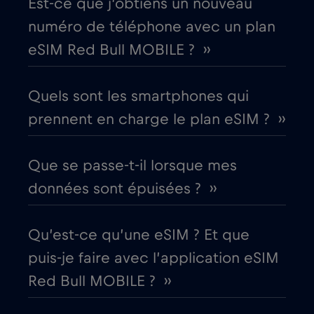
Est-ce que j’obtiens un nouveau
Croatie
€2
,-/GB
numéro de téléphone avec un plan
eSIM Red Bull MOBILE ? ››
Cruise & land Telenor Maritime
€18
,-/GB
Quels sont les smartphones qui
Cruise only Telenor Maritime
€15
,-/GB
prennent en charge le plan eSIM ? ››
Danemark
€2
,-/GB
Que se passe-t-il lorsque mes
données sont épuisées ? ››
Dubaï
€5
,-/GB
Qu’est-ce qu’une eSIM ? Et que
Égypte
€12
,-/GB
puis-je faire avec l’application eSIM
Red Bull MOBILE ? ››
Émirats arabes unis (EAU)
€5
,-/GB