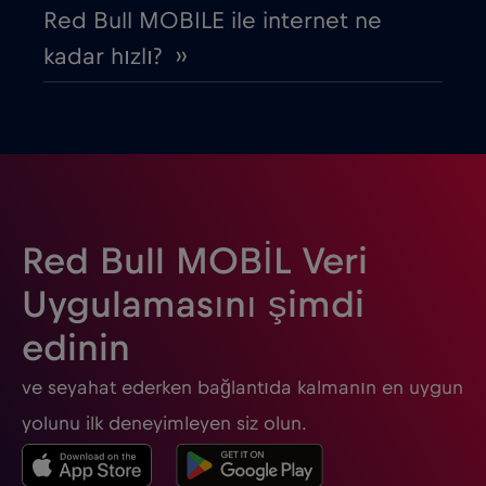
Finlandiya
€2
,-/GB
Red Bull MOBILE ile internet ne
kadar hızlı? ››
Fransa
€2
,-/GB
Gabon
€5
,-/GB
Gana
€3
,-/GB
Red Bull MOBİL Veri
Guatemala
€4
,-/GB
Uygulamasını şimdi
edinin
Güney Afrika
€2
,-/GB
ve seyahat ederken bağlantıda kalmanın en uygun
Güney Kore
€4
yolunu ilk deneyimleyen siz olun.
,-/GB