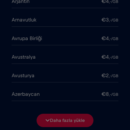
Arjantin
€4
,-/GB
Arnavutluk
€3
,-/GB
Avrupa Birliği
€4
,-/GB
Avustralya
€4
,-/GB
Avusturya
€2
,-/GB
Azerbaycan
€8
,-/GB
Bangladeş
€4
,-/GB
Daha fazla yükle