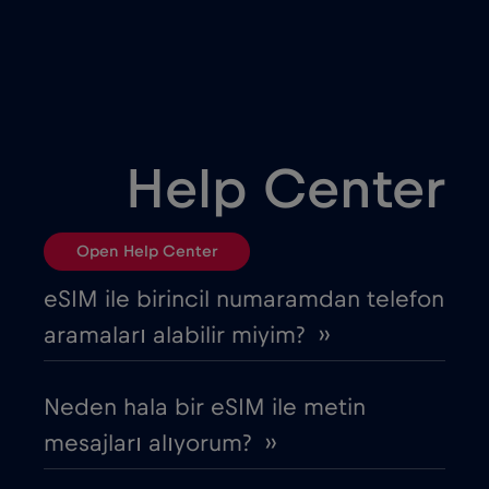
Belarus
€2
,-/GB
Belçika
€2
,-/GB
Birleşik Arap Emirlikleri (BAE)
€5
,-/GB
Help Center
Birleşik Krallık
€3
,-/GB
Open Help Center
Bosna Hersek
€2
,-/GB
eSIM ile birincil numaramdan telefon
aramaları alabilir miyim? ››
Brezilya
€4
,-/GB
Neden hala bir eSIM ile metin
Bulgaristan
€2
,-/GB
mesajları alıyorum? ››