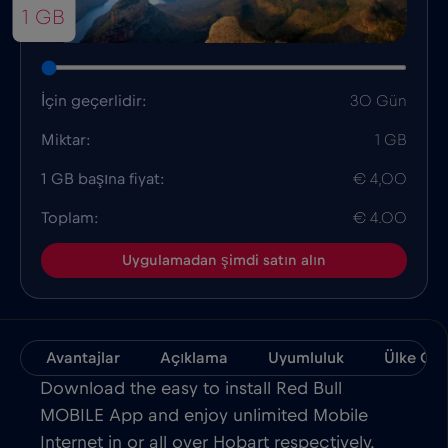
1 GB
İçin geçerlidir:
30 Gün
Miktar:
1 GB
1 GB başına fiyat:
€ 4,00
Toplam:
€ 4.00
Uygulamadan şimdi satın alın
Avantajlar
Açıklama
Uyumluluk
Ülke Ger
Download the easy to install Red Bull
MOBILE App and enjoy unlimited Mobile
Internet in or all over Hobart respectively.