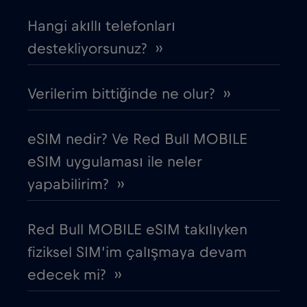
Danimarka
€2
,-/GB
Hangi akıllı telefonları
Dubai
destekliyorsunuz? ››
€5
,-/GB
Ekvador
€4
Verilerim bittiğinde ne olur? ››
,-/GB
Endonezya
€4
,-/GB
eSIM nedir? Ve Red Bull MOBILE
eSIM uygulaması ile neler
Ermenistan
€8
,-/GB
yapabilirim? ››
Estonya
€2
,-/GB
Red Bull MOBILE eSIM takılıyken
fiziksel SIM’im çalışmaya devam
Filipinler
€12
,-/GB
edecek mi? ››