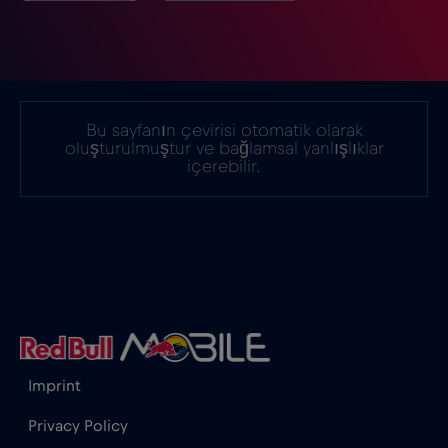
Gürcistan
€5
,-/GB
Hindistan
€15
,-/GB
Bu sayfanın çevirisi otomatik olarak
Hırvatistan
€2
,-/GB
oluşturulmuştur ve bağlamsal yanlışlıklar
içerebilir.
Hollanda
€2
,-/GB
Honduras
€4
,-/GB
Hong Kong
€7
,-/GB
Imprint
Irak
€6
,-/GB
Privacy Policy