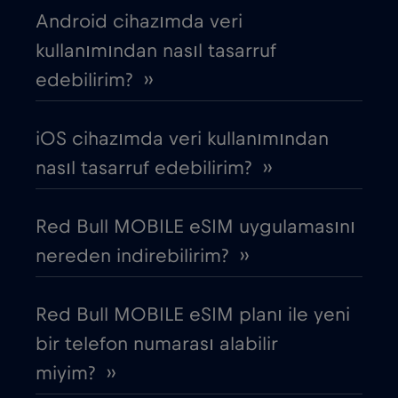
Cebelitarık
€3
,-/GB
Android cihazımda veri
kullanımından nasıl tasarruf
Çek Cumhuriyeti
€2
,-/GB
edebilirim? ››
Cezayir
€4
,-/GB
iOS cihazımda veri kullanımından
nasıl tasarruf edebilirim? ››
Chad
€4
,-/GB
Red Bull MOBILE eSIM uygulamasını
Çin
€6
,-/GB
nereden indirebilirim? ››
Cruise & land Telenor Maritime
€18
,-/GB
Red Bull MOBILE eSIM planı ile yeni
bir telefon numarası alabilir
Cruise only Telenor Maritime
€15
,-/GB
miyim? ››