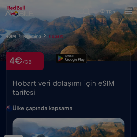
TR
▾
eSIM
Roaming
Hobart
4€
/GB
Hobart veri dolaşımı için eSIM
tarifesi
Ülke çapında kapsama