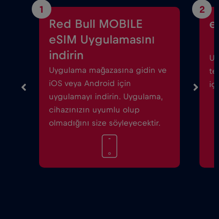
1
2
Red Bull MOBILE
e
eSIM Uygulamasını
indirin
Uy
Uygulama mağazasına gidin ve
te
iOS veya Android için
iç
uygulamayı indirin. Uygulama,
cihazınızın uyumlu olup
olmadığını size söyleyecektir.