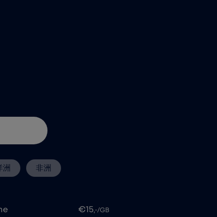
洋洲
非洲
me
€15
,-/GB