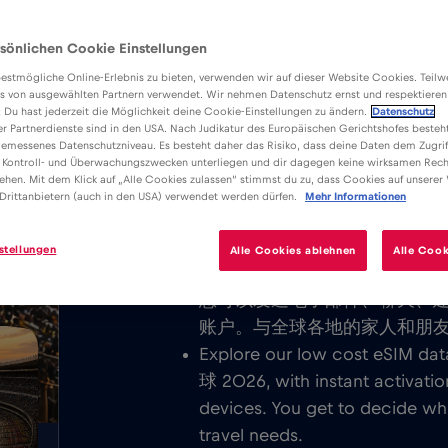
sönlichen Cookie Einstellungen
estmögliche Online-Erlebnis zu bieten, verwenden wir auf dieser Website Cookies. Teil
s von ausgewählten Partnern verwendet. Wir nehmen Datenschutz ernst und respektieren
: Du hast jederzeit die Möglichkeit deine Cookie-Einstellungen zu ändern.
Datenschutz
er Partnerdienste sind in den USA. Nach Judikatur des Europäischen Gerichtshofes besteht
优势
优势
emessenes Datenschutzniveau. Es besteht daher das Risiko, dass deine Daten dem Zugrif
下载易于安装的 Red Bull MOBI
 Kontroll- und Überwachungszwecken unterliegen und dir dagegen keine wirksamen Rech
ehen. Mit dem Klick auf „Alle Cookies zulassen“ stimmst du zu, dass Cookies auf unserer
墨西哥 – 北美足球 2026 分别享
GB
Drittanbietern (auch in den USA) verwendet werden dürfen.
Mehr Informationen
我们从不收取基本费用。激活 e
stellungen
Alle Cookies ablehnen
Alle Cook
界，无需支付任何基本费或漫
您可以发送电子邮件、聊天、
账户。与全球各地的家人和朋
Explore our low cost eSIM 
球 2026, with instant activati
devices. You get to decide wh
travel needs.