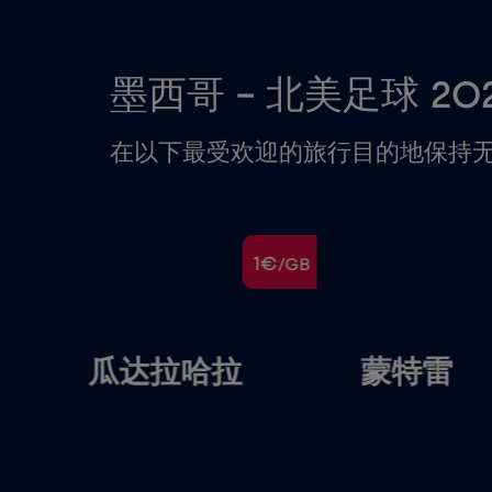
墨西哥 - 北美足球 2
在以下最受欢迎的旅行目的地保持无缝连
€
1€
/GB
/GB
瓜达拉哈拉
蒙特雷