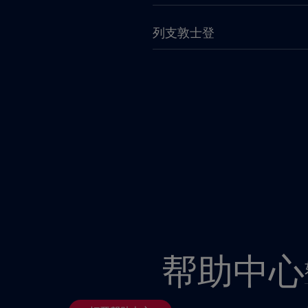
列支敦士登
加拿大
加纳
匈牙利
南非
卢旺达
帮助中心
印度