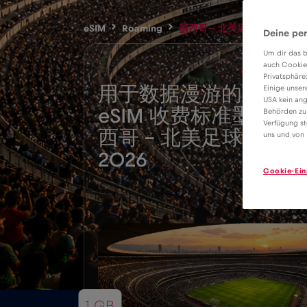
eSIM
Roaming
墨西哥 – 北美足球 2026
Deine per
Um dir das b
auch Cookie
Privatsphäre
用于数据漫游的
Einige unser
USA kein ang
eSIM 收费标准墨
Behörden zu
Verfügung st
1€
/
西哥 - 北美足球
uns und von 
2026
Cookie-Ein
1 GB