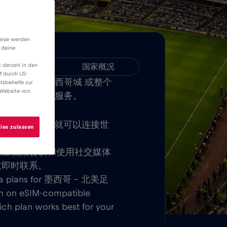
weise werden
 deine
 derzeit in den
兼容性
国家概况
f durch US-
LE 应用程序，在墨西哥城 或整个
tsbehelfe zur
 Website von
受无限移动互联网服务。
SIM 卡后，您就可以连接世
ies zulassen
游费。
建立视频会议和使用社交媒体
友即时联系。
data plans for 墨西哥 – 北美足
on on eSIM-compatible
ich plan works best for your