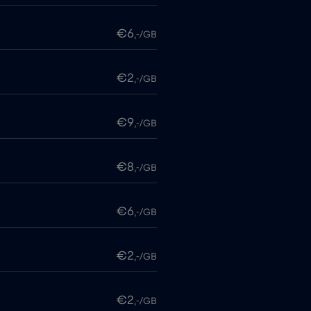
€6
,-/GB
€2
,-/GB
€9
,-/GB
€8
,-/GB
€6
,-/GB
€2
,-/GB
€2
,-/GB