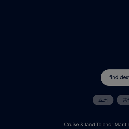
亚洲
其
Cruise & land Telenor Marit