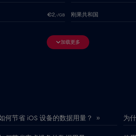
€2
刚果共和国
,-/GB
€4
加拿大 - 北美足球 2026
,-/GB
加载更多
€3
加蓬
,-/GB
€2
北马其顿
,-/GB
€2
卡塔尔
,-/GB
€4
卢森堡
,-/GB
如何节省 iOS 设备的数据用量？ ››
为什
€15
印度尼西亚
,-/GB