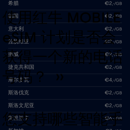
希腊
€2
,-/GB
使用红牛 MOBILE
德国
€2
,-/GB
意大利
€2
,-/GB
eSIM 计划是否会
拉脱维亚
€2
,-/GB
获得一个新的电话
挪威
€2
,-/GB
捷克共和国
€2
,-/GB
号码？ ››
摩尔多瓦
€4
,-/GB
斯洛伐克
€2
,-/GB
斯洛文尼亚
€2
,-/GB
您支持哪些智能手
斯里兰卡
€6
,-/GB