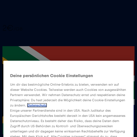
2€
/GB
Deine persönlichen Cookie Einstellungen
Um dir das bestmögliche Online-Erlebnis zu bieten, verwenden wir auf
dieser Website Cookies. Teilweise werden auch Cookies von ausgewählten
Partnern verwendet. Wir nehmen Datenschutz ernst und respektieren deine
Privatsphäre: Du hast jederzeit die Möglichkeit deine Cookie-Einstellungen
zu ändern.
Datenschutz
Einige unserer Partnerdienste sind in den USA. Nach Judikatur des
Europäischen Gerichtshofes besteht derzeit in den USA kein angemessenes
Datenschutzniveau. Es besteht daher das Risiko, dass deine Daten dem
Zugriff durch US-Behörden zu Kontroll- und Überwachungszwecken
unterliegen und dir dagegen keine wirksamen Rechtsbehelfe zur Verfügung
stehen. Mit dem Klick auf „Alle Cookies zulassen“ stimmst du zu, dass