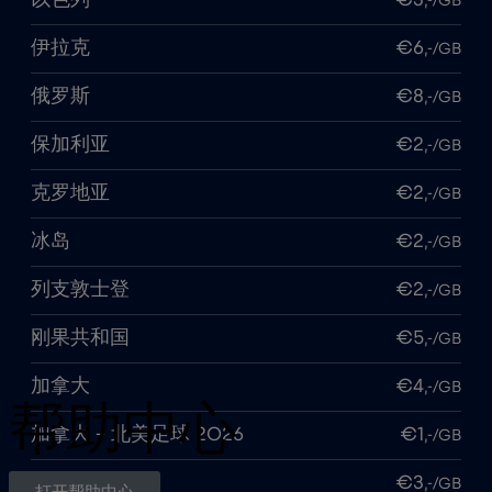
,-/GB
伊拉克
€6
,-/GB
俄罗斯
€8
,-/GB
保加利亚
€2
,-/GB
克罗地亚
€2
,-/GB
加载更多
冰岛
€2
,-/GB
列支敦士登
€2
,-/GB
刚果共和国
€5
,-/GB
加拿大
€4
,-/GB
帮助中心
加拿大 - 北美足球 2026
€1
,-/GB
加纳
€3
,-/GB