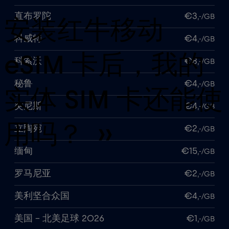
直布罗陀
€3
,-/GB
安装红牛移动
科威特
€4
,-/GB
eSIM 卡后，我的
科索沃
€8
,-/GB
秘鲁
€4
,-/GB
实体 SIM 卡还能使
突尼斯
€4
,-/GB
用吗？ ››
立陶宛
€2
,-/GB
缅甸
€15
,-/GB
罗马尼亚
€2
,-/GB
美利坚合众国
€4
,-/GB
美国 - 北美足球 2026
€1
,-/GB