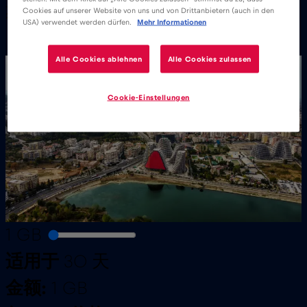
覆盖全国
Cookies auf unserer Website von uns und von Drittanbietern (auch in den
USA) verwendet werden dürfen.
Mehr Informationen
Alle Cookies ablehnen
Alle Cookies zulassen
Cookie-Einstellungen
1 GB
适用于
30 天
金额:
1 GB