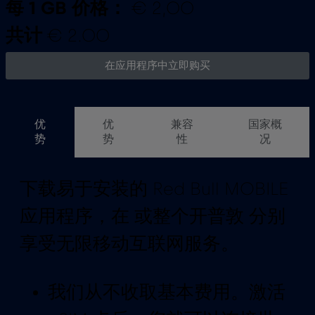
每 1 GB 价格：
€ 2,00
共计
€ 2.00
在应用程序中立即购买
优
优
兼容
国家概
势
势
性
况
下载易于安装的 Red Bull MOBILE
应用程序，在 或整个开普敦 分别
享受无限移动互联网服务。
我们从不收取基本费用。激活