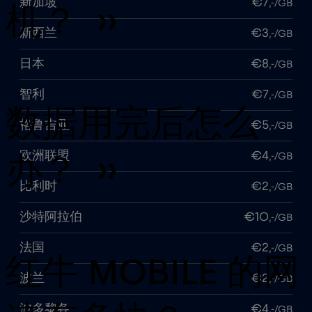
新加坡
€7
,-/GB
机？ ››
新西兰
€3
,-/GB
日本
€8
,-/GB
智利
€7
,-/GB
数据用完后怎么
格鲁吉亚
€5
,-/GB
欧洲联盟
€4
,-/GB
办？ ››
比利时
€2
,-/GB
沙特阿拉伯
€10
,-/GB
法国
€2
,-/GB
红牛 MOBILE 的网
波兰
€2
,-/GB
波多黎各
€4
,-/GB