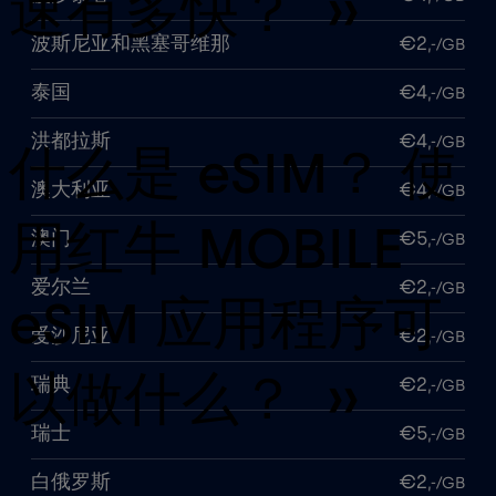
速有多快？ ››
波斯尼亚和黑塞哥维那
€2
,-/GB
泰国
€4
,-/GB
洪都拉斯
€4
,-/GB
什么是 eSIM？ 使
澳大利亚
€4
,-/GB
用红牛 MOBILE
澳门
€5
,-/GB
爱尔兰
€2
,-/GB
eSIM 应用程序可
爱沙尼亚
€2
,-/GB
以做什么？ ››
瑞典
€2
,-/GB
瑞士
€5
,-/GB
白俄罗斯
€2
,-/GB