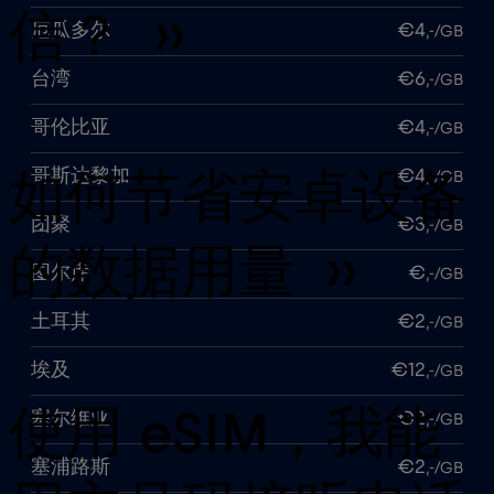
信？ ››
厄瓜多尔
€4
,-/GB
台湾
€6
,-/GB
哥伦比亚
€4
,-/GB
哥斯达黎加
€4
,-/GB
如何节省安卓设备
团聚
€3
,-/GB
的数据用量 ››
图尔库
€
,-/GB
土耳其
€2
,-/GB
埃及
€12
,-/GB
使用 eSIM，我能
塞尔维亚
€2
,-/GB
塞浦路斯
€2
,-/GB