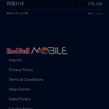
可能包含与上下文不符的内
阿塞拜疆
€8
,-/GB
容。
阿尔及利亚
€4
,-/GB
阿尔巴尼亚
€3
,-/GB
阿拉伯联合酋长国（UAE）
€5
,-/GB
阿曼
€4
,-/GB
阿根廷
€4
,-/GB
Imprint
韩国
€4
,-/GB
Privacy Policy
香港
€7
,-/GB
Terms & Conditions
马尔代夫
€6
Help Center
,-/GB
Data Privacy
马拉维
€4
,-/GB
Cookie Policy