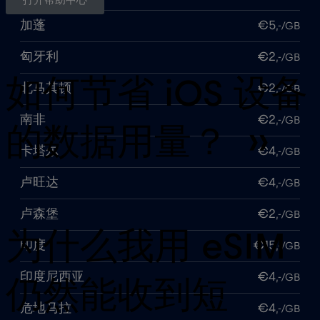
打开帮助中心
加蓬
€5
,-/GB
匈牙利
€2
,-/GB
如何节省 iOS 设备
北马其顿
€2
,-/GB
南非
€2
,-/GB
的数据用量？ ››
卡塔尔
€4
,-/GB
卢旺达
€4
,-/GB
卢森堡
€2
,-/GB
为什么我用 eSIM
印度
€15
,-/GB
印度尼西亚
€4
,-/GB
仍然能收到短
危地马拉
€4
,-/GB