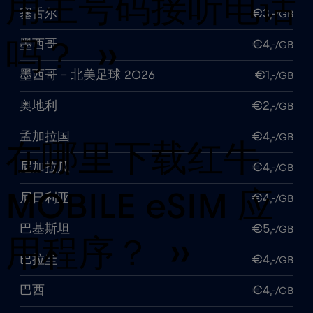
用主号码接听电话
塞舌尔
€3
,-/GB
墨西哥
€4
吗？ ››
,-/GB
墨西哥 - 北美足球 2026
€1
,-/GB
奥地利
€2
,-/GB
孟加拉国
€4
,-/GB
在哪里下载红牛
尼加拉瓜
€4
,-/GB
MOBILE eSIM 应
尼日利亚
€4
,-/GB
巴基斯坦
€5
,-/GB
用程序？ ››
巴拉圭
€4
,-/GB
巴西
€4
,-/GB