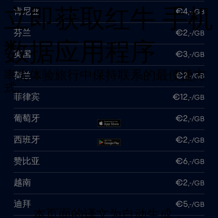
立即获取红牛 手机
肯尼亚
€4
,-/GB
芬兰
€2
,-/GB
数据应用程序
英国
€3
,-/GB
率先体验旅行中保持联系的最便捷方
荷兰
€2
,-/GB
式。
菲律宾
€12
,-/GB
葡萄牙
€2
,-/GB
西班牙
€2
,-/GB
赞比亚
€6
,-/GB
越南
€2
,-/GB
迪拜
€5
,-/GB
本页面的译文为自动生成，