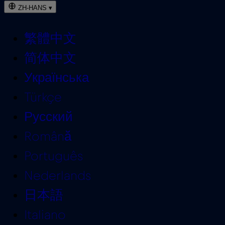
ZH-HANS
▾
繁體中文
简体中文
Українська
Türkçe
Русский
Română
Português
Nederlands
日本語
Italiano