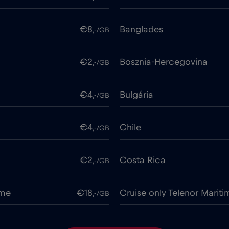
€8
Banglades
,-/GB
€2
Bosznia-Hercegovina
,-/GB
€4
Bulgária
,-/GB
€4
Chile
,-/GB
€2
Costa Rica
,-/GB
ime
€18
Cruise only Telenor Mariti
,-/GB
€2
Dánia
,-/GB