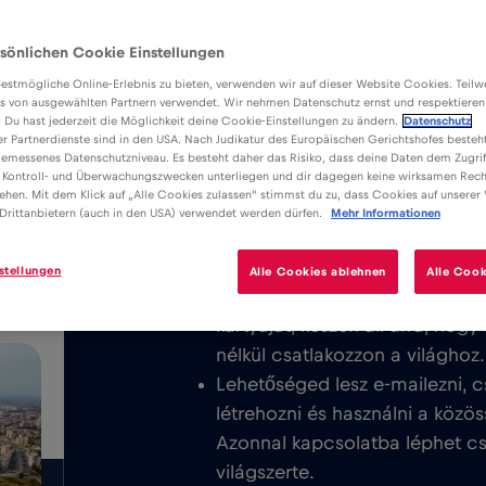
sönlichen Cookie Einstellungen
estmögliche Online-Erlebnis zu bieten, verwenden wir auf dieser Website Cookies. Teil
s von ausgewählten Partnern verwendet. Wir nehmen Datenschutz ernst und respektieren
: Du hast jederzeit die Möglichkeit deine Cookie-Einstellungen zu ändern.
Datenschutz
er Partnerdienste sind in den USA. Nach Judikatur des Europäischen Gerichtshofes besteht
Előnyök
Leírás
K
emessenes Datenschutzniveau. Es besteht daher das Risiko, dass deine Daten dem Zugrif
Töltse le a könnyen telepíthető Red
 Kontroll- und Überwachungszwecken unterliegen und dir dagegen keine wirksamen Rech
/GB
ehen. Mit dem Klick auf „Alle Cookies zulassen“ stimmst du zu, dass Cookies auf unserer
élvezze a korlátlan mobilinternetet
Drittanbietern (auch in den USA) verwendet werden dürfen.
Mehr Informationen
területén.
stellungen
Alle Cookies ablehnen
Alle Cook
Soha nem számítunk fel alapdíj
kártyáját, készen áll arra, hog
nélkül csatlakozzon a világhoz.
Lehetőséged lesz e-mailezni, c
létrehozni és használni a közös
Azonnal kapcsolatba léphet csa
világszerte.