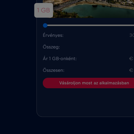
1 GB
Érvényes:
3
Összeg:
Ár 1 GB-onként:
€
Összesen:
€
Vásároljon most az alkalmazásban