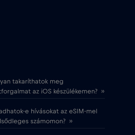
€4
,-/GB
€4
,-/GB
€3
,-/GB
€2
,-/GB
yan takaríthatok meg
forgalmat az iOS készülékemen? ››
€4
,-/GB
adhatok-e hívásokat az eSIM-mel
€2
,-/GB
elsődleges számomon? ››
€12
,-/GB