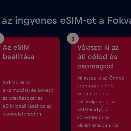
 az ingyenes eSIM-et a Fok
3
Az eSIM
Válaszd ki az
beállítása
úti célod és
csomagod
Válassza ki az Önnek
Indítsd el az
legmegfelelőbb
alkalmazást, és kövesd
csomagot, és
az utasításokat az
vásárolja meg az
eSIM beállításához az
eSIM-kártyáját
okostelefonodon.
közvetlenül az
alkalmazásban. Az