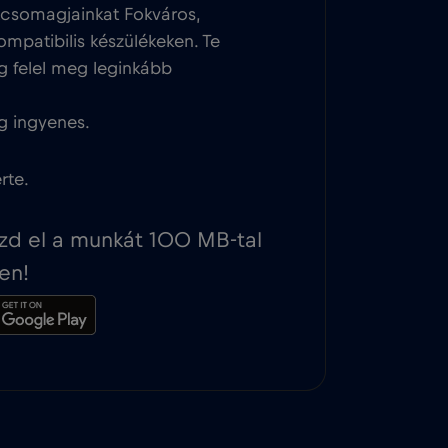
tcsomagjainkat Fokváros,
ompatibilis készülékeken. Te
g felel meg leginkább
g ingyenes.
rte.
ezd el a munkát 100 MB-tal
en!