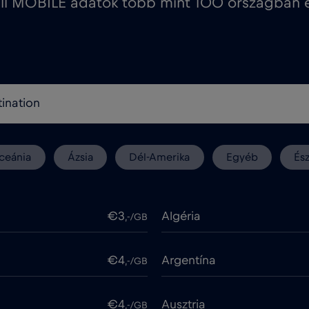
ll MOBILE adatok több mint 100 országban e
ceánia
Ázsia
Dél-Amerika
Egyéb
És
€3
Algéria
,-/GB
€4
Argentína
,-/GB
€4
Ausztria
,-/GB