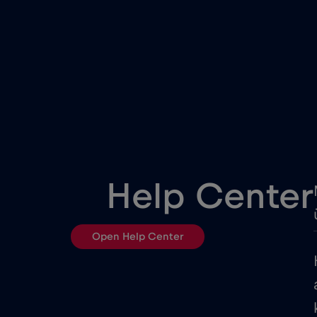
Dél-Afrika
Dubai
Egyesült Arab Emírségek (U
Egyiptom
Help Center
Észtország
Open Help Center
Fehéroroszország
Franciaország