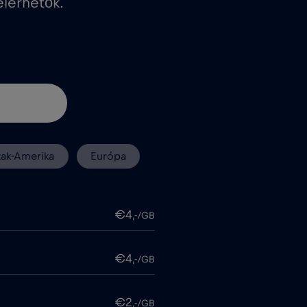
lérhetők.
zak-Amerika
Európa
€4
,-/GB
€4
,-/GB
€2
,-/GB