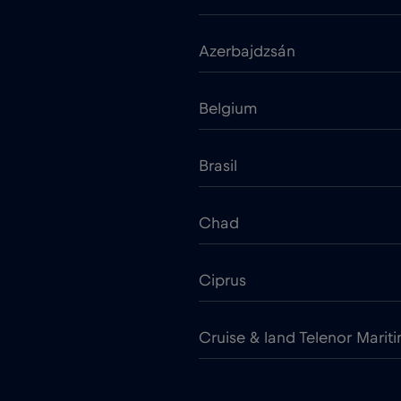
Azerbajdzsán
Belgium
Brasil
Chad
Ciprus
Cruise & land Telenor Marit
Cseh Köztársaság