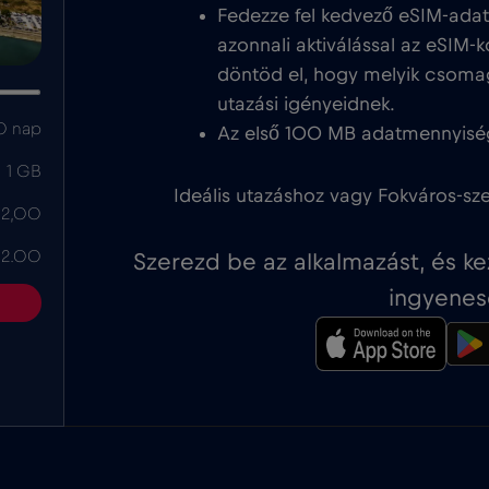
Fedezze fel kedvező eSIM-ada
azonnali aktiválással az eSIM-k
döntöd el, hogy melyik csoma
utazási igényeidnek.
0 nap
Az első 100 MB adatmennyisé
1 GB
Ideális utazáshoz vagy Fokváros-sze
 2,00
 2.00
Szerezd be az alkalmazást, és k
ingyenes