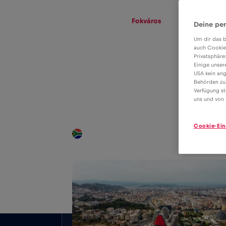
eSIM
Roaming
Fokváros
Deine per
Um dir das b
auch Cookie
Privatsphäre
eSIM tarifa
Einige unser
USA kein ang
adatroaminghoz
Behörden zu
2€
Verfügung st
Fokváros
uns und von 
Cookie-Ein
Országos lefedettség