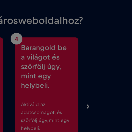
városweboldalhoz?
4
Barangold be
a világot és
szörfölj úgy,
mint egy
helybeli.
Aktiváld az
adatcsomagot, és
szörfölj úgy, mint egy
helybeli.