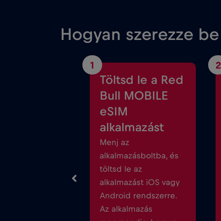
Hogyan szerezze be
1
2
Töltsd le a Red
Bull MOBILE
eSIM
alkalmazást
Menj az
alkalmazásboltba, és
töltsd le az
alkalmazást iOS vagy
Android rendszerre.
Az alkalmazás