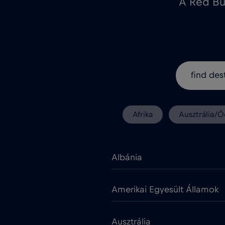
A Red Bu
Afrika
Ausztrália/Ó
Albánia
Amerikai Egyesült Államok
Ausztrália