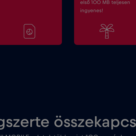
első 100 MB teljesen
ingyenes!
gszerte összekapc