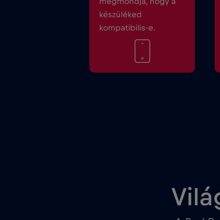
megmondja, hogy a
készüléked
kompatibilis-e.
Vilá