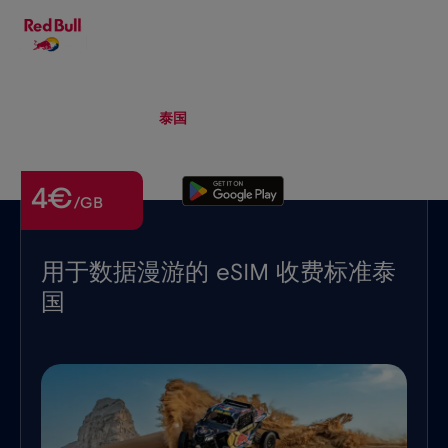
ZH-HANS
▾
eSIM
Roaming
泰国
4€
/GB
用于数据漫游的 eSIM 收费标准泰
国