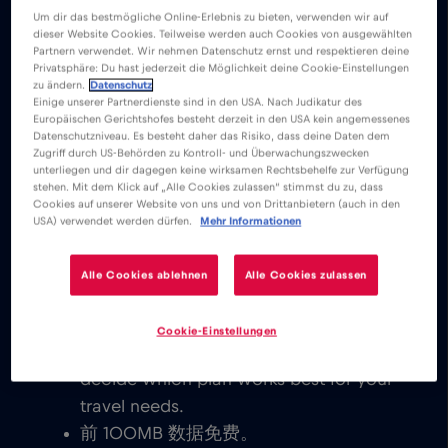
Um dir das bestmögliche Online-Erlebnis zu bieten, verwenden wir auf
下载易于安装的 Red Bull MOBILE 应用程序，
dieser Website Cookies. Teilweise werden auch Cookies von ausgewählten
在Phuke 或整个泰国 分别享受无限移动互联网
Partnern verwendet. Wir nehmen Datenschutz ernst und respektieren deine
Privatsphäre: Du hast jederzeit die Möglichkeit deine Cookie-Einstellungen
服务。
zu ändern.
Datenschutz
Einige unserer Partnerdienste sind in den USA. Nach Judikatur des
Europäischen Gerichtshofes besteht derzeit in den USA kein angemessenes
我们从不收取基本费用。激活 eSIM 卡
Datenschutzniveau. Es besteht daher das Risiko, dass deine Daten dem
Zugriff durch US-Behörden zu Kontroll- und Überwachungszwecken
后，您就可以连接世界，无需支付任何基
unterliegen und dir dagegen keine wirksamen Rechtsbehelfe zur Verfügung
stehen. Mit dem Klick auf „Alle Cookies zulassen“ stimmst du zu, dass
本费或漫游费。
Cookies auf unserer Website von uns und von Drittanbietern (auch in den
您可以发送电子邮件、聊天、建立视频会
USA) verwendet werden dürfen.
Mehr Informationen
议和使用社交媒体账户。与全球各地的家
人和朋友即时联系。
Alle Cookies ablehnen
Alle Cookies zulassen
Explore our low cost eSIM data plans
for 泰国, with instant activation on
Cookie-Einstellungen
eSIM-compatible devices. You get to
decide which plan works best for your
travel needs.
前 100MB 数据免费。