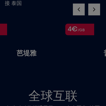
接 泰国
4€
/GB
芭堤雅
全球互联