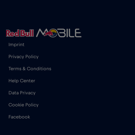
土耳其
€2
,-/GB
埃及
€12
,-/GB
Imprint
塞尔维亚
€2
,-/GB
Privacy Policy
Terms & Conditions
塞浦路斯
€2
,-/GB
Help Center
Data Privacy
塞舌尔
€3
,-/GB
Cookie Policy
墨西哥
€4
,-/GB
Facebook
墨西哥 - 北美足球 2026
€1
,-/GB