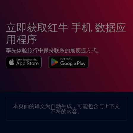
危地马拉
€4
,-/GB
立即获取红牛 手机 数据应
厄瓜多尔
€4
,-/GB
用程序
率先体验旅行中保持联系的最便捷方式。
台湾
€6
,-/GB
哥伦比亚
€4
,-/GB
哥斯达黎加
€4
,-/GB
本页面的译文为自动生成，可能包含与上下文
不符的内容。
团聚
€3
,-/GB
图尔库
€
,-/GB