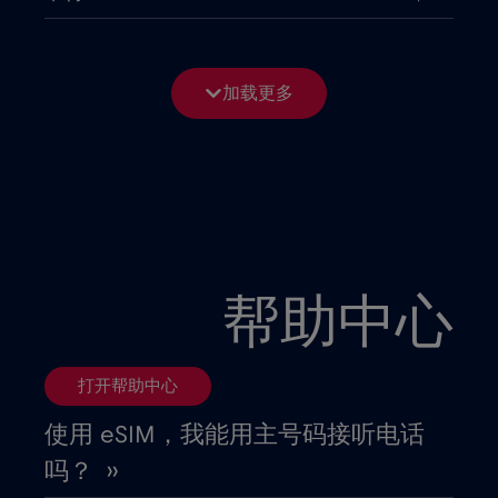
亚美尼亚
€8
,-/GB
加载更多
以色列
€3
,-/GB
伊拉克
€6
,-/GB
俄罗斯
€8
,-/GB
帮助中心
保加利亚
€2
,-/GB
打开帮助中心
克罗地亚
€2
,-/GB
使用 eSIM，我能用主号码接听电话
吗？ ››
冰岛
€2
,-/GB