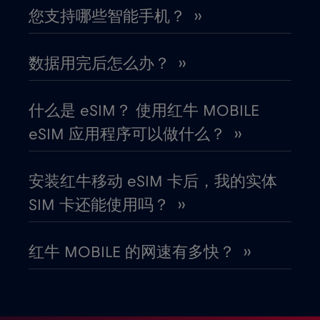
您支持哪些智能手机？ ››
北马其顿
€2
,-/GB
数据用完后怎么办？ ››
南非
€2
,-/GB
什么是 eSIM？ 使用红牛 MOBILE
卡塔尔
eSIM 应用程序可以做什么？ ››
€4
,-/GB
卢旺达
€4
安装红牛移动 eSIM 卡后，我的实体
,-/GB
SIM 卡还能使用吗？ ››
卢森堡
€2
,-/GB
红牛 MOBILE 的网速有多快？ ››
印度
€15
,-/GB
印度尼西亚
€4
,-/GB