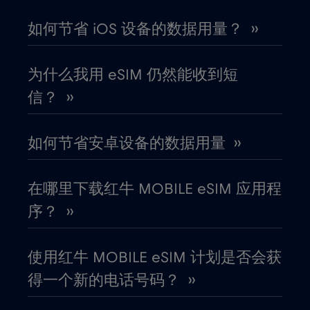
如何节省 iOS 设备的数据用量？ ››
列支敦士登
€2
,-/GB
为什么我用 eSIM 仍然能收到短
刚果共和国
€5
,-/GB
信？ ››
加拿大
€4
,-/GB
如何节省安卓设备的数据用量 ››
加拿大 - 北美足球 2026
€1
,-/GB
在哪里下载红牛 MOBILE eSIM 应用程
序？ ››
加纳
€3
,-/GB
使用红牛 MOBILE eSIM 计划是否会获
加蓬
€5
,-/GB
得一个新的电话号码？ ››
匈牙利
€2
,-/GB