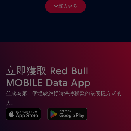
載入更多
僅限郵輪 Telenor Maritime
€15
,-/GB
克羅埃西亞
€2
,-/GB
冰島
€2
,-/GB
立即獲取 Red Bull
列支敦斯登
€2
,-/GB
MOBILE Data App
剛果共和國
€5
,-/GB
並成為第一個體驗旅行時保持聯繫的最便捷方式的
人。
加彭
€5
,-/GB
加拿大
€4
,-/GB