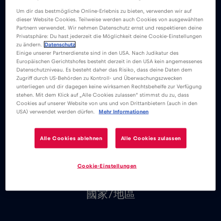
網。 無論您是觀光、登山還是衝浪，我們
Um dir das bestmögliche Online-Erlebnis zu bieten, verwenden wir auf
dieser Website Cookies. Teilweise werden auch Cookies von ausgewählten
都知道在您最需要的時候沒有互聯網是什
Partnern verwendet. Wir nehmen Datenschutz ernst und respektieren deine
Privatsphäre: Du hast jederzeit die Möglichkeit deine Cookie-Einstellungen
麼感覺。 它易於使用，可在 100 多個國
zu ändern.
Datenschutz
Einige unserer Partnerdienste sind in den USA. Nach Judikatur des
家/地區使用。 下載 iOS 或 Android 應用
Europäischen Gerichtshofes besteht derzeit in den USA kein angemessenes
Datenschutzniveau. Es besteht daher das Risiko, dass deine Daten dem
程式，隨時隨地連接到互聯網。
Zugriff durch US-Behörden zu Kontroll- und Überwachungszwecken
unterliegen und dir dagegen keine wirksamen Rechtsbehelfe zur Verfügung
stehen. Mit dem Klick auf „Alle Cookies zulassen“ stimmst du zu, dass
Cookies auf unserer Website von uns und von Drittanbietern (auch in den
USA) verwendet werden dürfen.
Mehr Informationen
Alle Cookies ablehnen
Alle Cookies zulassen
全球互聯
Cookie-Einstellungen
Red Bull MOBILE Data 適用於 100 多個
國家/地區