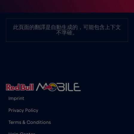
加拿大 - 北美足球 2026
€1
,-/GB
此頁面的翻譯是自動生成的，可能包含上下文
不準確。
匈牙利
€2
,-/GB
北馬其頓
€2
,-/GB
南非
€2
,-/GB
卡達
€4
,-/GB
Imprint
Privacy Policy
印尼
€4
,-/GB
Terms & Conditions
印度
€15
,-/GB