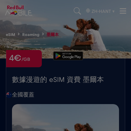
ZH-HANT
▾
eSIM
Roaming
墨爾本
4€
/GB
數據漫遊的 eSIM 資費 墨爾本
全國覆蓋