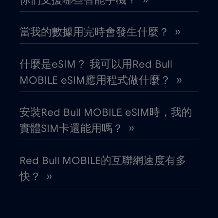
你們支援哪些智能手機？ ››
印度
€15
,-/GB
當我的數據用完時會發生什麼？ ››
厄瓜多
€4
,-/GB
哥倫比亞
什麼是eSIM？ 我可以用Red Bull
€4
,-/GB
MOBILE eSIM應用程式做什麼？ ››
哥斯大黎加
€4
,-/GB
安裝Red Bull MOBILE eSIM時，我的
喬治亞
€5
,-/GB
實體SIM卡還能用嗎？ ››
圖爾庫
€
,-/GB
Red Bull MOBILE的互聯網速度有多
快？ ››
團圓
€3
,-/GB