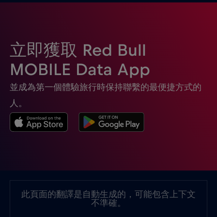
土耳其
€2
,-/GB
埃及
€12
,-/GB
立即獲取 Red Bull
塞席爾
€3
,-/GB
MOBILE Data App
並成為第一個體驗旅行時保持聯繫的最便捷方式的
塞普勒斯
€2
,-/GB
人。
塞爾維亞
€2
,-/GB
墨西哥
€4
,-/GB
墨西哥 - 北美足球 2026
€1
,-/GB
此頁面的翻譯是自動生成的，可能包含上下文
不準確。