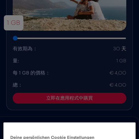
1 GB
有效期為：
30 天
量:
1 GB
每 1 GB 的價格：
€ 4,00
總：
€ 4.00
立即在應用程式中購買
優勢
描述
相容性
國家概況
下載易於安裝的 Red Bull MOBILE 應用程式，
Deine persönlichen Cookie Einstellungen