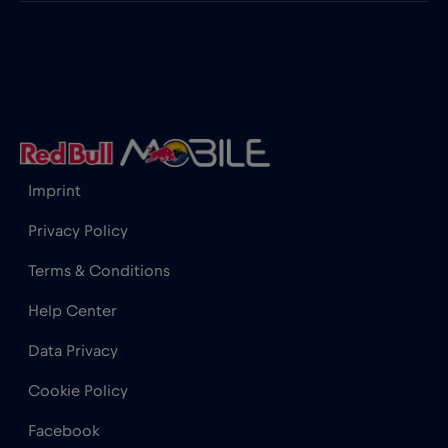
奈及利亞
€4
,-/GB
奧地利
€2
,-/GB
孟加拉國
€4
,-/GB
Imprint
宏都拉斯
€4
,-/GB
Privacy Policy
尚比亞
€6
,-/GB
Terms & Conditions
Help Center
尼加拉瓜
€4
,-/GB
Data Privacy
巴基斯坦
€5
,-/GB
Cookie Policy
Facebook