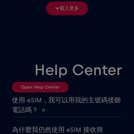
保加利亞
€2
,-/GB
載入更多
僅限郵輪 Telenor Maritime
€15
,-/GB
克羅埃西亞
€2
,-/GB
冰島
€2
,-/GB
Help Center
列支敦斯登
€2
,-/GB
Open Help Center
剛果共和國
€5
,-/GB
使用 eSIM，我可以用我的主號碼接聽
電話嗎？ ››
加彭
€5
,-/GB
為什麼我仍然使用 eSIM 接收簡