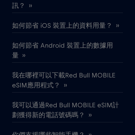
加拿大
€4
,-/GB
訊？ ››
加拿大 - 北美足球 2026
€1
,-/GB
如何節省 iOS 裝置上的資料用量？ ››
匈牙利
€2
,-/GB
如何節省 Android 裝置上的數據用
量 ››
北馬其頓
€2
,-/GB
我在哪裡可以下載Red Bull MOBILE
南非
€2
,-/GB
eSIM應用程式？ ››
卡達
€4
,-/GB
我可以通過Red Bull MOBILE eSIM計
劃獲得新的電話號碼嗎？ ››
印尼
€4
,-/GB