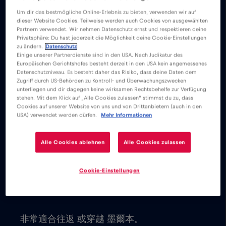
並分別享受無限的行動網路墨爾本。
Um dir das bestmögliche Online-Erlebnis zu bieten, verwenden wir auf
dieser Website Cookies. Teilweise werden auch Cookies von ausgewählten
Partnern verwendet. Wir nehmen Datenschutz ernst und respektieren deine
Privatsphäre: Du hast jederzeit die Möglichkeit deine Cookie-Einstellungen
我們從不收取基本費用。啟動 eSIM 卡
zu ändern.
Datenschutz
後，您就可以連接到世界，無需任何基本
Einige unserer Partnerdienste sind in den USA. Nach Judikatur des
Europäischen Gerichtshofes besteht derzeit in den USA kein angemessenes
或漫遊費用。
Datenschutzniveau. Es besteht daher das Risiko, dass deine Daten dem
您將能夠發送電子郵件、聊天、設置視頻
Zugriff durch US-Behörden zu Kontroll- und Überwachungszwecken
unterliegen und dir dagegen keine wirksamen Rechtsbehelfe zur Verfügung
會議和使用您的社交媒體帳戶。與世界各
stehen. Mit dem Klick auf „Alle Cookies zulassen“ stimmst du zu, dass
Cookies auf unserer Website von uns und von Drittanbietern (auch in den
地的家人和朋友聯繫是即時的。
USA) verwendet werden dürfen.
Mehr Informationen
Explore our low cost eSIM data plans
for 墨爾本, with instant activation on
Alle Cookies ablehnen
Alle Cookies zulassen
eSIM-compatible devices. You get to
decide which plan works best for your
Cookie-Einstellungen
travel needs.
前 100MB 數據是免費的。
非常適合往返 或穿越 墨爾本。