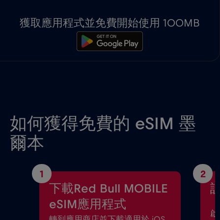
獲取應用程式並免費開始使用 100MB
如何獲得免費的 eSIM 墨
爾本
1
2
下載Red Bull MOBILE
設
eSIM應用程式
啟
轉到應用商店並下載適用於 iOS