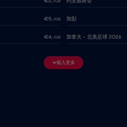
€2
列支敦斯登
,-/GB
€5
加彭
,-/GB
€4
加拿大 - 北美足球 2026
,-/GB
€2
北馬其頓
,-/GB
載入更多
€2
卡達
,-/GB
€4
印度
,-/GB
€4
哥倫比亞
,-/GB