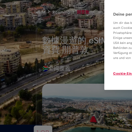
eSIM
Roaming
開普敦
Deine per
Um dir das b
auch Cookie
Privatsphäre
數據漫遊的 eSIM
Einige unser
USA kein ang
2€
資費 開普敦
Behörden zu
Verfügung st
uns und von 
全國覆蓋
Cookie-Ein