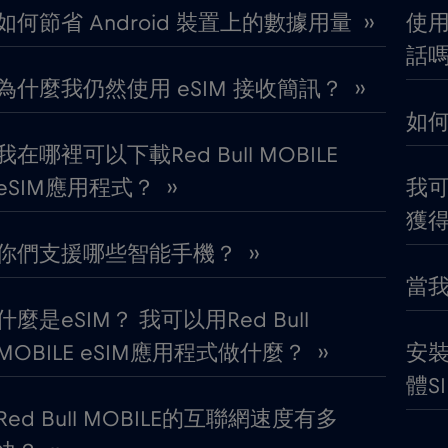
€4
喬治亞
,-/GB
如何節省 Android 裝置上的數據用量 ››
使用
話嗎
€
團圓
,-/GB
為什麼我仍然使用 eSIM 接收簡訊？ ››
如何
€2
埃及
,-/GB
我在哪裡可以下載Red Bull MOBILE
eSIM應用程式？ ››
我可以
€3
塞普勒斯
,-/GB
獲得
你們支援哪些智能手機？ ››
€2
墨西哥
,-/GB
當我
什麼是eSIM？ 我可以用Red Bull
€1
奈及利亞
,-/GB
MOBILE eSIM應用程式做什麼？ ››
安裝R
體S
€2
孟加拉國
,-/GB
Red Bull MOBILE的互聯網速度有多