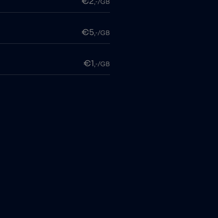
€2
,-/GB
€5
,-/GB
€1
,-/GB
€2
,-/GB
€4
,-/GB
€15
,-/GB
€4
,-/GB