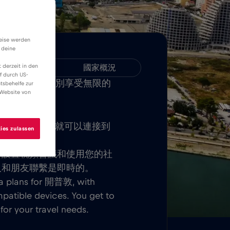
weise werden
 deine
 derzeit in den
相容性
國家概況
f durch US-
LE 應用程式，並分別享受無限的
tsbehelfe zur
 Website von
SIM 卡後，您就可以連接到
ies zulassen
用。
、設置視頻會議和使用您的社
人和朋友聯繫是即時的。
ta plans for 開普敦, with
patible devices. You get to
or your travel needs.