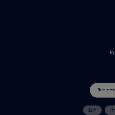
R
亞洲
其