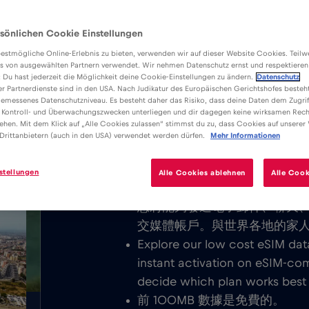
sönlichen Cookie Einstellungen
estmögliche Online-Erlebnis zu bieten, verwenden wir auf dieser Website Cookies. Teil
s von ausgewählten Partnern verwendet. Wir nehmen Datenschutz ernst und respektieren
: Du hast jederzeit die Möglichkeit deine Cookie-Einstellungen zu ändern.
Datenschutz
er Partnerdienste sind in den USA. Nach Judikatur des Europäischen Gerichtshofes besteht
優勢
描述
emessenes Datenschutzniveau. Es besteht daher das Risiko, dass deine Daten dem Zugrif
/GB
下載易於安裝的 Red Bull MOBI
 Kontroll- und Überwachungszwecken unterliegen und dir dagegen keine wirksamen Rech
ehen. Mit dem Klick auf „Alle Cookies zulassen“ stimmst du zu, dass Cookies auf unserer
行動網路開普敦。
Drittanbietern (auch in den USA) verwendet werden dürfen.
Mehr Informationen
我們從不收取基本費用。啟動 e
stellungen
Alle Cookies ablehnen
Alle Cook
世界，無需任何基本或漫遊費
您將能夠發送電子郵件、聊天
交媒體帳戶。與世界各地的家
Explore our low cost eSIM da
instant activation on eSIM-com
decide which plan works best f
前 100MB 數據是免費的。