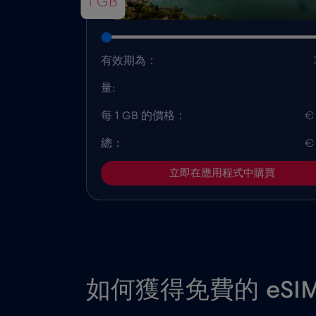
1 GB
有效期為：
量:
每 1 GB 的價格：
€
總：
€
立即在應用程式中購買
如何獲得免費的 eSI