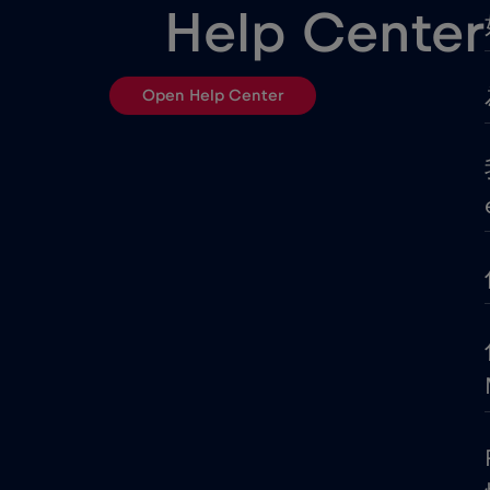
哥斯大黎加
Help Center
圖爾庫
Open Help Center
土耳其
塞席爾
塞爾維亞
墨西哥 - 北美足球 2026
奧地利