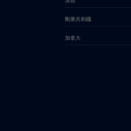
冰島
剛果共和國
加拿大
匈牙利
南非
印尼
厄瓜多