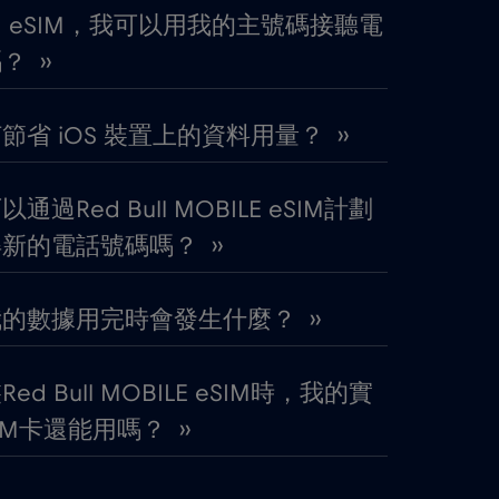
€5
,-/GB
 eSIM，我可以用我的主號碼接聽電
？ ››
€3
,-/GB
節省 iOS 裝置上的資料用量？ ››
€12
,-/GB
通過Red Bull MOBILE eSIM計劃
€2
,-/GB
新的電話號碼嗎？ ››
€4
,-/GB
的數據用完時會發生什麼？ ››
€4
,-/GB
ed Bull MOBILE eSIM時，我的實
IM卡還能用嗎？ ››
€4
,-/GB