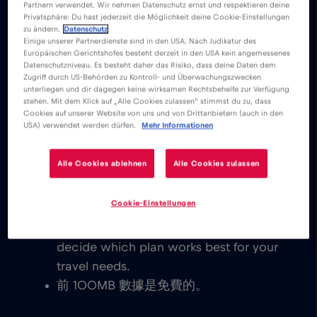
Partnern verwendet. Wir nehmen Datenschutz ernst und respektieren deine
並分別享受無限的行動網路洛桑， 伯爾尼瑞
Privatsphäre: Du hast jederzeit die Möglichkeit deine Cookie-Einstellungen
zu ändern.
Datenschutz
士。
Einige unserer Partnerdienste sind in den USA. Nach Judikatur des
Europäischen Gerichtshofes besteht derzeit in den USA kein angemessenes
Datenschutzniveau. Es besteht daher das Risiko, dass deine Daten dem
我們從不收取基本費用。啟動 eSIM 卡
Zugriff durch US-Behörden zu Kontroll- und Überwachungszwecken
unterliegen und dir dagegen keine wirksamen Rechtsbehelfe zur Verfügung
後，您就可以連接到世界，無需任何基本
stehen. Mit dem Klick auf „Alle Cookies zulassen“ stimmst du zu, dass
或漫遊費用。
Cookies auf unserer Website von uns und von Drittanbietern (auch in den
USA) verwendet werden dürfen.
Mehr Informationen
您將能夠發送電子郵件、聊天、設置視頻
會議和使用您的社交媒體帳戶。與世界各
Alle Cookies ablehnen
Alle Cookies zulassen
地的家人和朋友聯繫是即時的。
Explore our low cost eSIM data plans
Cookie-Einstellungen
for 瑞士, with instant activation on
eSIM-compatible devices. You get to
decide which plan works best for your
travel needs.
前 100MB 數據是免費的。