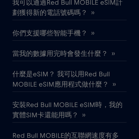
我可以通過Red Bull MOBILE eSIM計
劃獲得新的電話號碼嗎？ ››
印尼
€4
,-/GB
你們支援哪些智能手機？ ››
印度
€15
,-/GB
當我的數據用完時會發生什麼？ ››
厄瓜多
€4
,-/GB
哥倫比亞
什麼是eSIM？ 我可以用Red Bull
€4
,-/GB
MOBILE eSIM應用程式做什麼？ ››
哥斯大黎加
€4
,-/GB
安裝Red Bull MOBILE eSIM時，我的
喬治亞
€5
,-/GB
實體SIM卡還能用嗎？ ››
圖爾庫
€
,-/GB
Red Bull MOBILE的互聯網速度有多