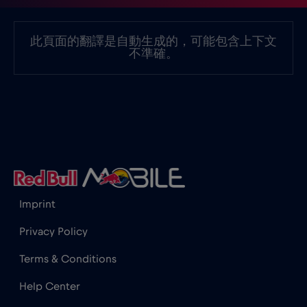
墨西哥 - 北美足球 2026
€1
,-/GB
此頁面的翻譯是自動生成的，可能包含上下文
不準確。
奈及利亞
€4
,-/GB
奧地利
€2
,-/GB
孟加拉國
€4
,-/GB
Imprint
宏都拉斯
€4
,-/GB
Privacy Policy
尚比亞
€6
,-/GB
Terms & Conditions
Help Center
尼加拉瓜
€4
,-/GB