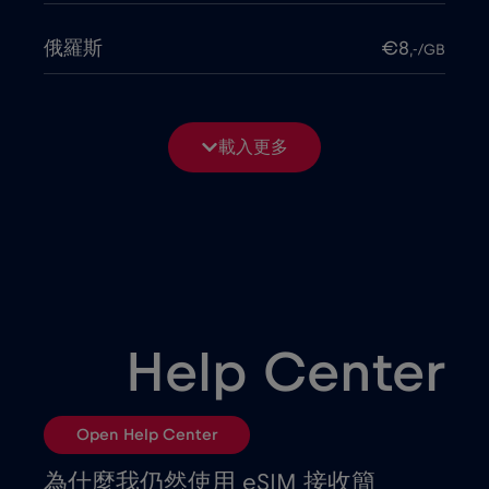
俄羅斯
€8
,-/GB
保加利亞
€2
,-/GB
載入更多
僅限郵輪 Telenor Maritime
€15
,-/GB
克羅埃西亞
€2
,-/GB
冰島
€2
,-/GB
Help Center
列支敦斯登
€2
,-/GB
Open Help Center
剛果共和國
€5
,-/GB
為什麼我仍然使用 eSIM 接收簡