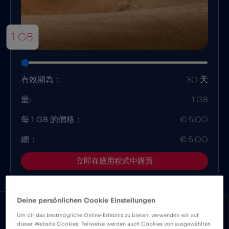
1 GB
有效期為：
30 天
量:
1 GB
每 1 GB 的價格：
€ 5,00
總：
€ 5.00
立即在應用程式中購買
Deine persönlichen Cookie Einstellungen
優勢
描述
相容性
國家概況
Um dir das bestmögliche Online-Erlebnis zu bieten, verwenden wir auf
dieser Website Cookies. Teilweise werden auch Cookies von ausgewählten
下載易於安裝的 Red Bull MOBILE 應用程式，