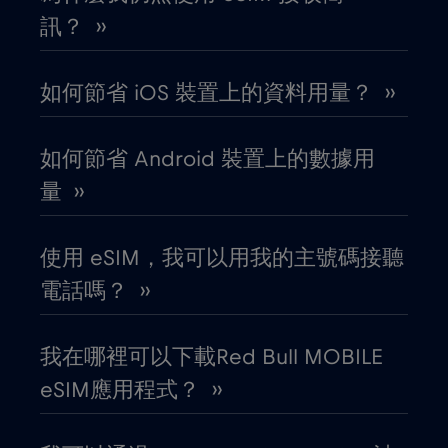
訊？ ››
加彭
€5
,-/GB
如何節省 iOS 裝置上的資料用量？ ››
加拿大
€4
,-/GB
如何節省 Android 裝置上的數據用
加拿大 - 北美足球 2026
€1
,-/GB
量 ››
匈牙利
€2
,-/GB
使用 eSIM，我可以用我的主號碼接聽
電話嗎？ ››
北馬其頓
€2
,-/GB
我在哪裡可以下載Red Bull MOBILE
南非
€2
,-/GB
eSIM應用程式？ ››
卡達
€4
,-/GB