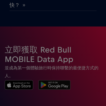
快？ ››
團圓
€3
,-/GB
土耳其
€2
,-/GB
埃及
€12
,-/GB
立即獲取 Red Bull
塞席爾
€3
,-/GB
MOBILE Data App
並成為第一個體驗旅行時保持聯繫的最便捷方式的
塞普勒斯
€2
,-/GB
人。
塞爾維亞
€2
,-/GB
墨西哥
€4
,-/GB