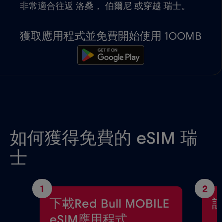
非常適合往返 洛桑， 伯爾尼 或穿越 瑞士。
獲取應用程式並免費開始使用 100MB
如何獲得免費的 eSIM 瑞
士
1
2
下載Red Bull MOBILE
設
eSIM應用程式