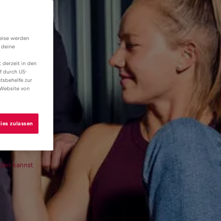
weise werden
 deine
 derzeit in den
f durch US-
tsbehelfe zur
 Website von
ies zulassen
den kannst