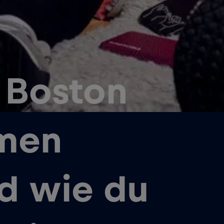
 Boston
men
d wie du