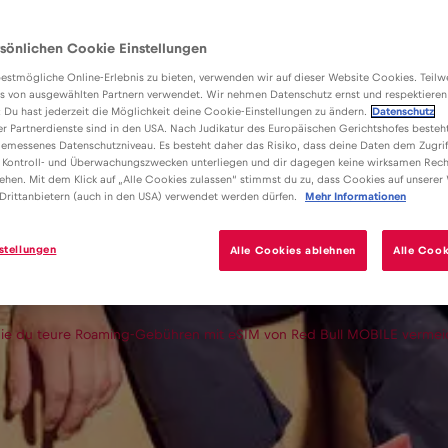
sönlichen Cookie Einstellungen
estmögliche Online-Erlebnis zu bieten, verwenden wir auf dieser Website Cookies. Teil
s von ausgewählten Partnern verwendet. Wir nehmen Datenschutz ernst und respektieren
: Du hast jederzeit die Möglichkeit deine Cookie-Einstellungen zu ändern.
Datenschutz
er Partnerdienste sind in den USA. Nach Judikatur des Europäischen Gerichtshofes besteht
emessenes Datenschutzniveau. Es besteht daher das Risiko, dass deine Daten dem Zugrif
 Kontroll- und Überwachungszwecken unterliegen und dir dagegen keine wirksamen Rech
ehen. Mit dem Klick auf „Alle Cookies zulassen“ stimmst du zu, dass Cookies auf unserer
Drittanbietern (auch in den USA) verwendet werden dürfen.
Mehr Informationen
stellungen
Alle Cookies ablehnen
Alle Cook
ie du teure Roaming-Gebühren mit eSIM von Red Bull MOBILE vermei