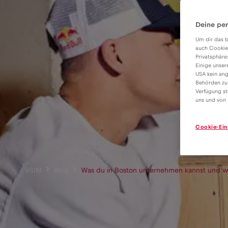
Deine per
Um dir das b
auch Cookie
Privatsphäre
Einige unser
USA kein ang
Behörden zu
Verfügung st
uns und von 
Cookie-Ein
eSIM
Blog
Was du in Boston unternehmen kannst und w