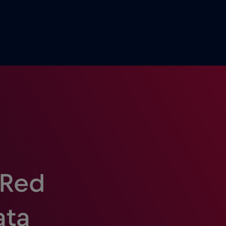
 Red
ata