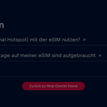
n
nal Hotspot) mit der eSIM nutzen? ››
stage auf meiner eSIM sind aufgebraucht ››
Zurück zu Help Center home