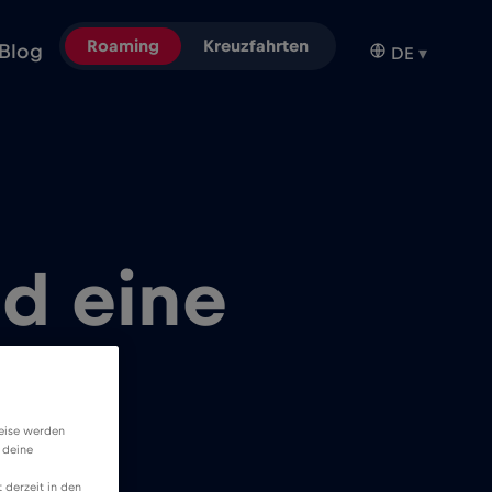
Roaming
Kreuzfahrten
Blog
DE
▾
nd eine
en?
weise werden
 deine
 derzeit in den