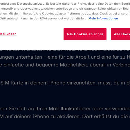
emessenes Datenschutzniveau. Es besteht daher das Risiko, dass deine Daten dem Zugrif
 Kontroll- und Überwachungszwecken unterliegen und dir dagegen keine wirksamen Rech
ehen. Mit dem Klick auf „Alle Cookies zulassen“ stimmst du zu, dass Cookies auf unserer
Drittanbietern (auch in den USA) verwendet werden dürfen.
Mehr Informationen
ützen die gleichzeitige Nutzung einer eSIM und einer 
stellungen
Alle Cookies ablehnen
Alle Cook
obilfunkverbindungen auf deinem Gerät haben. Du kann
f Reisen mit einem lokalen Netz verbinden, ohne deine
ngen unterhalten – eine für die Arbeit und eine für zu 
e einfache und bequeme Möglichkeit, überall in Verbin
IM-Karte in deinem iPhone einzurichten, musst du in d
den Sie sich an Ihren Mobilfunkanbieter oder verwenden 
M auf deinem iPhone zu aktivieren. Dort erhältst du die