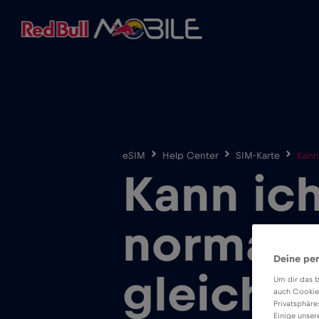
eSIM
Help Center
SIM-Karte
Kann
Kann ich
normale
Deine per
gleichz
Um dir das b
auch Cookie
Privatsphäre
Einige unser