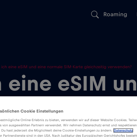
Roaming
 ich eine eSIM und eine normale SIM-Karte gleichzeitig verwenden?
 eine eSIM u
 SIM-Karte
sönlichen Cookie Einstellungen
eitig verwend
estmögliche Online-Erlebnis zu bieten, verwenden wir auf dieser Website Cookies. Teil
s von ausgewählten Partnern verwendet. Wir nehmen Datenschutz ernst und respektieren
: Du hast jederzeit die Möglichkeit deine Cookie-Einstellungen zu ändern.
Datenschutz
er Partnerdienste sind in den USA. Nach Judikatur des Europäischen Gerichtshofes besteht