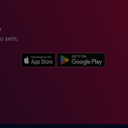
e
u sein,