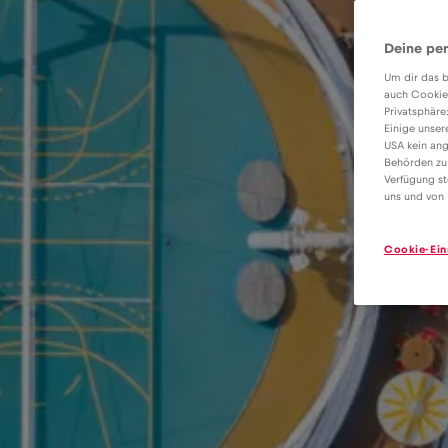
Deine per
Um dir das b
auch Cookie
Privatsphäre
Einige unser
USA kein ang
Behörden zu
Verfügung st
uns und von 
Cookie-Ein