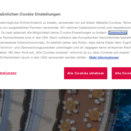
sönlichen Cookie Einstellungen
estmögliche Online-Erlebnis zu bieten, verwenden wir auf dieser Website Cookies. Teil
s von ausgewählten Partnern verwendet. Wir nehmen Datenschutz ernst und respektieren
: Du hast jederzeit die Möglichkeit deine Cookie-Einstellungen zu ändern.
Datenschutz
er Partnerdienste sind in den USA. Nach Judikatur des Europäischen Gerichtshofes besteht
emessenes Datenschutzniveau. Es besteht daher das Risiko, dass deine Daten dem Zugrif
 Kontroll- und Überwachungszwecken unterliegen und dir dagegen keine wirksamen Rech
ehen. Mit dem Klick auf „Alle Cookies zulassen“ stimmst du zu, dass Cookies auf unserer
Drittanbietern (auch in den USA) verwendet werden dürfen.
Mehr Informationen
stellungen
Alle Cookies ablehnen
Alle Cook