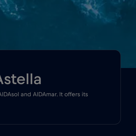
stella
 AIDAsol and AIDAmar. It offers its