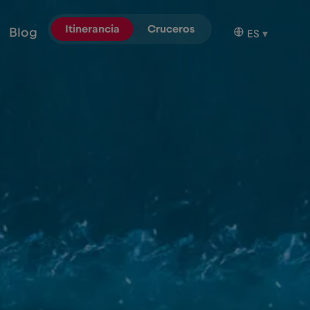
Itinerancia
Cruceros
Blog
ES
▾