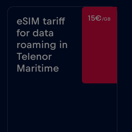
15€
eSIM tariff
/GB
for data
roaming in
Telenor
Maritime