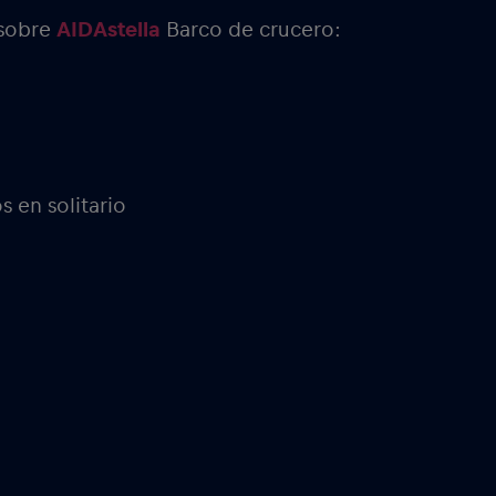
 sobre
AIDAstella
Barco de crucero:
os en solitario