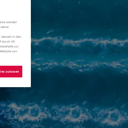
weise werden
 deine
 derzeit in den
f durch US-
tsbehelfe zur
 Website von
ies zulassen