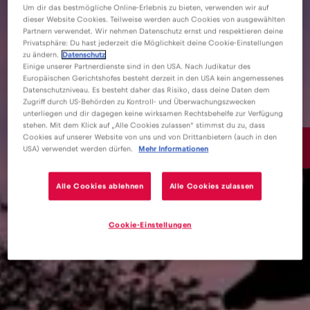
Um dir das bestmögliche Online-Erlebnis zu bieten, verwenden wir auf
dieser Website Cookies. Teilweise werden auch Cookies von ausgewählten
Partnern verwendet. Wir nehmen Datenschutz ernst und respektieren deine
Privatsphäre: Du hast jederzeit die Möglichkeit deine Cookie-Einstellungen
zu ändern.
Datenschutz
Einige unserer Partnerdienste sind in den USA. Nach Judikatur des
Europäischen Gerichtshofes besteht derzeit in den USA kein angemessenes
Datenschutzniveau. Es besteht daher das Risiko, dass deine Daten dem
Zugriff durch US-Behörden zu Kontroll- und Überwachungszwecken
unterliegen und dir dagegen keine wirksamen Rechtsbehelfe zur Verfügung
stehen. Mit dem Klick auf „Alle Cookies zulassen“ stimmst du zu, dass
Cookies auf unserer Website von uns und von Drittanbietern (auch in den
2€
/GB
USA) verwendet werden dürfen.
Mehr Informationen
Alle Cookies ablehnen
Alle Cookies zulassen
Cookie-Einstellungen