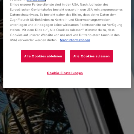
Einige unserer Partnerdienste sind in den USA. Nach Judikatur des
Europäischen Gerichtshofes besteht derzeit in den USA kein angemessenes
Datenschutzniveau. Es besteht daher das Risiko, dass deine Daten dem
Zugriff durch US-Behörden zu Kontroll- und Überwachungszwecken
unterliegen und dir dagegen keine wirksamen Rechtsbehelfe zur Verfügung
stehen. Mit dem Klick auf „Alle Cookies zulassen“ stimmst du zu, dass
Cookies auf unserer Website von uns und von Drittanbietern (auch in den
USA) verwendet werden dürfen.
Mehr Informationen
Alle Cookies ablehnen
Alle Cookies zulassen
Cookie-Einstellungen
eSIM
Blog
Cosas que hacer en Chicago