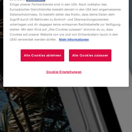
Einige unserer Partnerdienste sind in den USA. Nach Judikatur des
Europäischen Gerichtshofes besteht derzeit in den USA kein angemessenes
Datenschutzniveau. Es besteht daher das Risiko, dass deine Daten dem
Zugriff durch US-Behörden zu Kontroll- und Überwachungszwecken
unterliegen und dir dagegen keine wirksamen Rechtsbehelfe zur Verfügung
stehen. Mit dem Klick auf „Alle Cookies zulassen“ stimmst du zu, dass
Cookies auf unserer Website von uns und von Drittanbietern (auch in den
USA) verwendet werden dürfen.
Mehr Informationen
Alle Cookies ablehnen
Alle Cookies zulassen
Cookie-Einstellungen
eSIM
Blog
Choses à faire à Chicago