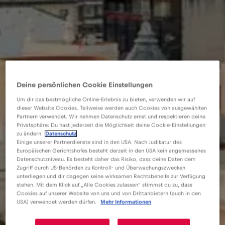
Deine persönlichen Cookie Einstellungen
Um dir das bestmögliche Online-Erlebnis zu bieten, verwenden wir auf
dieser Website Cookies. Teilweise werden auch Cookies von ausgewählten
Partnern verwendet. Wir nehmen Datenschutz ernst und respektieren deine
Privatsphäre: Du hast jederzeit die Möglichkeit deine Cookie-Einstellungen
zu ändern.
Datenschutz
Einige unserer Partnerdienste sind in den USA. Nach Judikatur des
Europäischen Gerichtshofes besteht derzeit in den USA kein angemessenes
Datenschutzniveau. Es besteht daher das Risiko, dass deine Daten dem
Zugriff durch US-Behörden zu Kontroll- und Überwachungszwecken
unterliegen und dir dagegen keine wirksamen Rechtsbehelfe zur Verfügung
stehen. Mit dem Klick auf „Alle Cookies zulassen“ stimmst du zu, dass
Cookies auf unserer Website von uns und von Drittanbietern (auch in den
USA) verwendet werden dürfen.
Mehr Informationen