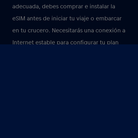
adecuada, debes comprar e instalar la
eSIM antes de iniciar tu viaje o embarcar
en tu crucero. Necesitarás una conexión a
Internet estable para configurar tu plan
de datos, por lo que sería aconsejable
que configuraras tu plan donde tengas
una señal de Internet potente. Los
paquetes son válidos durante 30 días tras
la activación. Cuando hayas consumido el
80% de tus datos, te avisaremos para que
no te quedes sin datos. Recibirás otra