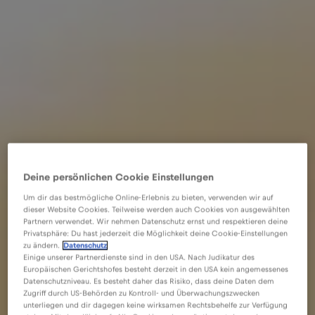
Deine persönlichen Cookie Einstellungen
Um dir das bestmögliche Online-Erlebnis zu bieten, verwenden wir auf
dieser Website Cookies. Teilweise werden auch Cookies von ausgewählten
Partnern verwendet. Wir nehmen Datenschutz ernst und respektieren deine
Privatsphäre: Du hast jederzeit die Möglichkeit deine Cookie-Einstellungen
zu ändern.
Datenschutz
Einige unserer Partnerdienste sind in den USA. Nach Judikatur des
Europäischen Gerichtshofes besteht derzeit in den USA kein angemessenes
Datenschutzniveau. Es besteht daher das Risiko, dass deine Daten dem
Zugriff durch US-Behörden zu Kontroll- und Überwachungszwecken
unterliegen und dir dagegen keine wirksamen Rechtsbehelfe zur Verfügung