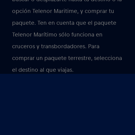
opción Telenor Maritime, y comprar tu
paquete. Ten en cuenta que el paquete
Telenor Marítimo
sólo
funciona en
cruceros y transbordadores
. Para
comprar un paquete terrestre, selecciona
el destino al que viajas.
Las instrucciones de configuración para
dispositivos Android se encuentran
aquí
.
Las instrucciones de configuración para
dispositivos iOS se encuentran
aquí
.