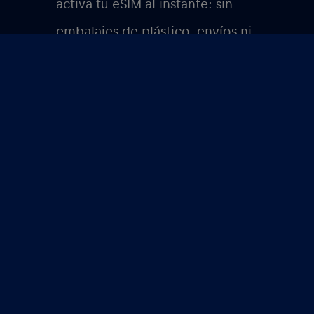
activa tu eSIM al instante: sin
embalajes de plástico, envíos ni
papel de contrato desperdiciado.
Para obtener más información sobre
cómo disponer de datos y evitar las
tarifas de itinerancia mientras viajas por
las Seychelles, consulta nuestro artículo
sobre
ventajas
,
preguntas frecuentes
y
proceso de instalación de la eSIM Red
Bull MOBILE
.