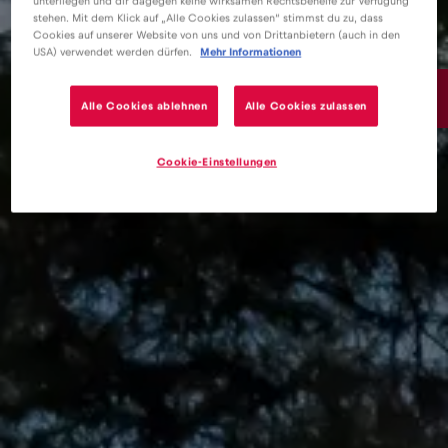
unterliegen und dir dagegen keine wirksamen Rechtsbehelfe zur Verfügung
stehen. Mit dem Klick auf „Alle Cookies zulassen“ stimmst du zu, dass
Cookies auf unserer Website von uns und von Drittanbietern (auch in den
USA) verwendet werden dürfen.
Mehr Informationen
3€
/GB
Alle Cookies ablehnen
Alle Cookies zulassen
Cookie-Einstellungen