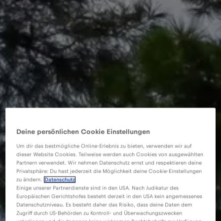
Deine persönlichen Cookie Einstellungen
Um dir das bestmögliche Online-Erlebnis zu bieten, verwenden wir auf
dieser Website Cookies. Teilweise werden auch Cookies von ausgewählten
Partnern verwendet. Wir nehmen Datenschutz ernst und respektieren deine
Privatsphäre: Du hast jederzeit die Möglichkeit deine Cookie-Einstellungen
zu ändern.
Datenschutz
Einige unserer Partnerdienste sind in den USA. Nach Judikatur des
Europäischen Gerichtshofes besteht derzeit in den USA kein angemessenes
Datenschutzniveau. Es besteht daher das Risiko, dass deine Daten dem
Zugriff durch US-Behörden zu Kontroll- und Überwachungszwecken