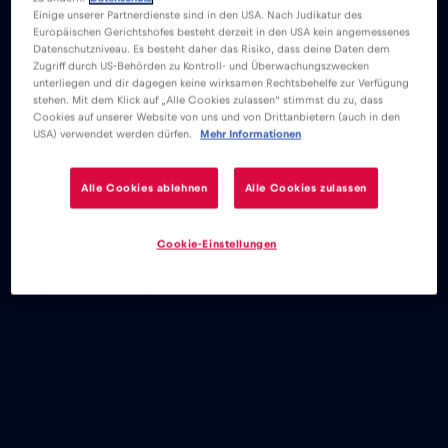
Einige unserer Partnerdienste sind in den USA. Nach Judikatur des
Europäischen Gerichtshofes besteht derzeit in den USA kein angemessenes
Datenschutzniveau. Es besteht daher das Risiko, dass deine Daten dem
Zugriff durch US-Behörden zu Kontroll- und Überwachungszwecken
unterliegen und dir dagegen keine wirksamen Rechtsbehelfe zur Verfügung
stehen. Mit dem Klick auf „Alle Cookies zulassen“ stimmst du zu, dass
Cookies auf unserer Website von uns und von Drittanbietern (auch in den
USA) verwendet werden dürfen.
Mehr Informationen
Alle Cookies ablehnen
Alle Cookies zulassen
Cookie-Einstellungen
eSIM
Blog
Viajar a Estambul y cómo evitar las tarifas de itinerancia