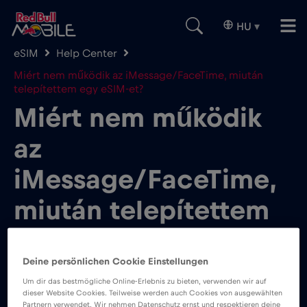
HU
▾
eSIM
Help Center
Miért nem működik az iMessage/FaceTime, miután
telepítettem egy eSIM-et?
Miért nem működik
az
iMessage/FaceTime,
miután telepítettem
egy eSIM-et?
Deine persönlichen Cookie Einstellungen
Um dir das bestmögliche Online-Erlebnis zu bieten, verwenden wir auf
dieser Website Cookies. Teilweise werden auch Cookies von ausgewählten
Partnern verwendet. Wir nehmen Datenschutz ernst und respektieren deine