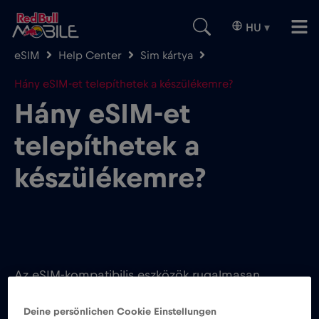
HU
▾
eSIM
Help Center
Sim kártya
Hány eSIM-et telepíthetek a készülékemre?
Hány eSIM-et
telepíthetek a
készülékemre?
Az eSIM-kompatibilis eszközök rugalmasan
lehetővé teszik több eSIM telepítését. A
Deine persönlichen Cookie Einstellungen
készüléktípustól függően változhat az egyidejűleg