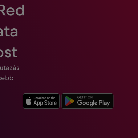
 Red
ata
ost
 utazás
esebb