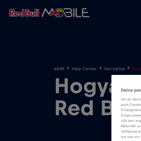
eSIM
Help Center
Sim kártya
Hogy
Hogyan 
Deine per
Red Bull
Um dir das b
auch Cookie
Privatsphäre
Einige unser
USA kein ang
Behörden zu
Verfügung st
uns und von 