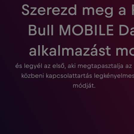
Szerezd meg a
Bull MOBILE D
alkalmazást m
és legyél az első, aki megtapasztalja az
közbeni kapcsolattartás legkényelm
módját.