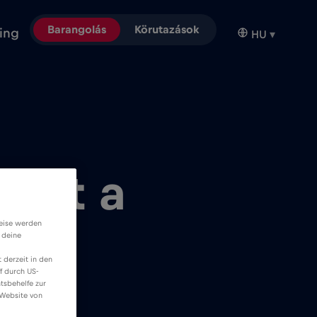
Barangolás
Körutazások
ing
HU
▾
-et a
weise werden
 deine
 derzeit in den
f durch US-
tsbehelfe zur
 Website von