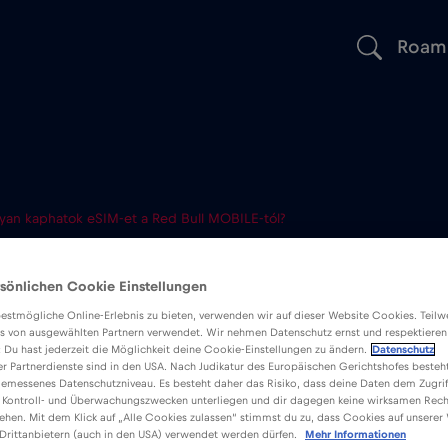
Roam
an kaphatok eSIM-et a Red Bull MOBILE-tól?
kaphatok eSIM
sönlichen Cookie Einstellungen
 MOBILE-tól?
estmögliche Online-Erlebnis zu bieten, verwenden wir auf dieser Website Cookies. Teil
s von ausgewählten Partnern verwendet. Wir nehmen Datenschutz ernst und respektieren
: Du hast jederzeit die Möglichkeit deine Cookie-Einstellungen zu ändern.
Datenschutz
er Partnerdienste sind in den USA. Nach Judikatur des Europäischen Gerichtshofes besteht
emessenes Datenschutzniveau. Es besteht daher das Risiko, dass deine Daten dem Zugrif
 Kontroll- und Überwachungszwecken unterliegen und dir dagegen keine wirksamen Rech
ehen. Mit dem Klick auf „Alle Cookies zulassen“ stimmst du zu, dass Cookies auf unserer
Drittanbietern (auch in den USA) verwendet werden dürfen.
Mehr Informationen