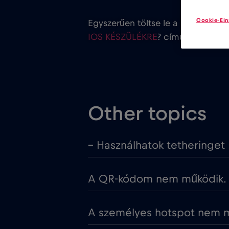
Cookie-Ein
Egyszerűen töltse le a
Red Bull M
IOS KÉSZÜLÉKRE
? című utasítások
Other topics
– Használhatok tetheringet
A QR-kódom nem működik. M
A személyes hotspot nem mű