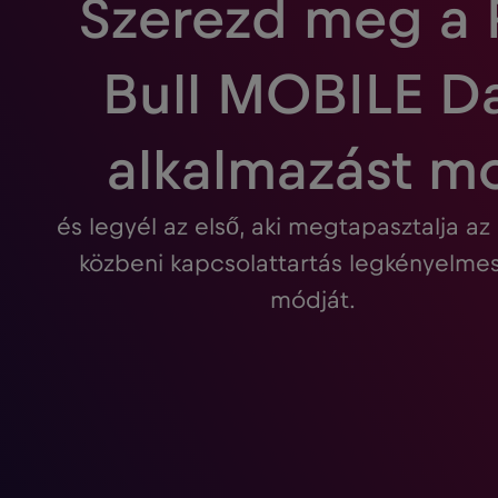
Szerezd meg a
Bull MOBILE D
alkalmazást m
és legyél az első, aki megtapasztalja az
közbeni kapcsolattartás legkényelm
módját.