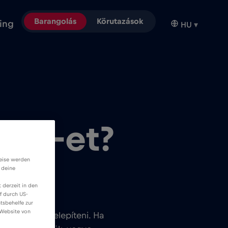
Barangolás
Körutazások
ing
HU
▾
SIM-et?
weise werden
 deine
 derzeit in den
f durch US-
tsbehelfe zur
 Website von
 lehet újra telepíteni. Ha