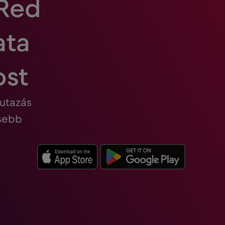
 Red
ata
ost
 utazás
esebb