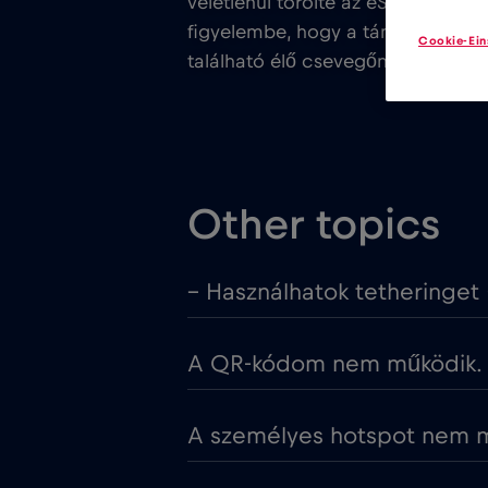
véletlenül törölte az eSIM-et, kérj
figyelembe, hogy a támogatás csa
Cookie-Ein
található élő csevegőn keresztül.
Other topics
– Használhatok tetheringet
A QR-kódom nem működik. M
A személyes hotspot nem mű