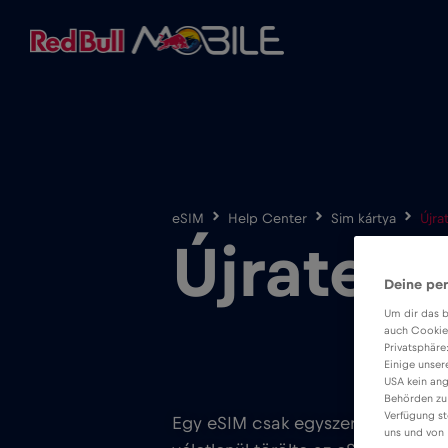
eSIM
Help Center
Sim kártya
Újra
Újratele
Deine per
Um dir das b
auch Cookie
Privatsphäre
Einige unser
USA kein ang
Behörden zu
Verfügung st
Egy eSIM csak egyszer telepíthető.
uns und von 