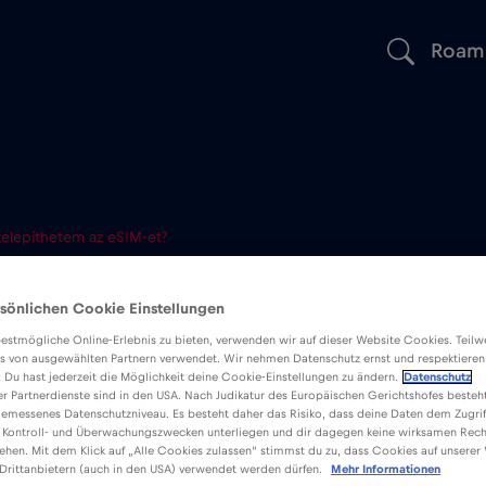
Roam
telepíthetem az eSIM-et?
píthetem az e
sönlichen Cookie Einstellungen
estmögliche Online-Erlebnis zu bieten, verwenden wir auf dieser Website Cookies. Teil
s von ausgewählten Partnern verwendet. Wir nehmen Datenschutz ernst und respektieren
: Du hast jederzeit die Möglichkeit deine Cookie-Einstellungen zu ändern.
Datenschutz
er Partnerdienste sind in den USA. Nach Judikatur des Europäischen Gerichtshofes besteht
emessenes Datenschutzniveau. Es besteht daher das Risiko, dass deine Daten dem Zugrif
 Kontroll- und Überwachungszwecken unterliegen und dir dagegen keine wirksamen Rech
ehen. Mit dem Klick auf „Alle Cookies zulassen“ stimmst du zu, dass Cookies auf unserer
 Soha ne törölje az eSIM-et, mert előfordulhat, hogy nem
Drittanbietern (auch in den USA) verwendet werden dürfen.
Mehr Informationen