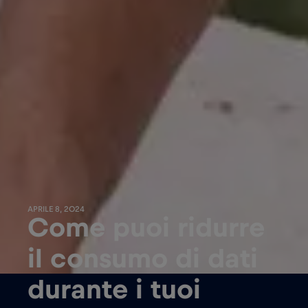
APRILE 8, 2024
Come puoi ridurre
il consumo di dati
durante i tuoi