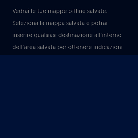
Vedrai le tue mappe offline salvate.
Seleziona la mappa salvata e potrai
inserire qualsiasi destinazione all’interno
dell’area salvata per ottenere indicazioni
passo-passo.
Grazie a questi consigli potrai esplorare,
rimanere connesso, navigare in posti
nuovi, senza bollette telefoniche
esorbitanti che ti aspettano a casa. In
questo modo potrai goderti i tuoi viaggi