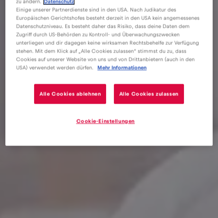
zu ändern.
Datenschutz
Einige unserer Partnerdienste sind in den USA. Nach Judikatur des
Europäischen Gerichtshofes besteht derzeit in den USA kein angemessenes
Datenschutzniveau. Es besteht daher das Risiko, dass deine Daten dem
Zugriff durch US-Behörden zu Kontroll- und Überwachungszwecken
unterliegen und dir dagegen keine wirksamen Rechtsbehelfe zur Verfügung
stehen. Mit dem Klick auf „Alle Cookies zulassen“ stimmst du zu, dass
Cookies auf unserer Website von uns und von Drittanbietern (auch in den
USA) verwendet werden dürfen.
Mehr Informationen
eSIM
Blog
Alle Cookies ablehnen
Alle Cookies zulassen
Come puoi ridurre il consumo di dati durante i tuoi
viaggi?
Cookie-Einstellungen