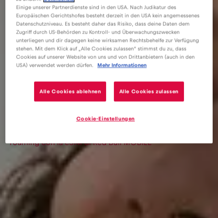
Einige unserer Partnerdienste sind in den USA. Nach Judikatur des
Europäischen Gerichtshofes besteht derzeit in den USA kein angemessenes
Datenschutzniveau. Es besteht daher das Risiko, dass deine Daten dem
Zugriff durch US-Behörden zu Kontroll- und Überwachungszwecken
unterliegen und dir dagegen keine wirksamen Rechtsbehelfe zur Verfügung
stehen. Mit dem Klick auf „Alle Cookies zulassen“ stimmst du zu, dass
Cookies auf unserer Website von uns und von Drittanbietern (auch in den
USA) verwendet werden dürfen.
Mehr Informationen
Alle Cookies ablehnen
Alle Cookies zulassen
eSIM
Blog
Cookie-Einstellungen
Cose da fare in Austria e come evitare i costosi costi di
roaming con la eSIM di Red Bull MOBILE