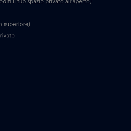
diti il tuo spazio privato all’aperto)
o superiore)
rivato