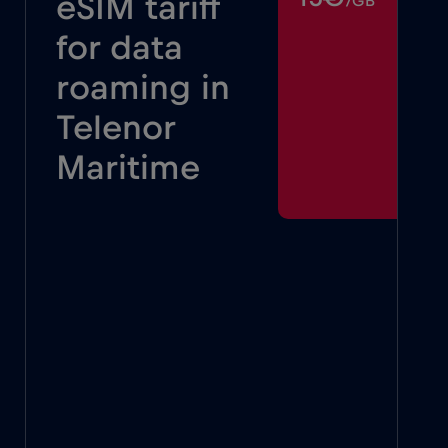
eSIM tariff
/GB
for data
roaming in
Telenor
Maritime