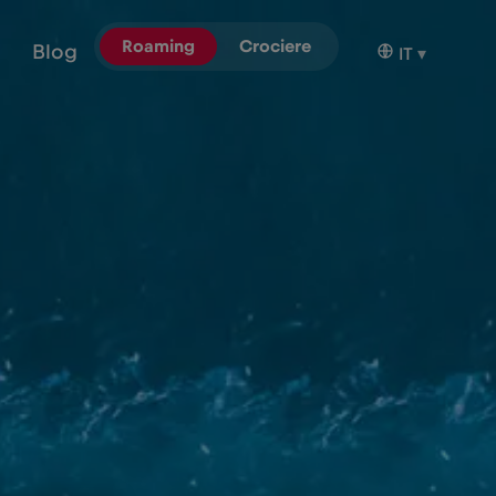
Roaming
Crociere
Blog
IT
▾