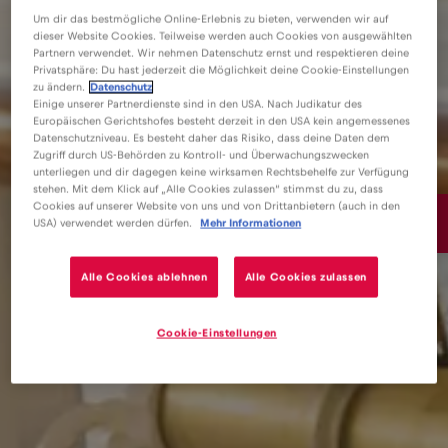
Um dir das bestmögliche Online-Erlebnis zu bieten, verwenden wir auf
dieser Website Cookies. Teilweise werden auch Cookies von ausgewählten
Partnern verwendet. Wir nehmen Datenschutz ernst und respektieren deine
Privatsphäre: Du hast jederzeit die Möglichkeit deine Cookie-Einstellungen
zu ändern.
Datenschutz
Einige unserer Partnerdienste sind in den USA. Nach Judikatur des
Europäischen Gerichtshofes besteht derzeit in den USA kein angemessenes
Datenschutzniveau. Es besteht daher das Risiko, dass deine Daten dem
Zugriff durch US-Behörden zu Kontroll- und Überwachungszwecken
unterliegen und dir dagegen keine wirksamen Rechtsbehelfe zur Verfügung
stehen. Mit dem Klick auf „Alle Cookies zulassen“ stimmst du zu, dass
Cookies auf unserer Website von uns und von Drittanbietern (auch in den
15€
/GB
USA) verwendet werden dürfen.
Mehr Informationen
Alle Cookies ablehnen
Alle Cookies zulassen
Cookie-Einstellungen