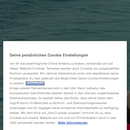
Deine persönlichen Cookie Einstellungen
Um dir das bestmögliche Online-Erlebnis zu bieten, verwenden wir auf
dieser Website Cookies. Teilweise werden auch Cookies von ausgewählten
Partnern verwendet. Wir nehmen Datenschutz ernst und respektieren deine
Privatsphäre: Du hast jederzeit die Möglichkeit deine Cookie-Einstellungen
zu ändern.
Datenschutz
Einige unserer Partnerdienste sind in den USA. Nach Judikatur des
Europäischen Gerichtshofes besteht derzeit in den USA kein angemessenes
Datenschutzniveau. Es besteht daher das Risiko, dass deine Daten dem
Zugriff durch US-Behörden zu Kontroll- und Überwachungszwecken
unterliegen und dir dagegen keine wirksamen Rechtsbehelfe zur Verfügung
stehen. Mit dem Klick auf „Alle Cookies zulassen“ stimmst du zu, dass
Cookies auf unserer Website von uns und von Drittanbietern (auch in den
USA) verwendet werden dürfen.
Mehr Informationen