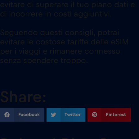
evitare di superare il tuo piano dati e
di incorrere in costi aggiuntivi.
Seguendo questi consigli, potrai
evitare le costose tariffe delle eSIM
per i viaggi e rimanere connesso
senza spendere troppo.
Share:
Facebook
Twitter
Pinterest