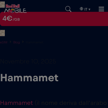
IT
▾
4€
/GB
eSIM
Blog
Hammamet
Novembre 10, 2025
Hammamet
Hammamet
(il nome deriva dall’arabo