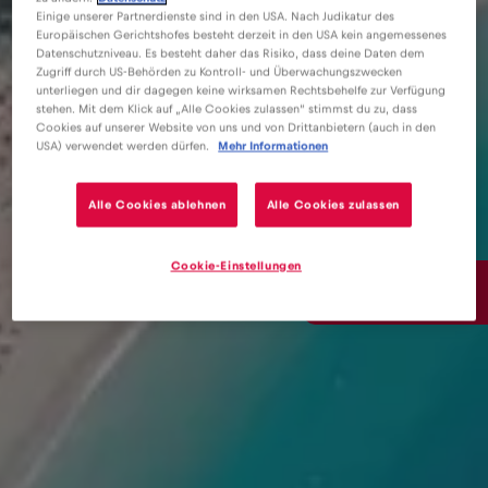
Einige unserer Partnerdienste sind in den USA. Nach Judikatur des
Europäischen Gerichtshofes besteht derzeit in den USA kein angemessenes
Datenschutzniveau. Es besteht daher das Risiko, dass deine Daten dem
Zugriff durch US-Behörden zu Kontroll- und Überwachungszwecken
unterliegen und dir dagegen keine wirksamen Rechtsbehelfe zur Verfügung
stehen. Mit dem Klick auf „Alle Cookies zulassen“ stimmst du zu, dass
Cookies auf unserer Website von uns und von Drittanbietern (auch in den
USA) verwendet werden dürfen.
Mehr Informationen
Alle Cookies ablehnen
Alle Cookies zulassen
Cookie-Einstellungen
6€
/GB