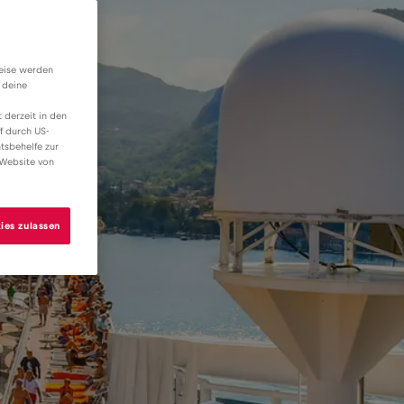
weise werden
 deine
 derzeit in den
f durch US-
tsbehelfe zur
 Website von
ies zulassen