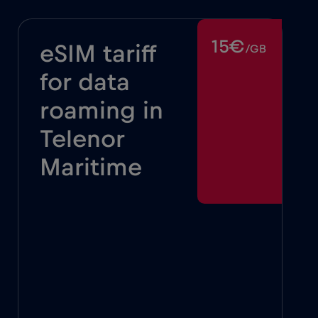
15€
eSIM tariff
/GB
for data
roaming in
Telenor
Maritime