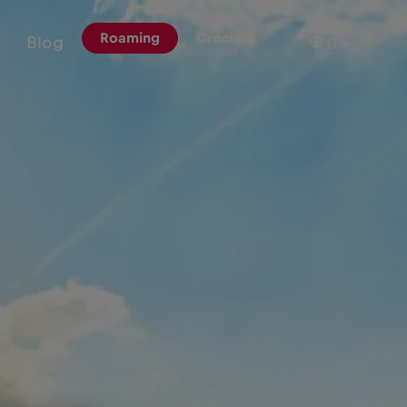
Roaming
Crociere
Blog
IT
▾