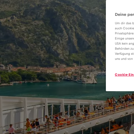
Deine per
Um dir das b
auch Cookie
Privatsphäre
Einige unser
USA kein ang
Behörden zu
Verfügung st
uns und von 
Cookie-Ein