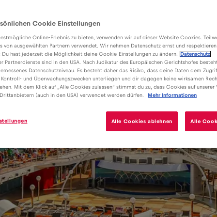
sönlichen Cookie Einstellungen
estmögliche Online-Erlebnis zu bieten, verwenden wir auf dieser Website Cookies. Teil
s von ausgewählten Partnern verwendet. Wir nehmen Datenschutz ernst und respektieren
: Du hast jederzeit die Möglichkeit deine Cookie-Einstellungen zu ändern.
Datenschutz
er Partnerdienste sind in den USA. Nach Judikatur des Europäischen Gerichtshofes besteht
emessenes Datenschutzniveau. Es besteht daher das Risiko, dass deine Daten dem Zugrif
 Kontroll- und Überwachungszwecken unterliegen und dir dagegen keine wirksamen Rech
ehen. Mit dem Klick auf „Alle Cookies zulassen“ stimmst du zu, dass Cookies auf unserer
Drittanbietern (auch in den USA) verwendet werden dürfen.
Mehr Informationen
stellungen
Alle Cookies ablehnen
Alle Cook