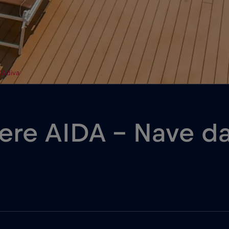
DAdiva
iere AIDA – Nave d