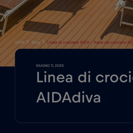
eSIM
Blog
Linea di crociere AIDA – Nave da crociera AI
GIUGNO 11, 2025
Linea di croc
AIDAdiva