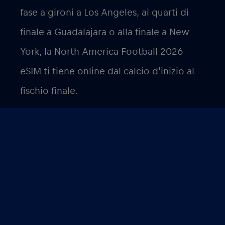
fase a gironi a Los Angeles, ai quarti di
finale a Guadalajara o alla finale a New
York, la North America Football 2026
eSIM ti tiene online dal calcio d’inizio al
fischio finale.
Sei pronto a connetterti?
Acquista il pacchetto eSIM North America
Football 2026 su
esim.redbullmobile.com
. Ci vogliono
pochi minuti per configurarla e funziona