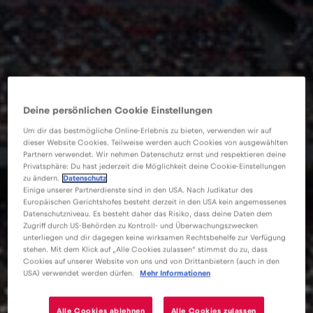
Deine persönlichen Cookie Einstellungen
Um dir das bestmögliche Online-Erlebnis zu bieten, verwenden wir auf
dieser Website Cookies. Teilweise werden auch Cookies von ausgewählten
Partnern verwendet. Wir nehmen Datenschutz ernst und respektieren deine
Privatsphäre: Du hast jederzeit die Möglichkeit deine Cookie-Einstellungen
zu ändern.
Datenschutz
Einige unserer Partnerdienste sind in den USA. Nach Judikatur des
Europäischen Gerichtshofes besteht derzeit in den USA kein angemessenes
Datenschutzniveau. Es besteht daher das Risiko, dass deine Daten dem
Zugriff durch US-Behörden zu Kontroll- und Überwachungszwecken
unterliegen und dir dagegen keine wirksamen Rechtsbehelfe zur Verfügung
stehen. Mit dem Klick auf „Alle Cookies zulassen“ stimmst du zu, dass
Cookies auf unserer Website von uns und von Drittanbietern (auch in den
USA) verwendet werden dürfen.
Mehr Informationen
eSIM
Blog
Torneo Internazionale di Calcio 2026 – Vancouver
Alle Cookies ablehnen
Alle Cookies zulassen