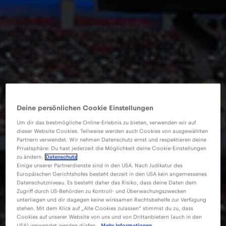
Deine persönlichen Cookie Einstellungen
Um dir das bestmögliche Online-Erlebnis zu bieten, verwenden wir auf
dieser Website Cookies. Teilweise werden auch Cookies von ausgewählten
Partnern verwendet. Wir nehmen Datenschutz ernst und respektieren deine
Privatsphäre: Du hast jederzeit die Möglichkeit deine Cookie-Einstellungen
zu ändern.
Datenschutz
Einige unserer Partnerdienste sind in den USA. Nach Judikatur des
Europäischen Gerichtshofes besteht derzeit in den USA kein angemessenes
Datenschutzniveau. Es besteht daher das Risiko, dass deine Daten dem
Zugriff durch US-Behörden zu Kontroll- und Überwachungszwecken
unterliegen und dir dagegen keine wirksamen Rechtsbehelfe zur Verfügung
stehen. Mit dem Klick auf „Alle Cookies zulassen“ stimmst du zu, dass
Cookies auf unserer Website von uns und von Drittanbietern (auch in den
USA) verwendet werden dürfen.
Mehr Informationen