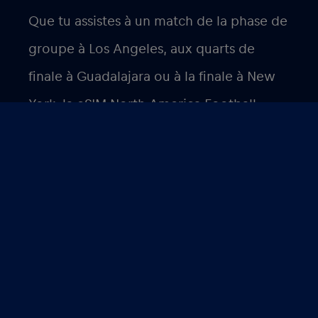
Que tu assistes à un match de la phase de
groupe à Los Angeles, aux quarts de
finale à Guadalajara ou à la finale à New
York, la eSIM North America Football
2026 te permet de rester en ligne du
coup d’envoi au coup de sifflet final.
Prêt à te connecter ?
Récupère le pack eSIM North America
Football 2026 sur
esim.redbullmobile.com.
Il ne faut que