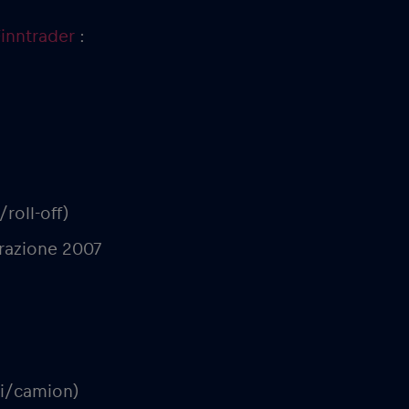
inntrader
:
roll-off)
turazione 2007
hi/camion)