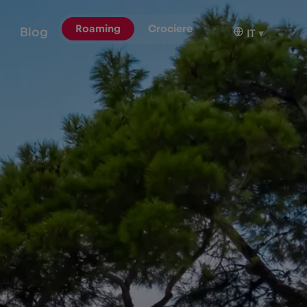
Roaming
Crociere
Blog
IT
▾