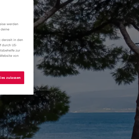
weise werden
 deine
 derzeit in den
f durch US-
tsbehelfe zur
 Website von
ies zulassen