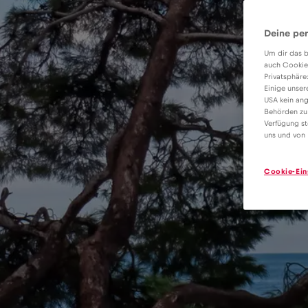
Deine per
Um dir das b
auch Cookie
Privatsphäre
Einige unser
USA kein ang
Behörden zu
Verfügung st
uns und von 
Cookie-Ein