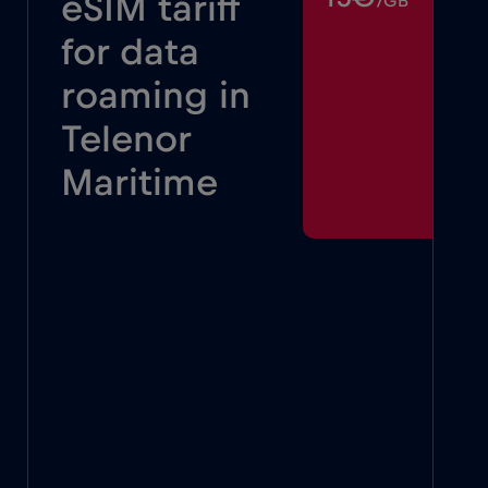
eSIM tariff
/GB
for data
roaming in
Telenor
Maritime