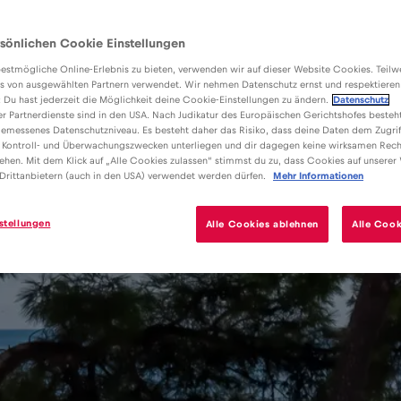
sönlichen Cookie Einstellungen
estmögliche Online-Erlebnis zu bieten, verwenden wir auf dieser Website Cookies. Teil
s von ausgewählten Partnern verwendet. Wir nehmen Datenschutz ernst und respektieren
: Du hast jederzeit die Möglichkeit deine Cookie-Einstellungen zu ändern.
Datenschutz
er Partnerdienste sind in den USA. Nach Judikatur des Europäischen Gerichtshofes besteht
emessenes Datenschutzniveau. Es besteht daher das Risiko, dass deine Daten dem Zugrif
 Kontroll- und Überwachungszwecken unterliegen und dir dagegen keine wirksamen Rech
ehen. Mit dem Klick auf „Alle Cookies zulassen“ stimmst du zu, dass Cookies auf unserer
Drittanbietern (auch in den USA) verwendet werden dürfen.
Mehr Informationen
stellungen
Alle Cookies ablehnen
Alle Cook