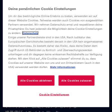
トスポットを使用することができる。
Deine persönlichen Cookie Einstellungen
Um dir das bestmögliche Online-Erlebnis zu bieten, verwenden wir auf
dieser Website Cookies. Teilweise werden auch Cookies von ausgewählten
iOSの場合：
Partnern verwendet. Wir nehmen Datenschutz ernst und respektieren deine
Privatsphäre: Du hast jederzeit die Möglichkeit deine Cookie-Einstellungen
zu ändern.
Datenschutz
デバイスのホットスポットをオンにするには、以
Einige unserer Partnerdienste sind in den USA. Nach Judikatur des
Europäischen Gerichtshofes besteht derzeit in den USA kein angemessenes
下の手順に従う：
Datenschutzniveau. Es besteht daher das Risiko, dass deine Daten dem
Zugriff durch US-Behörden zu Kontroll- und Überwachungszwecken
unterliegen und dir dagegen keine wirksamen Rechtsbehelfe zur Verfügung
設定に進む
stehen. Mit dem Klick auf „Alle Cookies zulassen“ stimmst du zu, dass
Cookies auf unserer Website von uns und von Drittanbietern (auch in den
パーソナル・ホットスポット
USA) verwendet werden dürfen.
Mehr Informationen
他の人の参加を許可する」をオンにする
eSIMのインストールページにアクセスし、APNが
Alle Cookies ablehnen
Alle Cookies zulassen
必要かどうかを確認する。eSIMがAPNを手動で設
定する必要がある場合は、ホットスポットのAPN
Cookie-Einstellungen
についても以下のように設定する必要がある：
デバイスの「設定」にアクセスする