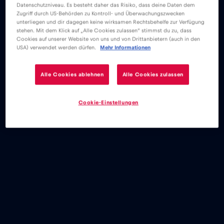
Datenschutzniveau. Es besteht daher das Risiko, dass deine Daten dem
Zugriff durch US-Behörden zu Kontroll- und Überwachungszwecken
unterliegen und dir dagegen keine wirksamen Rechtsbehelfe zur Verfügung
stehen. Mit dem Klick auf „Alle Cookies zulassen“ stimmst du zu, dass
Cookies auf unserer Website von uns und von Drittanbietern (auch in den
USA) verwendet werden dürfen.
Mehr Informationen
Alle Cookies ablehnen
Alle Cookies zulassen
Cookie-Einstellungen