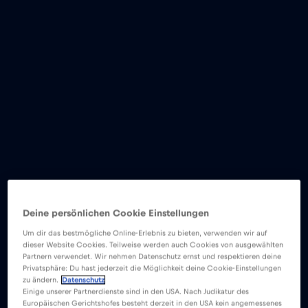
Deine persönlichen Cookie Einstellungen
Um dir das bestmögliche Online-Erlebnis zu bieten, verwenden wir auf
dieser Website Cookies. Teilweise werden auch Cookies von ausgewählten
Partnern verwendet. Wir nehmen Datenschutz ernst und respektieren deine
Privatsphäre: Du hast jederzeit die Möglichkeit deine Cookie-Einstellungen
zu ändern.
Datenschutz
Einige unserer Partnerdienste sind in den USA. Nach Judikatur des
Europäischen Gerichtshofes besteht derzeit in den USA kein angemessenes