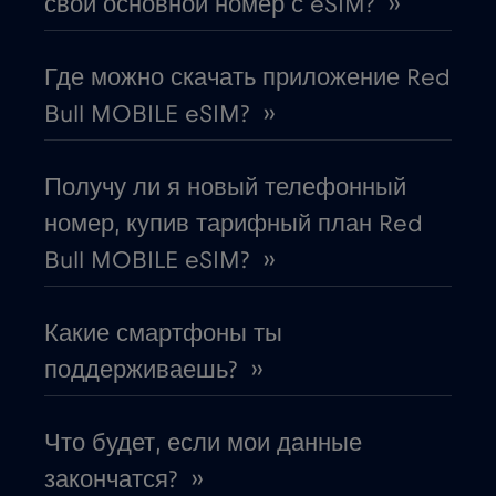
свой основной номер с eSIM? ››
Габон
€5
,-/GB
Где можно скачать приложение Red
Гана
€3
,-/GB
Bull MOBILE eSIM? ››
Гватемала
€4
,-/GB
Получу ли я новый телефонный
номер, купив тарифный план Red
Германия
€2
,-/GB
Bull MOBILE eSIM? ››
Гибралтар
€3
,-/GB
Какие смартфоны ты
Гондурас
поддерживаешь? ››
€4
,-/GB
Гонконг
€7
Что будет, если мои данные
,-/GB
закончатся? ››