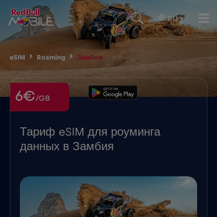
RU
▾
eSIM
Roaming
Замбия
6€
/GB
Тариф eSIM для роуминга
данных в Замбия