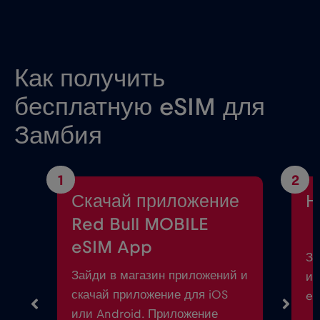
Как получить
бесплатную eSIM для
Замбия
1
2
Скачай приложение
Н
Red Bull MOBILE
eSIM App
За
Зайди в магазин приложений и
ин
скачай приложение для iOS
eS
или Android. Приложение