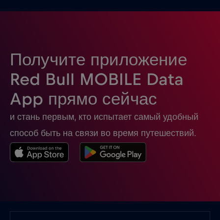
Израиль
€3
,-/GB
Индейка
€2
,-/GB
Получите приложение
Индия
€15
,-/GB
Red Bull MOBILE Data
App прямо сейчас
Индонезия
€4
,-/GB
и стань первым, кто испытает самый удобный
Ирак
€6
,-/GB
способ быть на связи во время путешествий.
Ирландия
€2
,-/GB
Исландия
€2
,-/GB