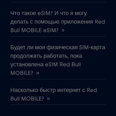
Греция
€2
,-/GB
Что такое eSIM? И что я могу
Дания
€2
,-/GB
делать с помощью приложения Red
Bull MOBILE eSIM? ››
Джорджия
€5
,-/GB
Будет ли моя физическая SIM-карта
Дубай
€5
,-/GB
продолжать работать, пока
установлена eSIM Red Bull
Европейский Союз
€4
,-/GB
MOBILE? ››
Египет
€12
,-/GB
Насколько быстр интернет с Red
Bull MOBILE? ››
Замбия
€6
,-/GB