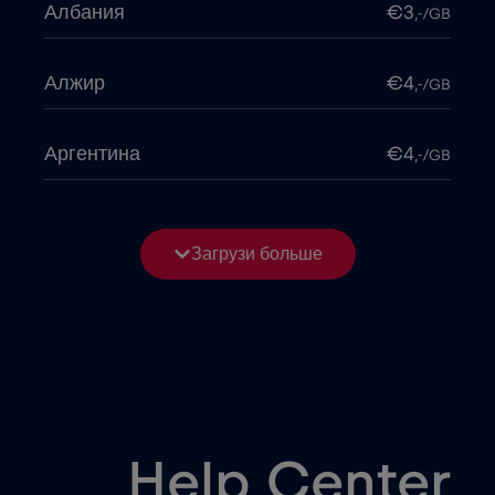
Албания
€3
,-/GB
Алжир
€4
,-/GB
Аргентина
€4
,-/GB
Армения
€8
,-/GB
Загрузи больше
Бангладеш
€4
,-/GB
Беларусь
€2
,-/GB
Бельгия
€2
,-/GB
Help Center