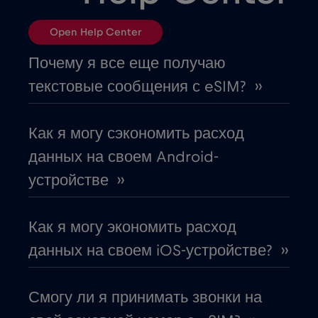
Болгария
€2
,-/GB
Open Help Center
Босния и Герцеговина
€2
,-/GB
Почему я все еще получаю
текстовые сообщения с eSIM? ››
Бразилия
€4
,-/GB
Как я могу сэкономить расход
Великобритания
€3
,-/GB
данных на своем Android-
устройстве ››
Венгрия
€2
,-/GB
Как я могу экономить расход
Воссоединение
€3
,-/GB
данных на своем iOS-устройстве? ››
Вьетнам
€2
,-/GB
Смогу ли я принимать звонки на