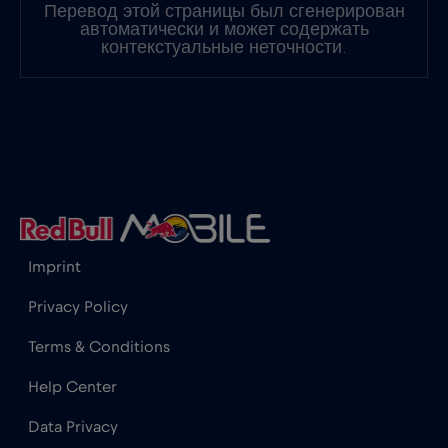
Перевод этой страницы был сгенерирован
Испания
€2
,-/GB
автоматически и может содержать
контекстуальные неточности.
Италия
€2
,-/GB
Канада
€4
,-/GB
Канада - Северная Америка Футбол 2026
€1
,-/GB
Imprint
Катар
€4
,-/GB
Privacy Policy
Terms & Conditions
Кения
€4
,-/GB
Help Center
Кипр
€2
,-/GB
Data Privacy