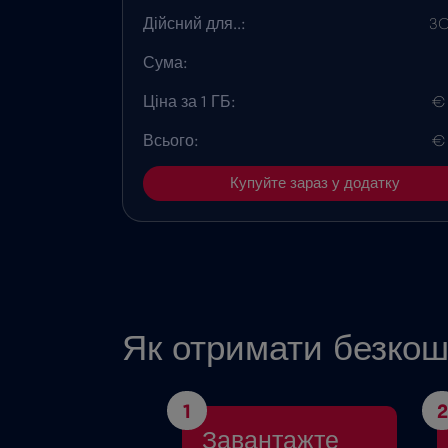
Дійсний для..:
30
Сума:
Ціна за 1 ГБ:
€
Всього:
€
Купуйте зараз у додатку
Як отримати безкош
1
2
Завантажте