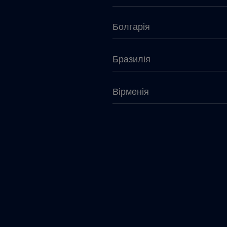
Болгарія
Бразилія
Вірменія
Габон
Гватемала
Гондурас
Греція