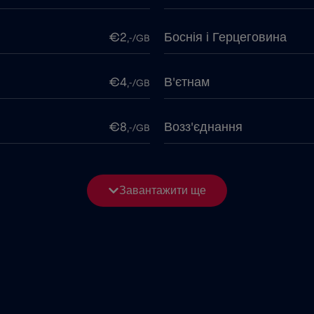
€2
Боснія і Герцеговина
,-/GB
€4
В'єтнам
,-/GB
€8
Возз'єднання
,-/GB
€5
Гана
,-/GB
Завантажити ще
€4
Гібралтар
,-/GB
€4
Гонконг
,-/GB
€2
Грузія
,-/GB