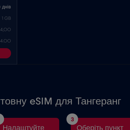
 днів
1 GB
 4,00
 4.00
товну eSIM для Тангеранг
3
Налаштуйте
Оберіть пункт