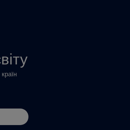
віту
 країн