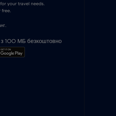
or your travel needs.
 free.
анг.
ь з 100 МБ безкоштовно