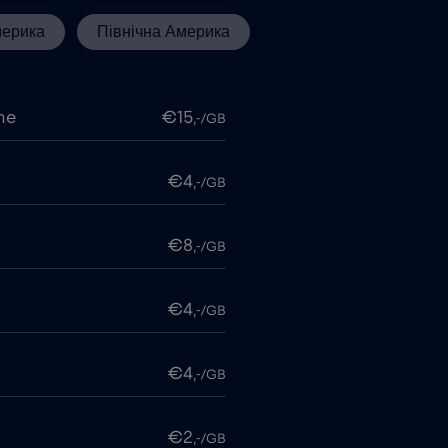
мерика
Північна Америка
me
€15
,-/GB
€4
,-/GB
€8
,-/GB
€4
,-/GB
€4
,-/GB
€2
,-/GB