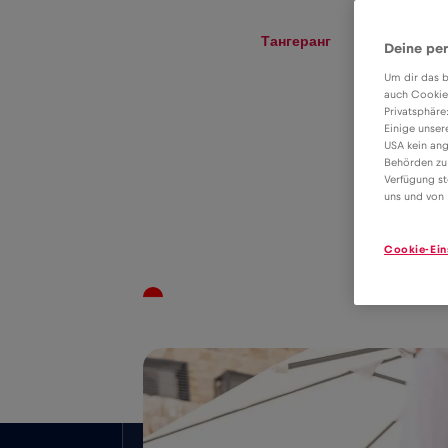
eSIM
Roaming
Тангеранг
Deine per
Um dir das b
auch Cookie
Privatsphäre
Тариф eSIM для
Einige unser
USA kein ang
передачі даних у
Behörden zu
Verfügung st
4€
роумінгу в
uns und von 
Тангеранг
Cookie-Ein
Покриття по всій країні