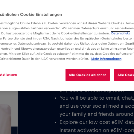
sönlichen Cookie Einstellungen
estmögliche Online-Erlebnis zu bieten, verwenden wir auf dieser Website Cookies. Teil
s von ausgewählten Partnern verwendet. Wir nehmen Datenschutz ernst und respektieren
: Du hast jederzeit die Möglichkeit deine Cookie-Einstellungen zu ändern.
Datenschutz
er Partnerdienste sind in den USA. Nach Judikatur des Europäischen Gerichtshofes besteht
Переваги
Опис
Суміс
emessenes Datenschutzniveau. Es besteht daher das Risiko, dass deine Daten dem Zugrif
Download the easy to install Red 
 Kontroll- und Überwachungszwecken unterliegen und dir dagegen keine wirksamen Rech
ehen. Mit dem Klick auf „Alle Cookies zulassen“ stimmst du zu, dass Cookies auf unserer
unlimited Mobile Internet in or all 
/GB
Drittanbietern (auch in den USA) verwendet werden dürfen.
Mehr Informationen
We never charge a basic fee. 
stellungen
Alle Cookies ablehnen
Alle Cook
eSIM card, you are ready to c
any basic or roaming fees.
You will be able to email, cha
and use your social media ac
your family and friends around
Explore our low cost eSIM data
instant activation on eSIM-com