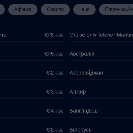
Африка
Європа
Інше
Південна А
ime
€18
Cruise only Telenor Mariti
,-/GB
€15
Австралія
,-/GB
€2
Азербайджан
,-/GB
€3
Алжир
,-/GB
€4
Бангладеш
,-/GB
€2
Білорусь
,-/GB