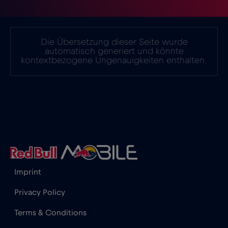
Italien
€2
,-/GB
Die Übersetzung dieser Seite wurde
automatisch generiert und könnte
kontextbezogene Ungenauigkeiten enthalten.
Japan
€8
,-/GB
Kanada
€4
,-/GB
Kanada - Nordamerika Fußball 2026
€1
,-/GB
Katar
€4
,-/GB
Imprint
Privacy Policy
Kenia
€4
,-/GB
Terms & Conditions
Kolumbien
€4
,-/GB