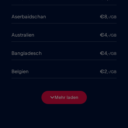
Aserbaidschan
€8
,-/GB
Australien
€4
,-/GB
Bangladesch
€4
,-/GB
Belgien
€2
,-/GB
Bosnien und Herzegowina
€2
,-/GB
Mehr laden
Brasilien
€4
,-/GB
Bulgarien
€2
,-/GB