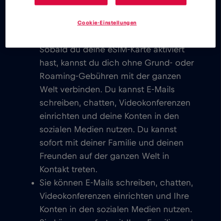
ganz Tangerang.
Cookie-Einstellungen
Wir berechnen nie eine Grundgebühr.
Sobald du deine eSIM-Karte aktiviert
hast, kannst du dich ohne Grund- oder
Roaming-Gebühren mit der ganzen
Welt verbinden. Du kannst E-Mails
schreiben, chatten, Videokonferenzen
einrichten und deine Konten in den
sozialen Medien nutzen. Du kannst
sofort mit deiner Familie und deinen
Freunden auf der ganzen Welt in
Kontakt treten.
Sie können E-Mails schreiben, chatten,
Videokonferenzen einrichten und Ihre
Konten in den sozialen Medien nutzen.