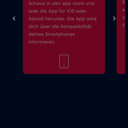
St
Schaue in den app store und
ei
lade die App für iOS oder
Up
Adroid herunter. Die App wird
Sm
dich über die Kompatibilität
deines Smartphones
informieren.