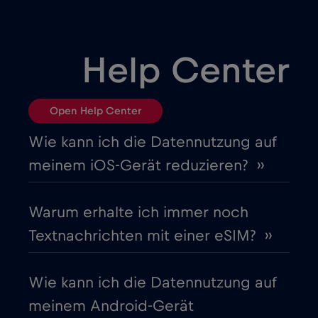
Chad
€4
,-/GB
Help Center
Chile
€7
,-/GB
Open Help Center
China
€6
,-/GB
Wie kann ich die Datennutzung auf
meinem iOS-Gerät reduzieren? ››
Costa Rica
€4
,-/GB
Warum erhalte ich immer noch
Cruise & land Telenor Maritime
€18
,-/GB
Textnachrichten mit einer eSIM? ››
Cruise only Telenor Maritime
€15
,-/GB
Wie kann ich die Datennutzung auf
meinem Android-Gerät
Dänemark
€2
,-/GB