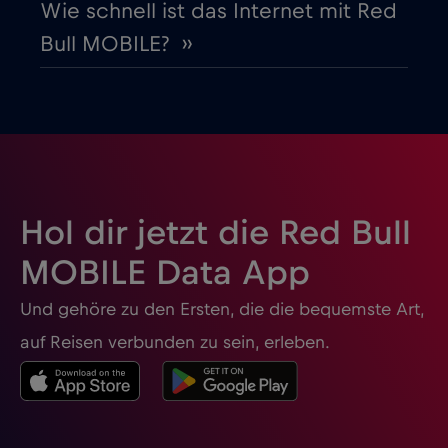
Wie schnell ist das Internet mit Red
Bull MOBILE? ››
Hongkong
€7
,-/GB
Indien
€15
,-/GB
Indonesien
€4
,-/GB
Hol dir jetzt die Red Bull
Irak
€6
,-/GB
MOBILE Data App
Und gehöre zu den Ersten, die die bequemste Art,
Irland
€2
,-/GB
auf Reisen verbunden zu sein, erleben.
Island
€2
,-/GB
Israel
€3
,-/GB