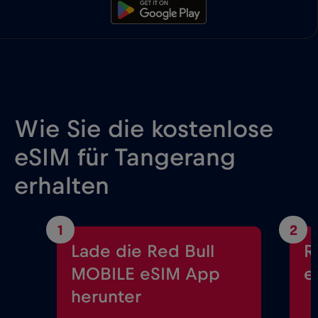
Wie Sie die kostenlose
eSIM für Tangerang
erhalten
1
2
Lade die Red Bull
R
MOBILE eSIM App
e
herunter