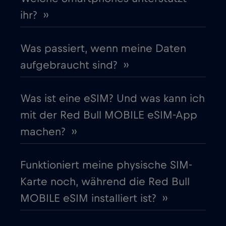
ihr? ››
Gabun
€5
,-/GB
Was passiert, wenn meine Daten
Georgia
€5
,-/GB
aufgebraucht sind? ››
Ghana
€3
,-/GB
Was ist eine eSIM? Und was kann ich
mit der Red Bull MOBILE eSIM-App
Gibraltar
€3
,-/GB
machen? ››
Griechenland
€2
,-/GB
Funktioniert meine physische SIM-
Karte noch, während die Red Bull
Guatemala
€4
,-/GB
MOBILE eSIM installiert ist? ››
Honduras
€4
,-/GB