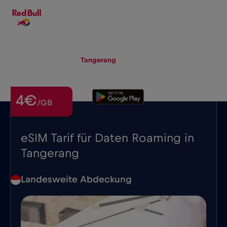
DE
▾
eSIM
Roaming
Tangerang
4€
/GB
eSIM Tarif für Daten Roaming in
Tangerang
Landesweite Abdeckung