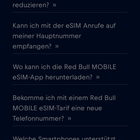
reduzieren? ››
Deutschland
€2
,-/GB
Kann ich mit der eSIM Anrufe auf
meiner Hauptnummer
Dubai
€5
,-/GB
empfangen? ››
Ecuador
€4
,-/GB
Wo kann ich die Red Bull MOBILE
eSIM-App herunterladen? ››
Estland
€2
,-/GB
Bekomme ich mit einem Red Bull
Europäische Union
€4
,-/GB
MOBILE eSIM-Tarif eine neue
Telefonnummer? ››
Finnland
€2
,-/GB
Frankreich
Welche Smartphones unterstützt
€2
,-/GB