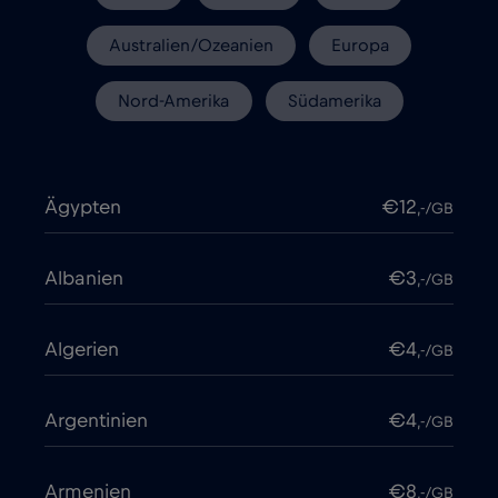
Australien/Ozeanien
Europa
Nord-Amerika
Südamerika
Ägypten
€12
,-/GB
Albanien
€3
,-/GB
Algerien
€4
,-/GB
Argentinien
€4
,-/GB
Armenien
€8
,-/GB