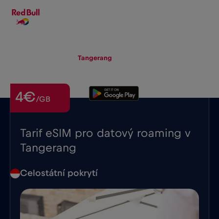
CS
▾
eSIM
Roaming
Tangerang
4€
/GB
Tarif eSIM pro datový roaming v
Tangerang
Celostátní pokrytí