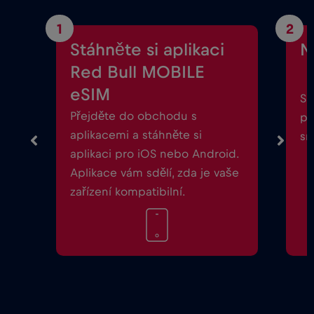
1
2
Stáhněte si aplikaci
N
Red Bull MOBILE
eSIM
Sp
Přejděte do obchodu s
po
aplikacemi a stáhněte si
sm
aplikaci pro iOS nebo Android.
Aplikace vám sdělí, zda je vaše
zařízení kompatibilní.