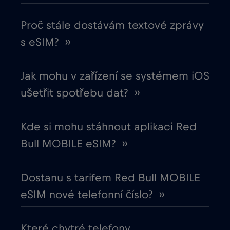
Čína
€6
,-/GB
Proč stále dostávám textové zprávy
s eSIM? ››
Cruise & land Telenor Maritime
€18
,-/GB
Jak mohu v zařízení se systémem iOS
Cruise only Telenor Maritime
€15
,-/GB
ušetřit spotřebu dat? ››
Dánsko
€2
,-/GB
Kde si mohu stáhnout aplikaci Red
Bull MOBILE eSIM? ››
Dubaj
€5
,-/GB
Dostanu s tarifem Red Bull MOBILE
Egypt
€12
,-/GB
eSIM nové telefonní číslo? ››
Ekvádor
€4
,-/GB
Které chytré telefony