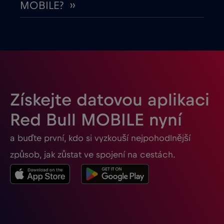
MOBILE? ››
Ghana
€3
,-/GB
Gibraltar
€3
,-/GB
Guatemala
€4
,-/GB
Získejte datovou aplikaci
Honduras
€4
,-/GB
Red Bull MOBILE nyní
a buďte první, kdo si vyzkouší nejpohodlnější
Hongkong
€7
,-/GB
způsob, jak zůstat ve spojení na cestách.
Indie
€15
,-/GB
Indonésie
€4
,-/GB