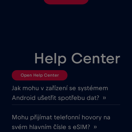
Brasil
€4
,-/GB
Bulharsko
€2
,-/GB
Černá Hora
€2
,-/GB
Help Center
Česká republika
€2
,-/GB
Open Help Center
Chad
€4
,-/GB
Jak mohu v zařízení se systémem
Android ušetřit spotřebu dat? ››
Chile
€7
,-/GB
Mohu přijímat telefonní hovory na
Chorvatsko
€2
,-/GB
svém hlavním čísle s eSIM? ››