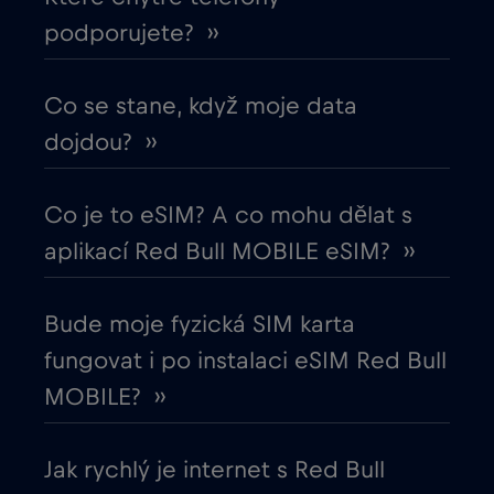
podporujete? ››
Estonsko
€2
,-/GB
Evropská unie
Co se stane, když moje data
€4
,-/GB
dojdou? ››
Filipíny
€12
,-/GB
Co je to eSIM? A co mohu dělat s
Finsko
€2
,-/GB
aplikací Red Bull MOBILE eSIM? ››
Francie
€2
,-/GB
Bude moje fyzická SIM karta
fungovat i po instalaci eSIM Red Bull
Gabon
€5
,-/GB
MOBILE? ››
Georgia
€5
,-/GB
Jak rychlý je internet s Red Bull