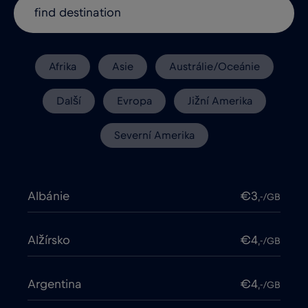
Afrika
Asie
Austrálie/Oceánie
Další
Evropa
Jižní Amerika
Severní Amerika
Albánie
€3
,-/GB
Alžírsko
€4
,-/GB
Argentina
€4
,-/GB