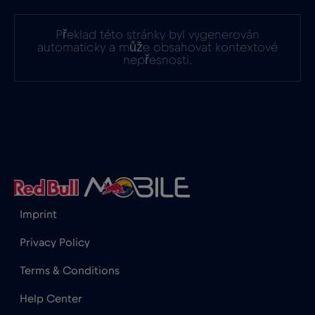
Irák
€6
,-/GB
Překlad této stránky byl vygenerován
automaticky a může obsahovat kontextové
nepřesnosti.
Irsko
€2
,-/GB
Island
€2
,-/GB
Itálie
€2
,-/GB
Izrael
€3
,-/GB
Imprint
Privacy Policy
Japonsko
€8
,-/GB
Terms & Conditions
Jihoafrická republika
€2
,-/GB
Help Center