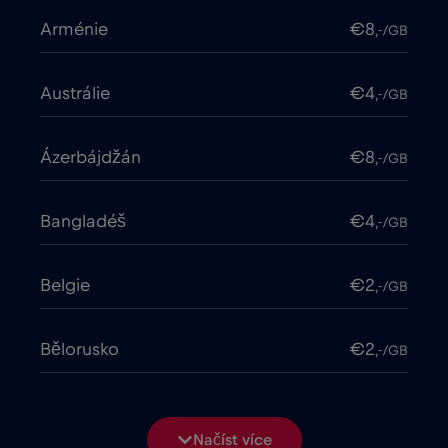
Arménie
€8
,-/GB
Austrálie
€4
,-/GB
Ázerbájdžán
€8
,-/GB
Bangladéš
€4
,-/GB
Belgie
€2
,-/GB
Bělorusko
€2
,-/GB
Bosna a Hercegovina
€2
,-/GB
Načíst více