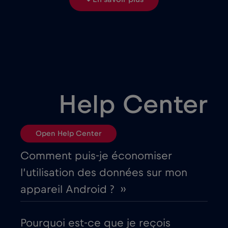
Bangladesh
€4
,-/GB
Bélarus
€2
,-/GB
Belgique
€2
,-/GB
Help Center
Bosnie et Herzégovine
€2
,-/GB
Open Help Center
Brésil
€4
,-/GB
Comment puis-je économiser
l’utilisation des données sur mon
Bulgarie
€2
,-/GB
appareil Android ? ››
Canada
€4
,-/GB
Pourquoi est-ce que je reçois