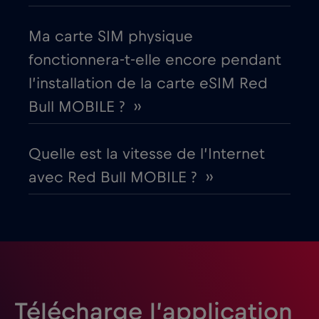
,-/GB
Ma carte SIM physique
Équateur
€4
,-/GB
fonctionnera-t-elle encore pendant
l’installation de la carte eSIM Red
Espagne
€2
,-/GB
Bull MOBILE ? ››
Estonie
€2
,-/GB
Quelle est la vitesse de l’Internet
avec Red Bull MOBILE ? ››
États-Unis d'Amérique
€4
,-/GB
Finlande
€2
,-/GB
France
€2
,-/GB
Télécharge l’application
Gabon
€5