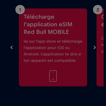
1
2
Télécharge
C
l’application eSIM
e
Red Bull MOBILE
Ou
Va sur l’app store et télécharge
in
l’application pour iOS ou
un
Android. L’application te dira si
ton appareil est compatible.