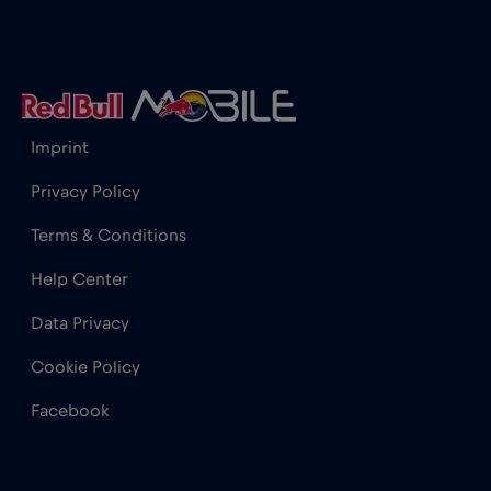
,-/GB
Hongrie
€2
,-/GB
Inde
€15
,-/GB
Imprint
Privacy Policy
Indonésie
€4
,-/GB
Terms & Conditions
Help Center
Irlande
€2
,-/GB
Data Privacy
Islande
€2
,-/GB
Cookie Policy
Facebook
Israël
€3
,-/GB
Italie
€2