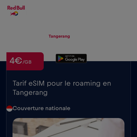
FR
▾
eSIM
Roaming
Tangerang
4€
/GB
Tarif eSIM pour le roaming en
Tangerang
Couverture nationale