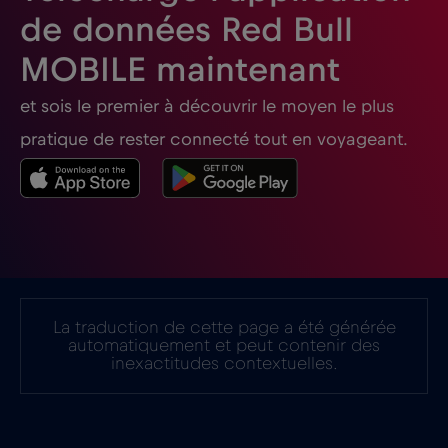
,-/GB
de données Red Bull
MOBILE maintenant
Géorgie
€5
,-/GB
et sois le premier à découvrir le moyen le plus
Ghana
€3
,-/GB
pratique de rester connecté tout en voyageant.
Gibraltar
€3
,-/GB
Grèce
€2
,-/GB
Guatemala
€4
,-/GB
La traduction de cette page a été générée
automatiquement et peut contenir des
inexactitudes contextuelles.
Honduras
€4
,-/GB
Hong Kong
€7