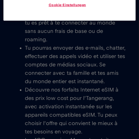
Cookie-Einstellungen
Une fois que tu as activé ta carte eSIM,
tu es prêt à te connecter au monde
sans aucun frais de base ou de
roaming.
Tu pourras envoyer des e-mails, chatter,
effectuer des appels vidéo et utiliser tes
comptes de médias sociaux. Se
connecter avec ta famille et tes amis
du monde entier est instantané.
Découvre nos forfaits Internet eSIM à
des prix low cost pour l’Tangerang,
avec activation instantanée sur les
appareils compatibles eSIM. Tu peux
choisir l’offre qui convient le mieux à
tes besoins en voyage.