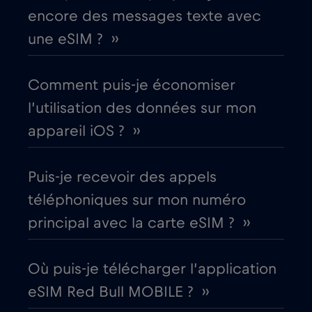
encore des messages texte avec
Canada - Amérique du Nord Football 2026
une eSIM ? ››
€1
,-/GB
Comment puis-je économiser
Chili
€7
,-/GB
l’utilisation des données sur mon
appareil iOS ? ››
Chine
€6
,-/GB
Puis-je recevoir des appels
Chypre
€2
,-/GB
téléphoniques sur mon numéro
principal avec la carte eSIM ? ››
Colombie
€4
,-/GB
Corée du Sud
Où puis-je télécharger l’application
€4
,-/GB
eSIM Red Bull MOBILE ? ››
Costa Rica
€4