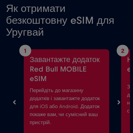
Як отримати
безкоштовну eSIM для
Уругвай
1
2
Завантажте додаток
Н
Red Bull MOBILE
e
eSIM
За
Перейдіть до магазину
до
додатків і завантажте додаток
на
для iOS або Android. Додаток
см
покаже вам, чи сумісний ваш
пристрій.