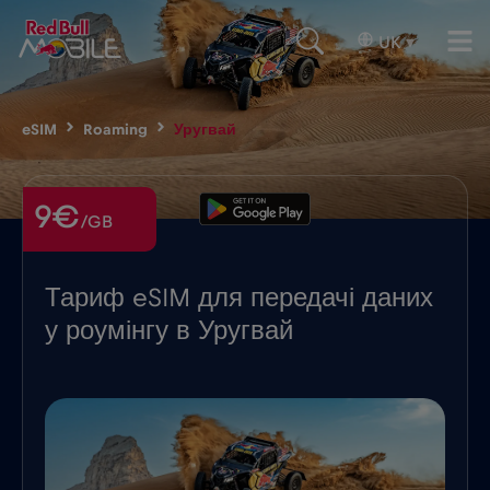
UK
▾
eSIM
Roaming
Уругвай
9€
/GB
Тариф eSIM для передачі даних
у роумінгу в Уругвай