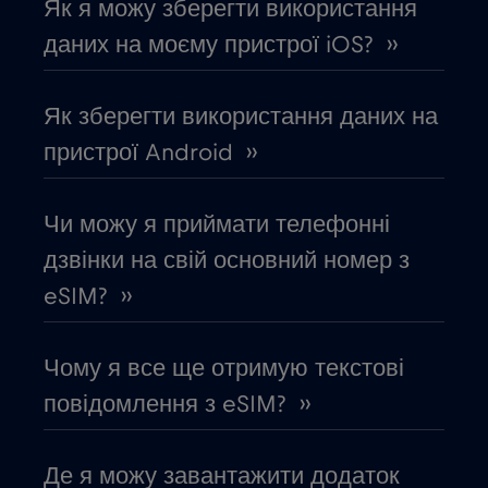
Як я можу зберегти використання
даних на моєму пристрої iOS? ››
В'єтнам
€2
,-/GB
Як зберегти використання даних на
Вірменія
€8
,-/GB
пристрої Android ››
Возз'єднання
€3
,-/GB
Чи можу я приймати телефонні
дзвінки на свій основний номер з
Габон
€5
,-/GB
eSIM? ››
Гана
€3
,-/GB
Чому я все ще отримую текстові
повідомлення з eSIM? ››
Гватемала
€4
,-/GB
Де я можу завантажити додаток
Гібралтар
€3
,-/GB