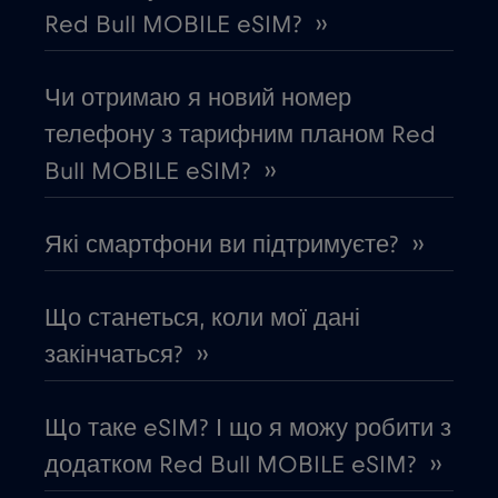
Red Bull MOBILE eSIM? ››
Гондурас
€4
,-/GB
Чи отримаю я новий номер
телефону з тарифним планом Red
Гонконг
€7
,-/GB
Bull MOBILE eSIM? ››
Греція
€2
,-/GB
Які смартфони ви підтримуєте? ››
Грузія
€5
,-/GB
Що станеться, коли мої дані
Данія
€2
закінчаться? ››
,-/GB
Дубай
€5
,-/GB
Що таке eSIM? І що я можу робити з
додатком Red Bull MOBILE eSIM? ››
Еквадор
€4
,-/GB