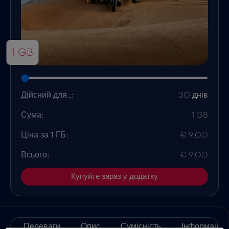
1 GB
Дійсний для..:
30 днів
Сума:
1 GB
Ціна за 1 ГБ:
€ 9,00
Всього:
€ 9.00
Купуйте зараз у додатку
Переваги
Опис
Сумісність
Інформація 