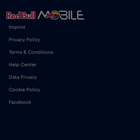
€1
,-/GB
Катар
€4
Imprint
,-/GB
Privacy Policy
Кенія
€4
,-/GB
Terms & Conditions
Help Center
Китай
€6
,-/GB
Data Privacy
Кіпр
€2
,-/GB
Cookie Policy
Facebook
Колумбія
€4
,-/GB
Косово
€8
,-/GB