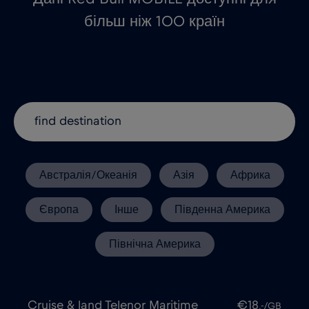
більш ніж 100 країн
Австралія/Океанія
Азія
Африка
Європа
Інше
Південна Америка
Північна Америка
Cruise & land Telenor Maritime
€18
,-/GB