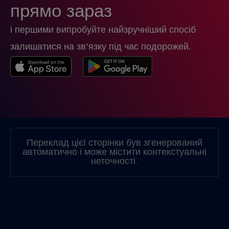
прямо зараз
і першими випробуйте найзручніший спосіб
Ірак
€6
,-/GB
залишатися на зв’язку під час подорожей.
Ірландія
€2
,-/GB
Ісландія
€2
,-/GB
Іспанія
€2
,-/GB
Переклад цієї сторінки був згенерований
автоматично і може містити контекстуальні
Італія
€2
неточності.
,-/GB
Канада
€4
,-/GB
Канада - Північна Америка з футболу 2026