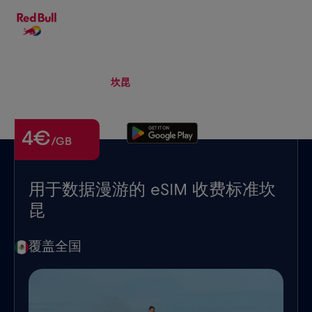
ZH-HANS
▾
eSIM
Roaming
坎昆
4€
/GB
用于数据漫游的 eSIM 收费标准坎
昆
覆盖全国