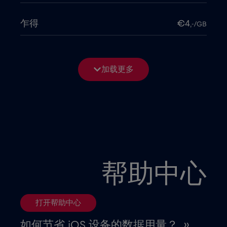
乍得
€4
,-/GB
亚美尼亚
€8
,-/GB
加载更多
以色列
€3
,-/GB
伊拉克
€6
,-/GB
俄罗斯
€8
,-/GB
帮助中心
保加利亚
€2
,-/GB
打开帮助中心
克罗地亚
€2
,-/GB
如何节省 iOS 设备的数据用量？ ››