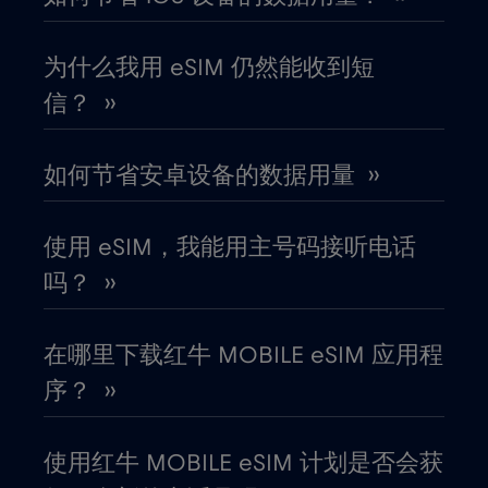
冰岛
€2
,-/GB
为什么我用 eSIM 仍然能收到短
信？ ››
列支敦士登
€2
,-/GB
如何节省安卓设备的数据用量 ››
刚果共和国
€5
,-/GB
使用 eSIM，我能用主号码接听电话
加拿大
€4
,-/GB
吗？ ››
加拿大 - 北美足球 2026
€1
,-/GB
在哪里下载红牛 MOBILE eSIM 应用程
序？ ››
加纳
€3
,-/GB
使用红牛 MOBILE eSIM 计划是否会获
加蓬
€5
,-/GB