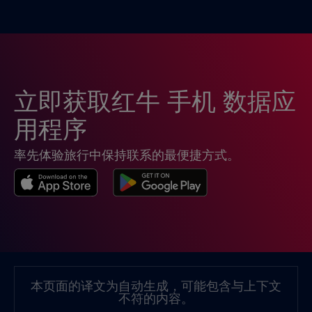
印度尼西亚
€4
,-/GB
危地马拉
€4
,-/GB
立即获取红牛 手机 数据应
厄瓜多尔
€4
,-/GB
用程序
率先体验旅行中保持联系的最便捷方式。
台湾
€6
,-/GB
哥伦比亚
€4
,-/GB
哥斯达黎加
€4
,-/GB
本页面的译文为自动生成，可能包含与上下文
不符的内容。
团聚
€3
,-/GB