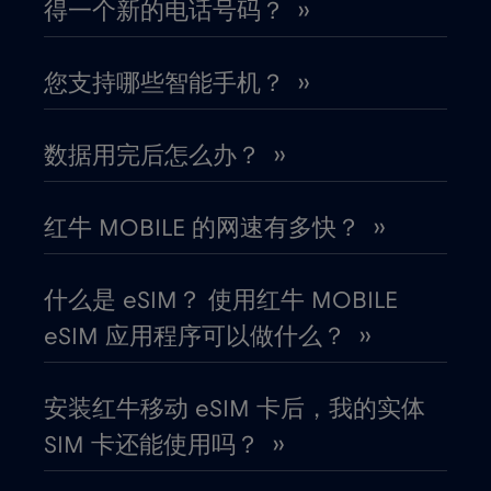
得一个新的电话号码？ ››
匈牙利
€2
,-/GB
您支持哪些智能手机？ ››
北马其顿
€2
,-/GB
数据用完后怎么办？ ››
南非
€2
,-/GB
红牛 MOBILE 的网速有多快？ ››
卡塔尔
€4
,-/GB
什么是 eSIM？ 使用红牛 MOBILE
卢旺达
€4
eSIM 应用程序可以做什么？ ››
,-/GB
卢森堡
€2
,-/GB
安装红牛移动 eSIM 卡后，我的实体
SIM 卡还能使用吗？ ››
印度
€15
,-/GB