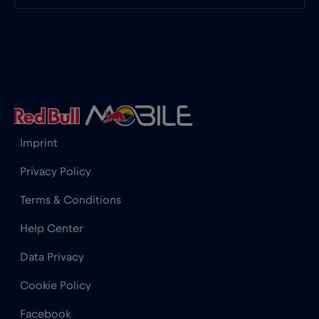
图尔库
€
,-/GB
土耳其
€2
,-/GB
埃及
€12
,-/GB
Imprint
塞尔维亚
€2
,-/GB
Privacy Policy
Terms & Conditions
塞浦路斯
€2
,-/GB
Help Center
Data Privacy
塞舌尔
€3
,-/GB
Cookie Policy
墨西哥
€4
,-/GB
Facebook