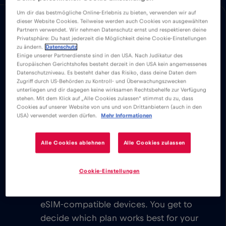
Um dir das bestmögliche Online-Erlebnis zu bieten, verwenden wir auf
dieser Website Cookies. Teilweise werden auch Cookies von ausgewählten
优势
优势
兼容性
国家概况
Partnern verwendet. Wir nehmen Datenschutz ernst und respektieren deine
下载易于安装的 Red Bull MOBILE 应用程序，
Privatsphäre: Du hast jederzeit die Möglichkeit deine Cookie-Einstellungen
zu ändern.
Datenschutz
在 或整个坎昆 分别享受无限移动互联网服
Einige unserer Partnerdienste sind in den USA. Nach Judikatur des
Europäischen Gerichtshofes besteht derzeit in den USA kein angemessenes
务。
Datenschutzniveau. Es besteht daher das Risiko, dass deine Daten dem
Zugriff durch US-Behörden zu Kontroll- und Überwachungszwecken
unterliegen und dir dagegen keine wirksamen Rechtsbehelfe zur Verfügung
我们从不收取基本费用。激活 eSIM 卡
stehen. Mit dem Klick auf „Alle Cookies zulassen“ stimmst du zu, dass
Cookies auf unserer Website von uns und von Drittanbietern (auch in den
后，您就可以连接世界，无需支付任何基
USA) verwendet werden dürfen.
Mehr Informationen
本费或漫游费。
您可以发送电子邮件、聊天、建立视频会
Alle Cookies ablehnen
Alle Cookies zulassen
议和使用社交媒体账户。与全球各地的家
人和朋友即时联系。
Cookie-Einstellungen
Explore our low cost eSIM data plans
for 坎昆, with instant activation on
eSIM-compatible devices. You get to
decide which plan works best for your