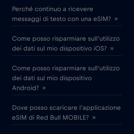
Perché continuo a ricevere
Chad
€4
,-/GB
messaggi di testo con una eSIM? ››
Cile
€7
,-/GB
Come posso risparmiare sull’utilizzo
dei dati sul mio dispositivo iOS? ››
Cina
€6
,-/GB
Come posso risparmiare sull’utilizzo
Cipro
€2
,-/GB
dei dati sul mio dispositivo
Android? ››
Colombia
€4
,-/GB
Dove posso scaricare l’applicazione
Corea del Sud
€4
,-/GB
eSIM di Red Bull MOBILE? ››
Costa Rica
€4
,-/GB