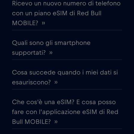
Ricevo un nuovo numero di telefono
con un piano eSIM di Red Bull
Croazia
€2
,-/GB
MOBILE? ››
Cruise & land Telenor Maritime
€18
,-/GB
Quali sono gli smartphone
Cruise only Telenor Maritime
supportati? ››
€15
,-/GB
Danimarca
€2
Cosa succede quando i miei dati si
,-/GB
esauriscono? ››
Dubai
€5
,-/GB
Che cos’è una eSIM? E cosa posso
Ecuador
€4
,-/GB
fare con l’applicazione eSIM di Red
Bull MOBILE? ››
Egitto
€12
,-/GB