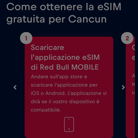
Come ottenere la eSIM
gratuita per Cancun
1
2
Scaricare
C
l’applicazione eSIM
e
di Red Bull MOBILE
Av
Andare sull’app store e
le
scaricare l’applicazione per
un
iOS o Android. L’applicazione vi
dirà se il vostro dispositivo è
compatibile.