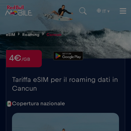
IT
▾
eSIM
Roaming
Cancun
4€
/GB
Tariffa eSIM per il roaming dati in
Cancun
Copertura nazionale