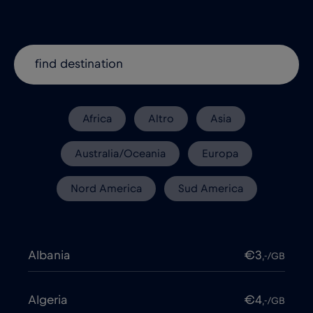
Africa
Altro
Asia
Australia/Oceania
Europa
Nord America
Sud America
Albania
€3
,-/GB
Algeria
€4
,-/GB