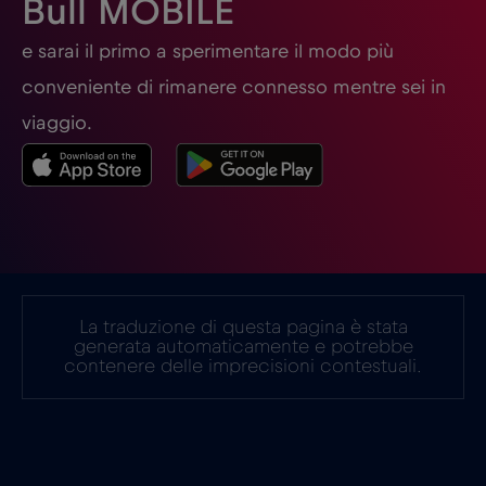
Bull MOBILE
Germania
€2
e sarai il primo a sperimentare il modo più
,-/GB
conveniente di rimanere connesso mentre sei in
Ghana
€3
,-/GB
viaggio.
Giappone
€8
,-/GB
Gibilterra
€3
,-/GB
La traduzione di questa pagina è stata
Grecia
€2
,-/GB
generata automaticamente e potrebbe
contenere delle imprecisioni contestuali.
Guatemala
€4
,-/GB
Honduras
€4
,-/GB