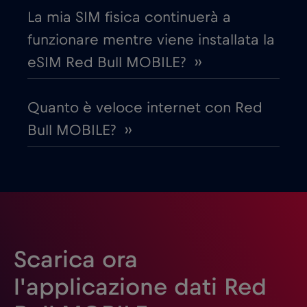
La mia SIM fisica continuerà a
Emirati Arabi Uniti (UAE)
€5
,-/GB
funzionare mentre viene installata la
eSIM Red Bull MOBILE? ››
Estonia
€2
,-/GB
Quanto è veloce internet con Red
Filippine
€12
,-/GB
Bull MOBILE? ››
Finlandia
€2
,-/GB
Francia
€2
,-/GB
Gabon
€5
,-/GB
Scarica ora
l'applicazione dati Red
Georgia
€5
,-/GB