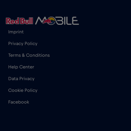
Hong Kong
€7
,-/GB
Imprint
India
€15
,-/GB
Privacy Policy
Indonesia
€4
,-/GB
Terms & Conditions
Help Center
Iraq
€6
,-/GB
Data Privacy
Irlanda
€2
,-/GB
Cookie Policy
Facebook
Islanda
€2
,-/GB
Israele
€3
,-/GB