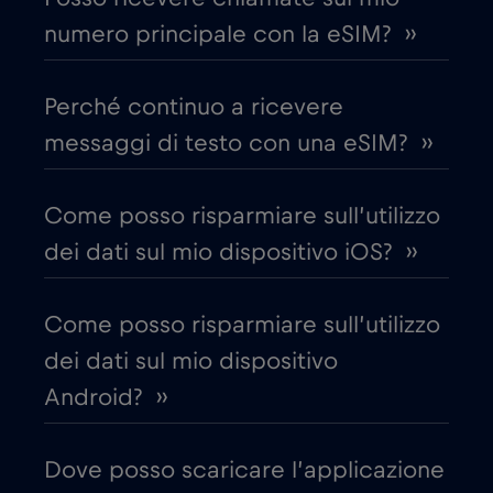
numero principale con la eSIM? ››
Canada - Calcio Nord America 2026
€1
,-/GB
Perché continuo a ricevere
Chad
€4
,-/GB
messaggi di testo con una eSIM? ››
Cile
€7
,-/GB
Come posso risparmiare sull’utilizzo
dei dati sul mio dispositivo iOS? ››
Cina
€6
,-/GB
Come posso risparmiare sull’utilizzo
Cipro
€2
,-/GB
dei dati sul mio dispositivo
Android? ››
Colombia
€4
,-/GB
Dove posso scaricare l’applicazione
Corea del Sud
€4
,-/GB