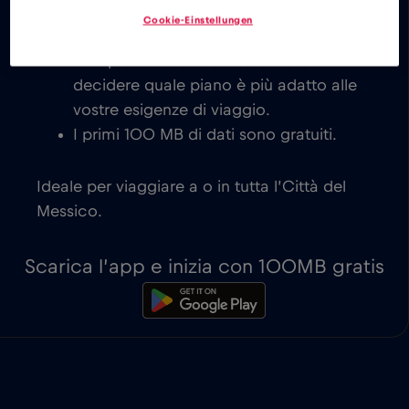
costo per l’Città del Messico, con
Cookie-Einstellungen
attivazione immediata su dispositivi
compatibili con eSIM. Siete voi a
decidere quale piano è più adatto alle
vostre esigenze di viaggio.
I primi 100 MB di dati sono gratuiti.
Ideale per viaggiare a o in tutta l’Città del
Messico.
Scarica l’app e inizia con 100MB gratis