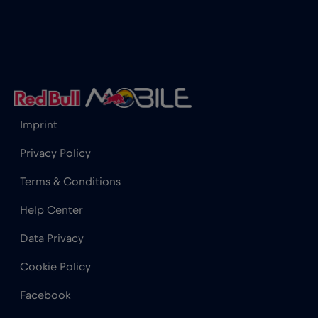
Honduras
€4
,-/GB
Hong Kong
€7
,-/GB
Imprint
India
€15
,-/GB
Privacy Policy
Indonesia
€4
,-/GB
Terms & Conditions
Help Center
Iraq
€6
,-/GB
Data Privacy
Irlanda
€2
,-/GB
Cookie Policy
Facebook
Islanda
€2
,-/GB