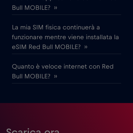
Bull MOBILE? ››
Egitto
€12
,-/GB
La mia SIM fisica continuerà a
Emirati Arabi Uniti (UAE)
€5
,-/GB
funzionare mentre viene installata la
eSIM Red Bull MOBILE? ››
Estonia
€2
,-/GB
Quanto è veloce internet con Red
Filippine
€12
,-/GB
Bull MOBILE? ››
Finlandia
€2
,-/GB
Francia
€2
,-/GB
Gabon
€5
,-/GB
Scarica ora