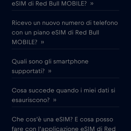
eSIM di Red Bull MOBILE? ››
Costa Rica
€4
,-/GB
Ricevo un nuovo numero di telefono
con un piano eSIM di Red Bull
Croazia
€2
,-/GB
MOBILE? ››
Cruise & land Telenor Maritime
€18
,-/GB
Quali sono gli smartphone
Cruise only Telenor Maritime
supportati? ››
€15
,-/GB
Danimarca
€2
Cosa succede quando i miei dati si
,-/GB
esauriscono? ››
Dubai
€5
,-/GB
Che cos’è una eSIM? E cosa posso
Ecuador
€4
,-/GB
fare con l’applicazione eSIM di Red