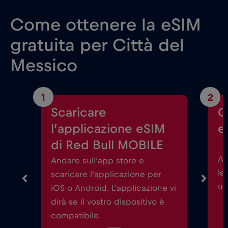
Come ottenere la eSIM
gratuita per Città del
Messico
1
2
Scaricare
C
l’applicazione eSIM
e
di Red Bull MOBILE
Av
Andare sull’app store e
le
scaricare l’applicazione per
un
iOS o Android. L’applicazione vi
dirà se il vostro dispositivo è
compatibile.