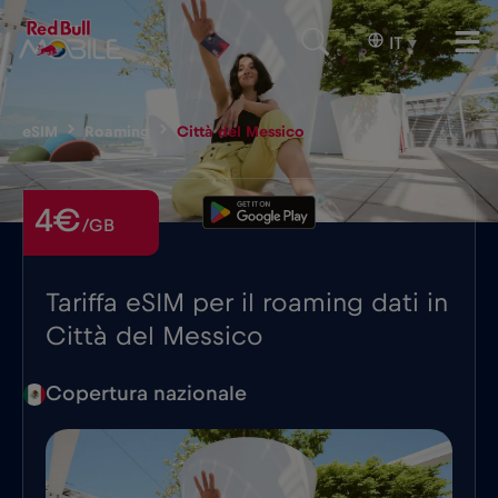
IT
▾
eSIM
Roaming
Città del Messico
4€
/GB
Tariffa eSIM per il roaming dati in
Città del Messico
Copertura nazionale