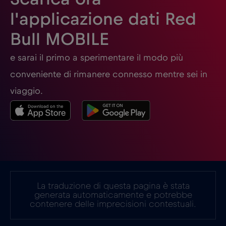
l'applicazione dati Red
Georgia
€5
,-/GB
Bull MOBILE
Germania
€2
e sarai il primo a sperimentare il modo più
,-/GB
conveniente di rimanere connesso mentre sei in
Ghana
€3
,-/GB
viaggio.
Giappone
€8
,-/GB
Gibilterra
€3
,-/GB
La traduzione di questa pagina è stata
Grecia
€2
,-/GB
generata automaticamente e potrebbe
contenere delle imprecisioni contestuali.
Guatemala
€4
,-/GB