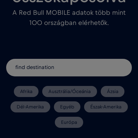
A Red Bull MOBILE adatok több mint
100 országban elérhetők.
Afrika
Ausztrália/Óceánia
Ázsia
Dél-Amerika
Egyéb
Észak-Amerika
Európa