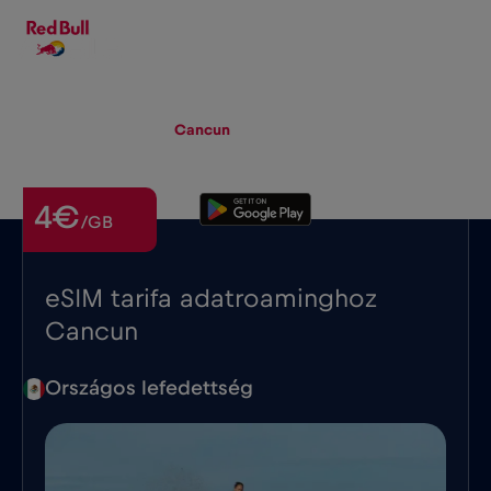
HU
▾
eSIM
Roaming
Cancun
4€
/GB
eSIM tarifa adatroaminghoz
Cancun
Országos lefedettség