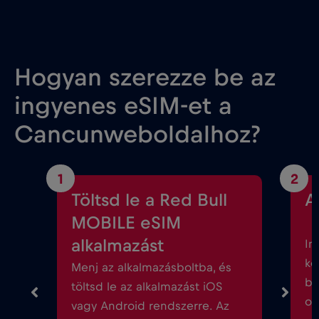
Hogyan szerezze be az
ingyenes eSIM-et a
Cancunweboldalhoz?
1
2
Töltsd le a Red Bull
A
MOBILE eSIM
alkalmazást
In
kö
Menj az alkalmazásboltba, és
be
töltsd le az alkalmazást iOS
ok
vagy Android rendszerre. Az