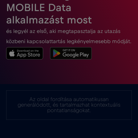
MOBILE Data
Georgia
€5
,-/GB
alkalmazást most
és legyél az első, aki megtapasztalja az utazás
Ghána
€3
,-/GB
közbeni kapcsolattartás legkényelmesebb módját.
Gibraltár
€3
,-/GB
Görögország
€2
,-/GB
Guatemala
€4
,-/GB
Az oldal fordítása automatikusan
generálódott, és tartalmazhat kontextuális
Hollandia
€2
pontatlanságokat.
,-/GB
Honduras
€4
,-/GB