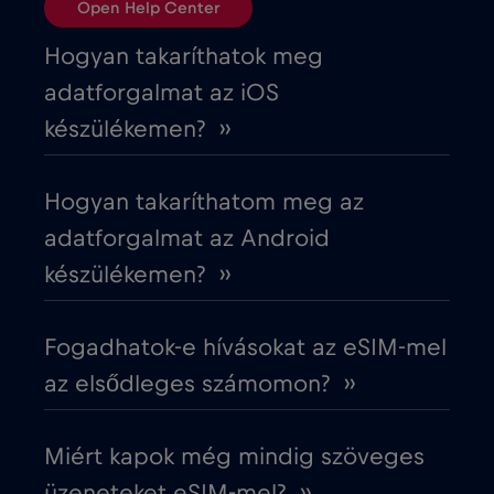
Open Help Center
Ciprus
€2
,-/GB
Hogyan takaríthatok meg
adatforgalmat az iOS
Costa Rica
€4
,-/GB
készülékemen? ››
Cruise & land Telenor Maritime
€18
,-/GB
Hogyan takaríthatom meg az
adatforgalmat az Android
Cruise only Telenor Maritime
€15
,-/GB
készülékemen? ››
Cseh Köztársaság
€2
,-/GB
Fogadhatok-e hívásokat az eSIM-mel
az elsődleges számomon? ››
Dánia
€2
,-/GB
Miért kapok még mindig szöveges
Dél-Afrika
€2
,-/GB
üzeneteket eSIM-mel? ››