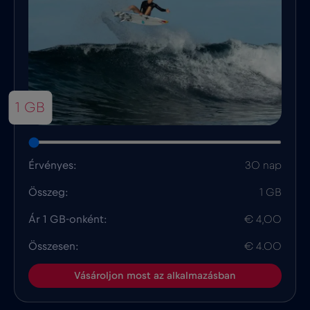
1 GB
Érvényes:
30 nap
Összeg:
1 GB
Ár 1 GB-onként:
€ 4,00
Összesen:
€ 4.00
Vásároljon most az alkalmazásban