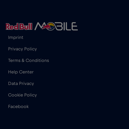
Hong Kong
€7
,-/GB
Horvátország
€2
,-/GB
Imprint
India
€15
,-/GB
Privacy Policy
Terms & Conditions
Indonézia
€4
,-/GB
Help Center
Data Privacy
Irak
€6
,-/GB
Cookie Policy
Írország
€2
,-/GB
Facebook
Izland
€2
,-/GB