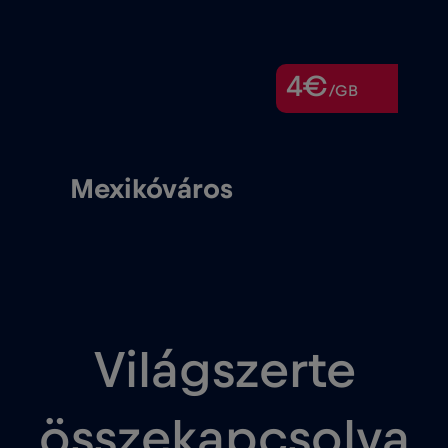
4€
/GB
Mexikóváros
Világszerte
összekapcsolva