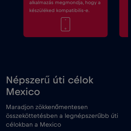
alkalmazás megmondja, hogy a
készüléked kompatibilis-e.
Népszerű úti célok
Mexico
Maradjon zökkenőmentesen
összeköttetésben a legnépszerűbb úti
célokban a Mexico