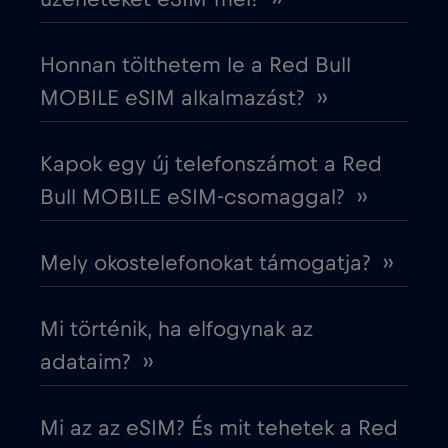
Dél-Korea
€4
,-/GB
Honnan tölthetem le a Red Bull
MOBILE eSIM alkalmazást? ››
Dubai
€5
,-/GB
Kapok egy új telefonszámot a Red
Ecuador
€4
,-/GB
Bull MOBILE eSIM-csomaggal? ››
Egyesült Arab Emírségek (UAE)
€5
,-/GB
Mely okostelefonokat támogatja? ››
Egyesült Királyság
€3
,-/GB
Mi történik, ha elfogynak az
Egyiptom
€12
adataim? ››
,-/GB
Észak-Macedónia
€2
,-/GB
Mi az az eSIM? És mit tehetek a Red