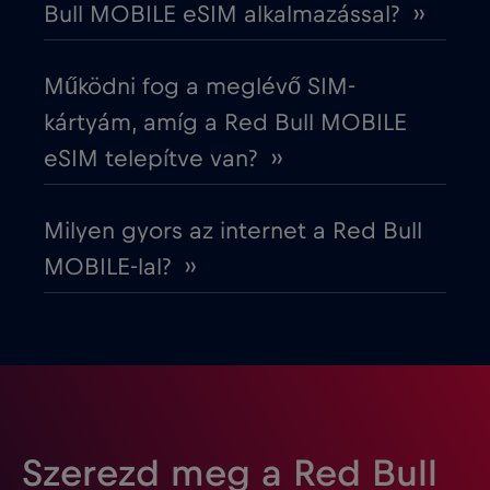
Bull MOBILE eSIM alkalmazással? ››
Észtország
€2
,-/GB
Működni fog a meglévő SIM-
Európai Unió
€4
,-/GB
kártyám, amíg a Red Bull MOBILE
eSIM telepítve van? ››
Fehéroroszország
€2
,-/GB
Milyen gyors az internet a Red Bull
Finnország
€2
,-/GB
MOBILE-lal? ››
Franciaország
€2
,-/GB
Fülöp-szigetek
€12
,-/GB
Gabon
€5
,-/GB
Szerezd meg a Red Bull