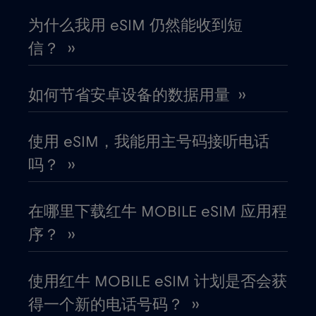
冰岛
€2
,-/GB
为什么我用 eSIM 仍然能收到短
信？ ››
列支敦士登
€2
,-/GB
如何节省安卓设备的数据用量 ››
刚果共和国
€5
,-/GB
使用 eSIM，我能用主号码接听电话
加拿大
€4
,-/GB
吗？ ››
加拿大 - 北美足球 2026
€1
,-/GB
在哪里下载红牛 MOBILE eSIM 应用程
序？ ››
加纳
€3
,-/GB
使用红牛 MOBILE eSIM 计划是否会获
加蓬
€5
,-/GB
得一个新的电话号码？ ››