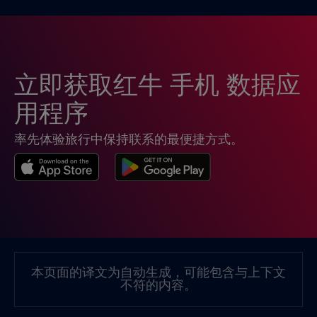
印度尼西亚
€4
,-/GB
危地马拉
€4
,-/GB
立即获取红牛 手机 数据应
厄瓜多尔
€4
,-/GB
用程序
率先体验旅行中保持联系的最便捷方式。
台湾
€6
,-/GB
哥伦比亚
€4
,-/GB
哥斯达黎加
€4
,-/GB
本页面的译文为自动生成，可能包含与上下文
不符的内容。
团聚
€3
,-/GB