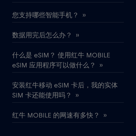
匈牙利
€2
,-/GB
您支持哪些智能手机？ ››
北马其顿
€2
,-/GB
数据用完后怎么办？ ››
南非
€2
,-/GB
什么是 eSIM？ 使用红牛 MOBILE
卡塔尔
eSIM 应用程序可以做什么？ ››
€4
,-/GB
卢旺达
€4
安装红牛移动 eSIM 卡后，我的实体
,-/GB
SIM 卡还能使用吗？ ››
卢森堡
€2
,-/GB
红牛 MOBILE 的网速有多快？ ››
印度
€15
,-/GB