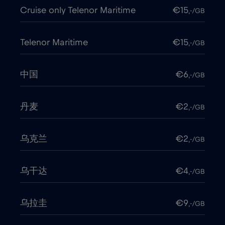
Cruise only Telenor Maritime
€15
,-/GB
Telenor Maritime
€15
,-/GB
中国
€6
,-/GB
丹麦
€2
,-/GB
乌克兰
€2
,-/GB
乌干达
€4
,-/GB
乌拉圭
€9
,-/GB