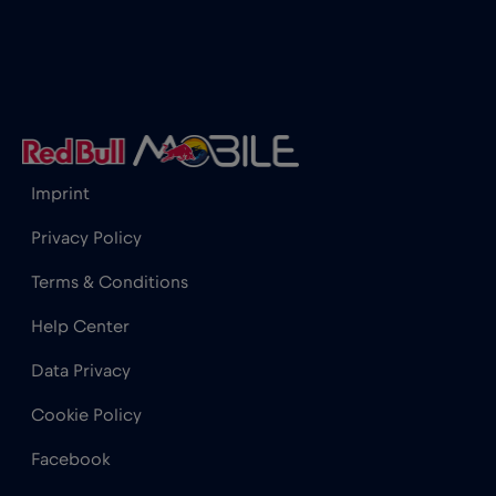
图尔库
€
,-/GB
土耳其
€2
,-/GB
埃及
€12
,-/GB
Imprint
塞尔维亚
€2
,-/GB
Privacy Policy
Terms & Conditions
塞浦路斯
€2
,-/GB
Help Center
Data Privacy
塞舌尔
€3
,-/GB
Cookie Policy
墨西哥
€4
,-/GB
Facebook