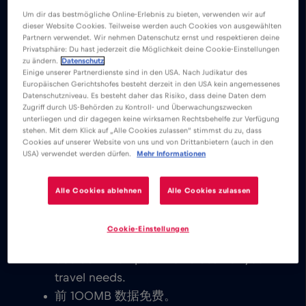
Um dir das bestmögliche Online-Erlebnis zu bieten, verwenden wir auf
下载易于安装的 Red Bull MOBILE 应用程序，
dieser Website Cookies. Teilweise werden auch Cookies von ausgewählten
在罗马、米兰、威尼斯 或整个意大利 分别享
Partnern verwendet. Wir nehmen Datenschutz ernst und respektieren deine
Privatsphäre: Du hast jederzeit die Möglichkeit deine Cookie-Einstellungen
受无限移动互联网服务。
zu ändern.
Datenschutz
Einige unserer Partnerdienste sind in den USA. Nach Judikatur des
Europäischen Gerichtshofes besteht derzeit in den USA kein angemessenes
我们从不收取基本费用。激活 eSIM 卡
Datenschutzniveau. Es besteht daher das Risiko, dass deine Daten dem
Zugriff durch US-Behörden zu Kontroll- und Überwachungszwecken
后，您就可以连接世界，无需支付任何基
unterliegen und dir dagegen keine wirksamen Rechtsbehelfe zur Verfügung
本费或漫游费。
stehen. Mit dem Klick auf „Alle Cookies zulassen“ stimmst du zu, dass
Cookies auf unserer Website von uns und von Drittanbietern (auch in den
您可以发送电子邮件、聊天、建立视频会
USA) verwendet werden dürfen.
Mehr Informationen
议和使用社交媒体账户。与全球各地的家
人和朋友即时联系。
Alle Cookies ablehnen
Alle Cookies zulassen
Explore our low cost eSIM data plans
for 意大利, with instant activation on
Cookie-Einstellungen
eSIM-compatible devices. You get to
decide which plan works best for your
travel needs.
前 100MB 数据免费。