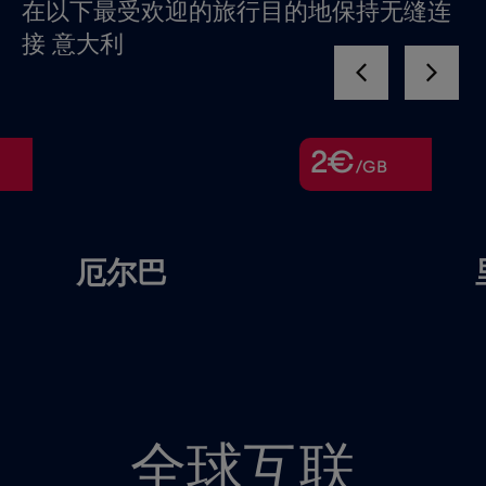
在以下最受欢迎的旅行目的地保持无缝连
接 意大利
2€
/GB
尔巴
里窝那
全球互联