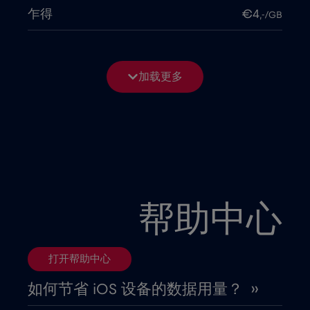
乍得
€4
,-/GB
亚美尼亚
€8
,-/GB
加载更多
以色列
€3
,-/GB
伊拉克
€6
,-/GB
俄罗斯
€8
,-/GB
帮助中心
保加利亚
€2
,-/GB
打开帮助中心
克罗地亚
€2
,-/GB
如何节省 iOS 设备的数据用量？ ››